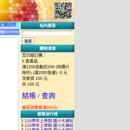
訂購説明
站內搜索
詳情
購物清單
您已經訂購：
0
套產品
滿1200自動扣200 (特價片
除外) (滿2000免運)
-0 元
含郵資
150
元
共
150
元
結帳 / 查詢
最低消費需滿500元
銷售排行榜
1
115學年上學期 國小大補帖
2
115學年上學期 國小大補帖
南一版 國語+數學+社會+生活