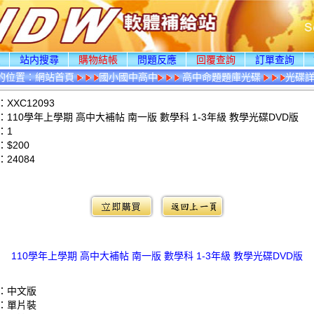
頁
站内搜尋
購物結帳
問題反應
回覆查詢
訂單查詢
的位置：
網站首頁
國小國中高中
高中命題題庫光碟
光碟
XXC12093
110學年上學期 高中大補帖 南一版 數學科 1-3年級 教學光碟DVD版
：1
$200
：
24084
：
110學年上學期 高中大補帖 南一版 數學科 1-3年級 教學光碟DVD版
：中文版
：單片裝