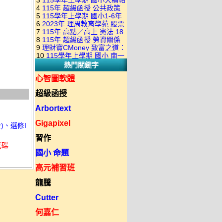
3
115學年上學期 國小大補帖
康軒版 國語+數學+社會+生活
+自然 1-6年級 教學光碟DVD
4
115年 超級函授 公共政策
翰林版 國語+數學+社會+生活
+自然 1-6年級 教學光碟DVD
版(3DVD)
5
115學年上學期 國小1-6年
22堂課+總複習 張楚老師 含
+自然 1-6年級 教學光碟DVD
版(3DVD)
6
2023年 理周教育學苑 股票
級 習作解答(含康軒.南一.翰林
PDF講義 函授DVD(9DVD)
版(3DVD)
7
115年 高點／高上 憲法 18
當沖煉金術 主講：朱家泓 國
全版本.全科目)合輯版 DVD版
8
115年 超級函授 勞資關係
堂課 宗台大老師 含PDF講義
語發音 DVD版
9
理財寶CMoney 致富之道：
概要 11堂課+總複習 陸川老
函授DVD(8DVD)【適用於律
10
115學年上學期 國小 南一
上班族飆股攻略班 主講：朱
師 含PDF講義 函授
師司法考試】
熱門關鍵字
版 教師手冊(全年級、全領域)
家泓+林穎 國語發音 DVD版
DVD(5DVD)
教學光碟DVD版
心智圖軟體
超級函授
Arbortext
Gigapixel
全)、選修I
習作
光碟
國小 命題
高元補習班
龍騰
Cutter
何嘉仁