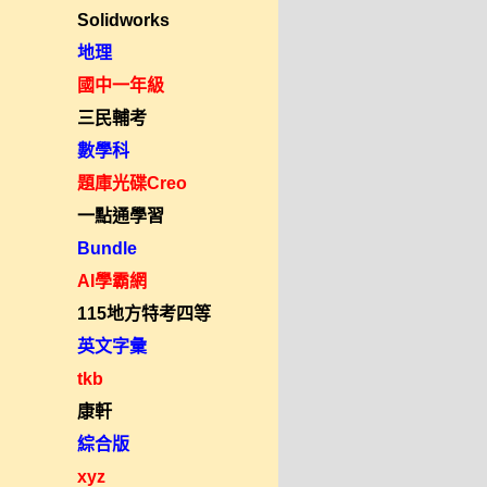
Solidworks
地理
國中一年級
三民輔考
數學科
題庫光碟Creo
一點通學習
Bundle
AI學霸網
115地方特考四等
英文字彙
tkb
康軒
綜合版
xyz