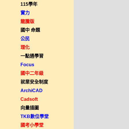
115學年
實力
龍騰版
國中 命題
公民
理化
一點通學習
Focus
國中二年級
就業安全制度
ArchiCAD
Cadsoft
向量插圖
TKB數位學堂
國考小學堂