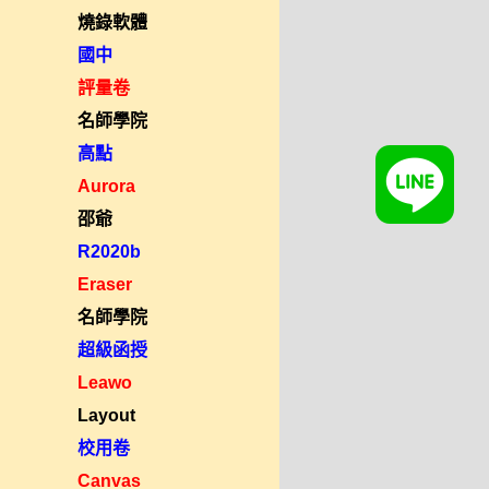
燒錄軟體
國中
評量卷
名師學院
高點
Aurora
邵爺
R2020b
Eraser
名師學院
超級函授
Leawo
Layout
校用卷
Canvas