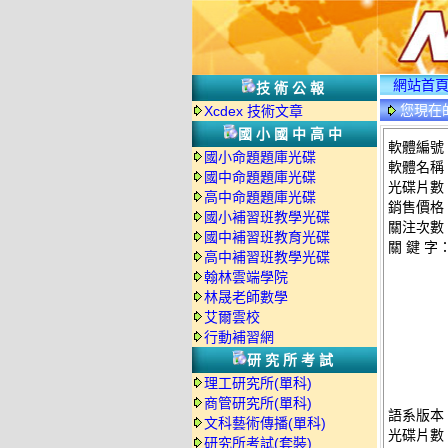
網站首
技術公報
您現在
Xcdex 技術文章
國小國中高中
軟體編號：
國小命題題庫光碟
軟體名稱：
國中命題題庫光碟
光碟片數
高中命題題庫光碟
銷售價格：
國小補習班教學光碟
關注次數
國中補習班教育光碟
關 鍵 字
高中補習班教學光碟
翰林雲端學院
林晟老師數學
艾爾雲校
行動補習網
研究所考試
理工研究所(單科)
商管研究所(單科)
語系版本
文科藝術傳播(單科)
光碟片數
研究所考試(套裝)