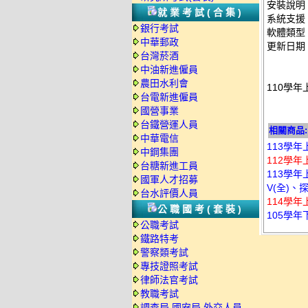
安裝說明
就業考試(合集)
系統支援：
銀行考試
軟體類型
中華郵政
更新日期：2
台灣菸酒
中油新進僱員
農田水利會
110學年
台電新進僱員
國營事業
台鐵營運人員
相關商品:
中華電信
113學年
中鋼集團
112學年
台糖新進工員
113學年
國軍人才招募
V(全)、
台水評價人員
114學年
公職國考(套裝)
105學年
公職考試
鐵路特考
警察類考試
專技證照考試
律師法官考試
教職考試
調查局.國安局.外交人員