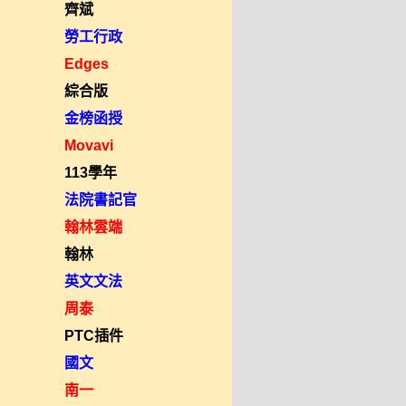
齊斌
勞工行政
Edges
綜合版
金榜函授
Movavi
113學年
法院書記官
翰林雲端
翰林
英文文法
周泰
PTC插件
國文
南一