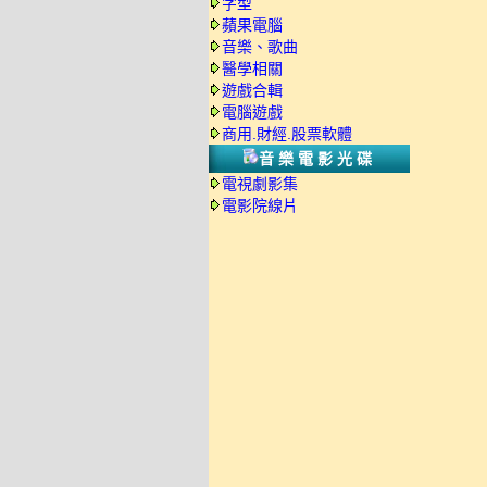
字型
蘋果電腦
音樂、歌曲
醫學相關
遊戲合輯
電腦遊戲
商用.財經.股票軟體
音樂電影光碟
電視劇影集
電影院線片