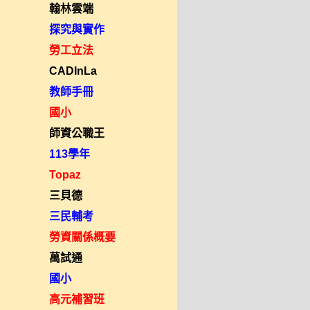
翰林雲端
探究與實作
勞工立法
CADInLa
教師手冊
國小
師資公職王
113學年
Topaz
三貝德
三民輔考
勞資關係概要
萬試通
國小
高元補習班