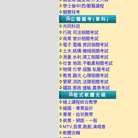
學士後中/西/獸醫課程
關務特考
公職國考(單科)
共同科目
行政.司法相關考試
商業.會計相關考試
電子.電機.資訊相關考試
土木.結構.機械相關考試
測量.水利.環工相關考試
社會.地政.不動產相關考試
物理.化學.插醫.私醫考試
教育.觀光.心理相關考試
警察,消防,法類相關考試
鐵路.郵政.運輸.農業考試
程式軟體光碟
線上課程綜合教學
繪圖、專業設計
專業、幼兒教學
商業、網路、一般
MTV,音樂,歌劇,演唱會
軟體合輯