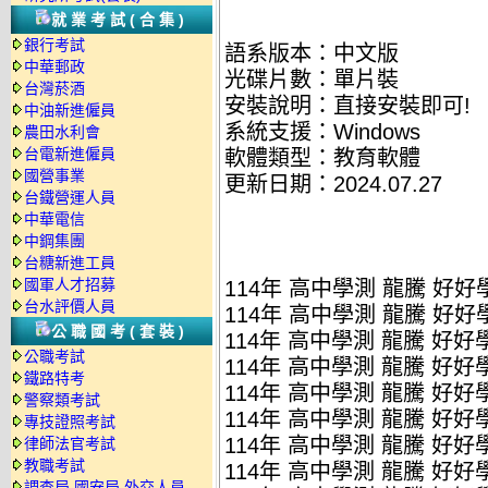
就業考試(合集)
銀行考試
語系版本：中文版
中華郵政
光碟片數：單片裝
台灣菸酒
安裝說明：直接安裝即可!
中油新進僱員
系統支援：Windows
農田水利會
台電新進僱員
軟體類型：教育軟體
國營事業
更新日期：2024.07.27
台鐵營運人員
中華電信
中鋼集團
台糖新進工員
國軍人才招募
114年 高中學測 龍騰 好好
台水評價人員
114年 高中學測 龍騰 好好
公職國考(套裝)
114年 高中學測 龍騰 好好
公職考試
114年 高中學測 龍騰 好好
鐵路特考
114年 高中學測 龍騰 好好
警察類考試
114年 高中學測 龍騰 好好學
專技證照考試
114年 高中學測 龍騰 好好學
律師法官考試
教職考試
114年 高中學測 龍騰 好好
調查局.國安局.外交人員