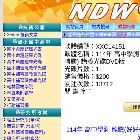
網站首頁
站内搜尋
購物結帳
技術公報
您現在的位置：
網站首頁
國小
Xcdex 技術文章
國小國中高中
軟體編號：XXC14151
國小命題題庫光碟
軟體名稱：114年 高中學測 
國中命題題庫光碟
轉勝) 講義光碟DVD版
高中命題題庫光碟
國小補習班教學光碟
光碟片數：1
國中補習班教育光碟
銷售價格：$200
高中補習班教學光碟
關注次數：
13712
翰林雲端學院
關 鍵 字：
林晟老師數學
艾爾雲校
行動補習網
研究所考試
理工研究所(單科)
商管研究所(單科)
114年 高中學測 龍騰(好好學
文科藝術傳播(單科)
研究所考試(套裝)