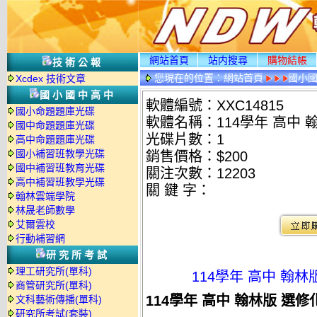
網站首頁
站内搜尋
購物結帳
技術公報
您現在的位置：
網站首頁
國小
Xcdex 技術文章
國小國中高中
軟體編號：XXC14815
國小命題題庫光碟
軟體名稱：114學年 高中 
國中命題題庫光碟
光碟片數：1
高中命題題庫光碟
國小補習班教學光碟
銷售價格：$200
國中補習班教育光碟
關注次數：
12203
高中補習班教學光碟
關 鍵 字：
翰林雲端學院
林晟老師數學
艾爾雲校
行動補習網
研究所考試
理工研究所(單科)
114學年 高中 翰
商管研究所(單科)
114學年 高中 翰林版 選
文科藝術傳播(單科)
研究所考試(套裝)