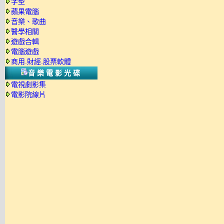
字型
蘋果電腦
音樂、歌曲
醫學相關
遊戲合輯
電腦遊戲
商用.財經.股票軟體
音樂電影光碟
電視劇影集
電影院線片