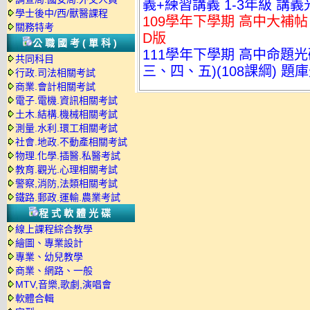
義+練習講義 1-3年級 講義
學士後中/西/獸醫課程
109學年下學期 高中大補帖 
關務特考
D版
公職國考(單科)
111學年下學期 高中命題
共同科目
三、四、五)(108課綱) 題
行政.司法相關考試
商業.會計相關考試
電子.電機.資訊相關考試
土木.結構.機械相關考試
測量.水利.環工相關考試
社會.地政.不動產相關考試
物理.化學.插醫.私醫考試
教育.觀光.心理相關考試
警察,消防,法類相關考試
鐵路.郵政.運輸.農業考試
程式軟體光碟
線上課程綜合教學
繪圖、專業設計
專業、幼兒教學
商業、網路、一般
MTV,音樂,歌劇,演唱會
軟體合輯