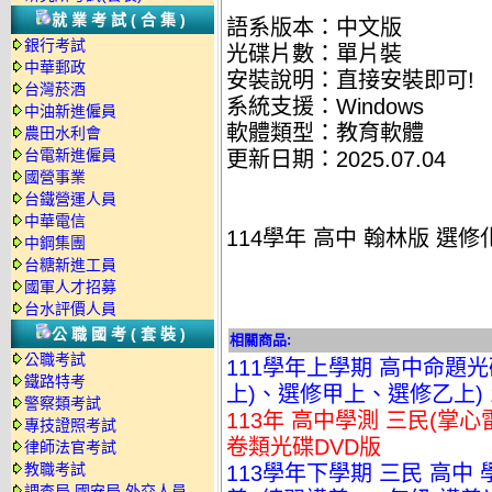
就業考試(合集)
語系版本：中文版
銀行考試
光碟片數：單片裝
中華郵政
安裝說明：直接安裝即可!
台灣菸酒
系統支援：Windows
中油新進僱員
軟體類型：教育軟體
農田水利會
台電新進僱員
更新日期：2025.07.04
國營事業
台鐵營運人員
中華電信
114學年 高中 翰林版 選
中鋼集團
台糖新進工員
國軍人才招募
台水評價人員
公職國考(套裝)
相關商品:
公職考試
111學年上學期 高中命題光
鐵路特考
上)、選修甲上、選修乙上) 
警察類考試
113年 高中學測 三民(掌心
專技證照考試
卷類光碟DVD版
律師法官考試
教職考試
113學年下學期 三民 高中
調查局.國安局.外交人員