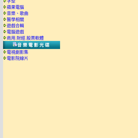
字型
蘋果電腦
音樂、歌曲
醫學相關
遊戲合輯
電腦遊戲
商用.財經.股票軟體
音樂電影光碟
電視劇影集
電影院線片