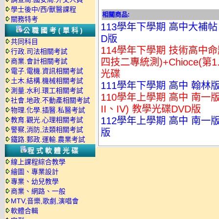
學士後中/西/獸醫課程
相關商品:
關務特考
113學年下學期 高中大補帖 
公職國考(單科)
D版
共同科目
114學年下學期 技術高中命題
行政.司法相關考試
四技二專統測)+Chioce(第1
商業.會計相關考試
電子.電機.資訊相關考試
光碟
土木.結構.機械相關考試
111學年下學期 高中 翰林
測量.水利.環工相關考試
110學年上學期 高中 南一版
社會.地政.不動產相關考試
II、IV) 教學光碟DVD版
物理.化學.插醫.私醫考試
112學年上學期 高中 南一
教育.觀光.心理相關考試
警察,消防,法類相關考試
版
鐵路.郵政.運輸.農業考試
程式軟體光碟
線上課程綜合教學
繪圖、專業設計
專業、幼兒教學
商業、網路、一般
MTV,音樂,歌劇,演唱會
軟體合輯