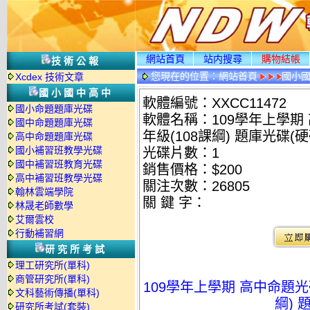
網站首頁
站内搜尋
購物結帳
技術公報
您現在的位置：
網站首頁
國小
Xcdex 技術文章
國小國中高中
軟體編號：XXCC11472
國小命題題庫光碟
軟體名稱：109學年上學期 
國中命題題庫光碟
年級(108課綱) 題庫光碟(硬
高中命題題庫光碟
國小補習班教學光碟
光碟片數：1
國中補習班教育光碟
銷售價格：$200
高中補習班教學光碟
關注次數：
26805
翰林雲端學院
關 鍵 字：
林晟老師數學
艾爾雲校
行動補習網
研究所考試
理工研究所(單科)
商管研究所(單科)
109學年上學期 高中命題光碟
文科藝術傳播(單科)
綱) 
研究所考試(套裝)