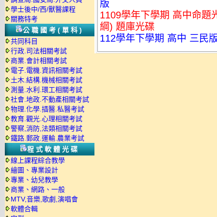
版
學士後中/西/獸醫課程
1109學年下學期 高中命題光
關務特考
綱) 題庫光碟
公職國考(單科)
112學年下學期 高中 三民
共同科目
行政.司法相關考試
商業.會計相關考試
電子.電機.資訊相關考試
土木.結構.機械相關考試
測量.水利.環工相關考試
社會.地政.不動產相關考試
物理.化學.插醫.私醫考試
教育.觀光.心理相關考試
警察,消防,法類相關考試
鐵路.郵政.運輸.農業考試
程式軟體光碟
線上課程綜合教學
繪圖、專業設計
專業、幼兒教學
商業、網路、一般
MTV,音樂,歌劇,演唱會
軟體合輯