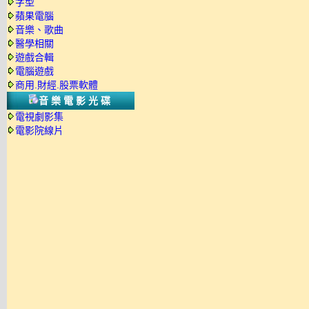
字型
蘋果電腦
音樂、歌曲
醫學相關
遊戲合輯
電腦遊戲
商用.財經.股票軟體
音樂電影光碟
電視劇影集
電影院線片