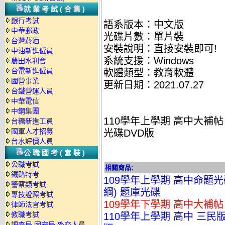
就業考試(合集)
銀行考試
語系版本：中文版
中華郵政
光碟片數：單片裝
台灣菸酒
安裝說明：直接安裝即可!
中油新進僱員
系統支援：Windows
農田水利會
台電新進僱員
軟體類型：教育軟體
國營事業
更新日期：2021.07.27
台鐵營運人員
中華電信
中鋼集團
110學年上學期 高中大補帖
台糖新進工員
國軍人才招募
光碟DVD版
台水評價人員
公職國考(套裝)
公職考試
相關商品:
鐵路特考
109學年上學期 高中命題光碟
警察類考試
綱) 題庫光碟
專技證照考試
109學年下學期 高中大補帖
律師法官考試
教職考試
110學年上學期 高中 三民版
調查局.國安局.外交人員