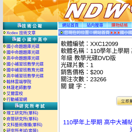
網站首頁
站内搜尋
購物結帳
技術公報
您現在的位置：
網站首頁
國小
Xcdex 技術文章
國小國中高中
軟體編號：XXC12099
國小命題題庫光碟
軟體名稱：110學年上學期 
國中命題題庫光碟
年級 教學光碟DVD版
高中命題題庫光碟
國小補習班教學光碟
光碟片數：1
國中補習班教育光碟
銷售價格：$200
高中補習班教學光碟
關注次數：
23266
翰林雲端學院
關 鍵 字：
林晟老師數學
艾爾雲校
行動補習網
研究所考試
理工研究所(單科)
商管研究所(單科)
110學年上學期 高中大補帖
文科藝術傳播(單科)
研究所考試(套裝)