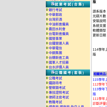
版
就業考試(合集)
銀行考試
語系版本
中華郵政
光碟片數
台灣菸酒
安裝說明
中油新進僱員
系統支援：
農田水利會
軟體類型
台電新進僱員
更新日期：2
國營事業
台鐵營運人員
中華電信
114學年
中鋼集團
版
台糖新進工員
國軍人才招募
台水評價人員
公職國考(套裝)
相關商品:
公職考試
115學年
鐵路特考
112學年
警察類考試
113學年
專技證照考試
版
律師法官考試
111學
教職考試
診斷評量)
調查局.國安局.外交人員