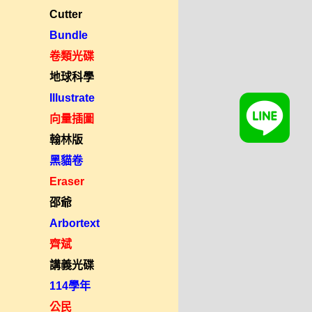
Cutter
Bundle
卷類光碟
地球科學
Illustrate
向量插圖
翰林版
黑貓卷
Eraser
邵爺
Arbortext
齊斌
講義光碟
114學年
公民