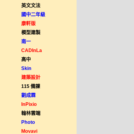
英文文法
國中二年級
康軒版
模型建製
南一
CADInLa
高中
Skin
建築設計
115 備課
劉成霖
InPixio
翰林雲端
Photo
Movavi