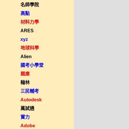
名師學院
高點
材料力學
ARES
xyz
地球科學
Alien
國考小學堂
題庫
翰林
三民輔考
Autodesk
萬試通
實力
Adobe