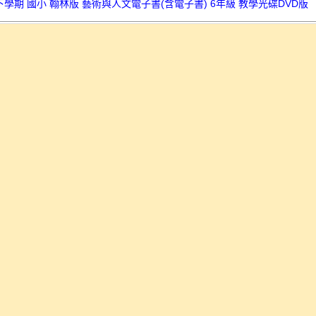
下學期 國小 翰林版 藝術與人文電子書(含電子書) 6年級 教學光碟DVD版