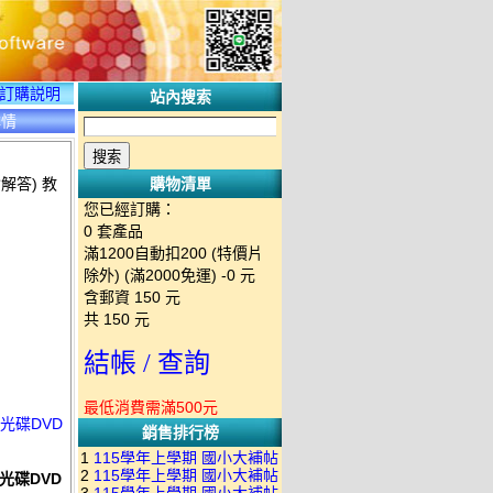
訂購説明
站內搜索
詳情
解答) 教
購物清單
您已經訂購：
0
套產品
滿1200自動扣200 (特價片
除外) (滿2000免運)
-0 元
含郵資
150
元
共
150
元
結帳 / 查詢
最低消費需滿500元
學光碟DVD
銷售排行榜
1
115學年上學期 國小大補帖
2
115學年上學期 國小大補帖
學光碟DVD
南一版 國語+數學+社會+生活