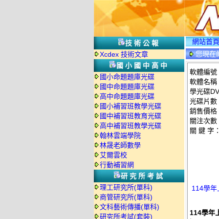
網站首
技術公報
您現在
Xcdex 技術文章
國小國中高中
軟體編號：
國小命題題庫光碟
軟體名稱：
國中命題題庫光碟
學光碟D
高中命題題庫光碟
光碟片數
國小補習班教學光碟
銷售價格：
國中補習班教育光碟
關注次數
高中補習班教學光碟
關 鍵 字
翰林雲端學院
林晟老師數學
艾爾雲校
行動補習網
研究所考試
理工研究所(單科)
114學年
商管研究所(單科)
文科藝術傳播(單科)
114學年
研究所考試(套裝)