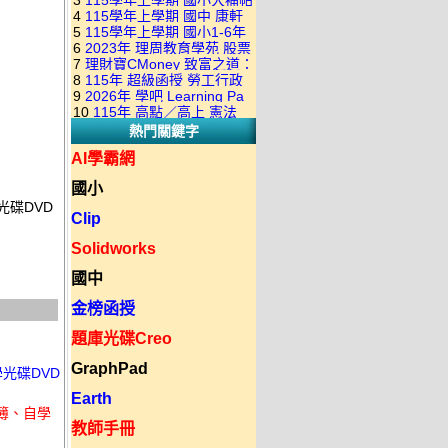
3
115學年上學期 國小大補帖
康軒版 國語+數學+社會+生活
+自然 1-6年級 教學光碟DVD
4
115學年上學期 國中 康軒
翰林版 國語+數學+社會+生活
+自然 1-6年級 教學光碟DVD
版(3DVD)
5
115學年上學期 國小1-6年
各科平時練習卷&段考複習卷
+自然 1-6年級 教學光碟DVD
版(3DVD)
6
2023年 理周教育學苑 股票
級 習作解答(含康軒.南一.翰林
(補充資源全收錄) DVD版(2片
版(3DVD)
7
理財寶CMoney 致富之道：
當沖煉金術 主講：朱家泓 國
全版本.全科目)合輯版 DVD版
裝)
8
115年 超級函授 勞工行政
上班族飆股攻略班 主講：朱
語發音 DVD版
9
2026年 學吧 Learning Pa
與勞工立法概要 18堂課+總複
家泓+林穎 國語發音 DVD版
10
115年 高點／高上 憲法
小王子 當沖X波段 08課 國語
習 陸川老師 含PDF講義 函授
熱門關鍵字
18堂課 宗台大老師 含PDF講
發音 DVD版(2DVD)
DVD(7DVD)
義 函授DVD(8DVD)【適用於
AI學霸網
律師司法考試】
國小
光碟DVD
Clip
Solidworks
國中
金榜函授
題庫光碟Creo
GraphPad
學光碟DVD
Earth
業簿、自學
教師手冊