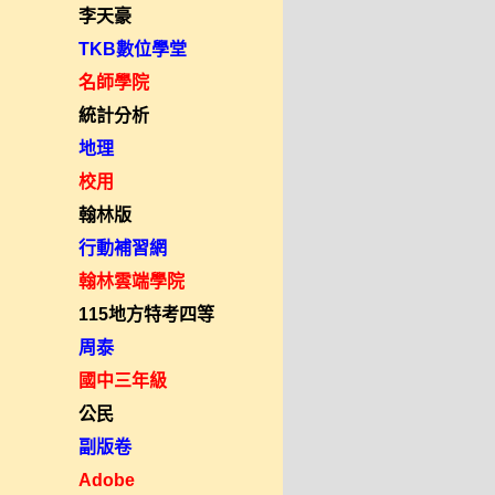
李天豪
TKB數位學堂
名師學院
統計分析
地理
校用
翰林版
行動補習網
翰林雲端學院
115地方特考四等
周泰
國中三年級
公民
副版卷
Adobe