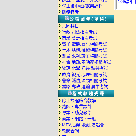
109學年
學士後中/西/獸醫課程
關務特考
公職國考(單科)
共同科目
行政.司法相關考試
商業.會計相關考試
電子.電機.資訊相關考試
土木.結構.機械相關考試
測量.水利.環工相關考試
社會.地政.不動產相關考試
物理.化學.插醫.私醫考試
教育.觀光.心理相關考試
警察,消防,法類相關考試
鐵路.郵政.運輸.農業考試
程式軟體光碟
線上課程綜合教學
繪圖、專業設計
專業、幼兒教學
商業、網路、一般
MTV,音樂,歌劇,演唱會
軟體合輯