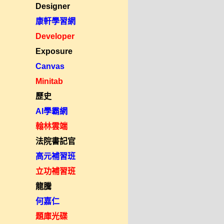
Designer
康軒學習網
Developer
Exposure
Canvas
Minitab
歷史
AI學霸網
翰林雲端
法院書記官
高元補習班
立功補習班
龍騰
何嘉仁
題庫光碟