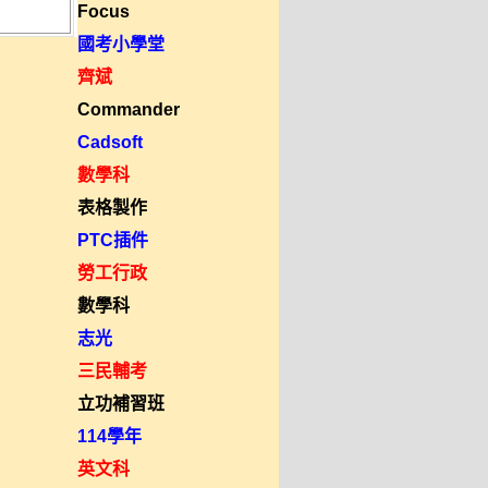
Focus
國考小學堂
齊斌
Commander
Cadsoft
數學科
表格製作
PTC插件
勞工行政
數學科
志光
三民輔考
立功補習班
114學年
英文科