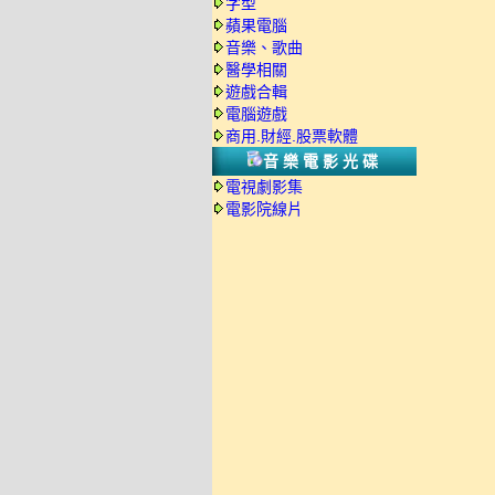
字型
蘋果電腦
音樂、歌曲
醫學相關
遊戲合輯
電腦遊戲
商用.財經.股票軟體
音樂電影光碟
電視劇影集
電影院線片