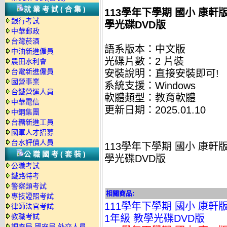
就業考試(合集)
113學年下學期 國小 康軒
銀行考試
學光碟DVD版
中華郵政
台灣菸酒
語系版本：中文版
中油新進僱員
光碟片數：2 片裝
農田水利會
台電新進僱員
安裝說明：直接安裝即可!
國營事業
系統支援：Windows
台鐵營運人員
軟體類型：教育軟體
中華電信
更新日期：2025.01.10
中鋼集團
台糖新進工員
國軍人才招募
台水評價人員
113學年下學期 國小 康軒
公職國考(套裝)
學光碟DVD版
公職考試
鐵路特考
警察類考試
相關商品:
專技證照考試
111學年下學期 國小 康軒
律師法官考試
教職考試
1年級 教學光碟DVD版
調查局.國安局.外交人員