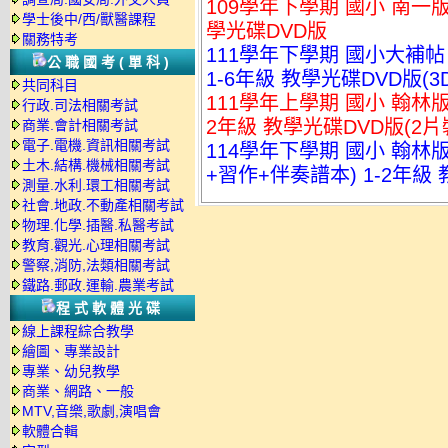
109學年下學期 國小 南一
學士後中/西/獸醫課程
學光碟DVD版
關務特考
111學年下學期 國小大補帖
公職國考(單科)
1-6年級 教學光碟DVD版(3D
共同科目
111學年上學期 國小 翰林
行政.司法相關考試
2年級 教學光碟DVD版(2片
商業.會計相關考試
電子.電機.資訊相關考試
114學年下學期 國小 翰林
土木.結構.機械相關考試
+習作+伴奏譜本) 1-2年級
測量.水利.環工相關考試
社會.地政.不動產相關考試
物理.化學.插醫.私醫考試
教育.觀光.心理相關考試
警察,消防,法類相關考試
鐵路.郵政.運輸.農業考試
程式軟體光碟
線上課程綜合教學
繪圖、專業設計
專業、幼兒教學
商業、網路、一般
MTV,音樂,歌劇,演唱會
軟體合輯