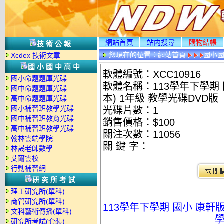
網站首頁
站内搜尋
購物結帳
技術公報
您現在的位置：
網站首頁
國小
Xcdex 技術文章
國小國中高中
軟體編號：XCC10916
國小命題題庫光碟
軟體名稱：113學年下學期
國中命題題庫光碟
本) 1年級 教學光碟DVD版
高中命題題庫光碟
國小補習班教學光碟
光碟片數：1
國中補習班教育光碟
銷售價格：$100
高中補習班教學光碟
關注次數：
11056
翰林雲端學院
關 鍵 字：
林晟老師數學
艾爾雲校
行動補習網
研究所考試
理工研究所(單科)
商管研究所(單科)
113學年下學期 國小 康軒
文科藝術傳播(單科)
學
研究所考試(套裝)