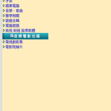
字型
蘋果電腦
音樂、歌曲
醫學相關
遊戲合輯
電腦遊戲
商用.財經.股票軟體
音樂電影光碟
電視劇影集
電影院線片