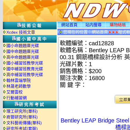
網站首頁
站内搜尋
購物結帳
技術公報
您現在的位置：
網站首頁
程式
Xcdex 技術文章
國小國中高中
軟體編號：cad12828
國小命題題庫光碟
軟體名稱：Bentley LEAP Brid
國中命題題庫光碟
00.31 鋼筋橋樑設計分析 
高中命題題庫光碟
國小補習班教學光碟
光碟片數：1
國中補習班教育光碟
銷售價格：$200
高中補習班教學光碟
關注次數：
16800
翰林雲端學院
關 鍵 字：
林晟老師數學
艾爾雲校
行動補習網
研究所考試
理工研究所(單科)
商管研究所(單科)
Bentley LEAP Bridge Ste
文科藝術傳播(單科)
橋樑
研究所考試(套裝)