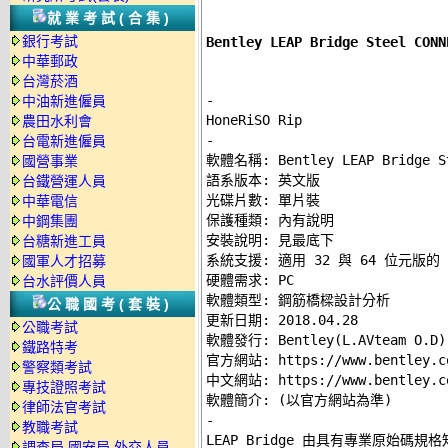
就業考試(合集)
銀行考試
Bentley LEAP Bridge Steel 
中華郵政
台灣菸酒
-
中油新進僱員
農田水利會
-
台電新進僱員

軟體名稱: Bentley LEAP Bridge St
國營事業
語系版本: 英文版 

台鐵營運人員
光碟片數: 單片裝 

中華電信
保護種類: 內有說明 

中鋼集團
安裝說明: 
見最底下
台糖新進工員
系統支援: 適用 32 與 64 位元版的 Wi
國軍人才招募
硬體需求: PC 

台水評價人員
軟體類型: 鋼筋橋樑設計分析 

公職國考(套裝)
更新日期: 2018.04.28 

公職考試
軟體發行: Bentley(L.AVteam O.D) 
鐵路特考
官方網站: 
https://www.bentley.c
警察類考試
中文網站: 
https://www.bentley.c
專技證照考試
律師法官考試
-
教職考試

LEAP Bridge 由具有專業原始
調查局.國安局.外交人員