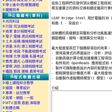
這些工程師們在提供頂尖橋樑工程技術方
學士後中/西/獸醫課程
案支援廣泛的資料交換和額定載荷行業標
關務特考
公職國考(單科)
LEAP Bridge Steel 用於電腦
共同科目
和曲 I - 梁設計。 

行政.司法相關考試
商業.會計相關考試
該軟體的高級額定荷載和分析功能能讓
電子.電機.資訊相關考試
鋼筋橋樑，按時、按預算交付項目。 

土木.結構.機械相關考試
測量.水利.環工相關考試
最大程度提高您下個橋樑項目的效率。 
社會.地政.不動產相關考試
- 使用直覺式的界面設計、分析、評估鋼
物理.化學.插醫.私醫考試
- 自動高級計算功能加速複雜工程項目的
教育.觀光.心理相關考試
- 和所有的 OpenRoads 應用程式和 Mi
警察,消防,法類相關考試
- 製作可擷取動態設計內容的智慧型3D模
鐵路.郵政.運輸.農業考試
- 輕鬆開發設計備選方案，最大程度地
程式軟體光碟
- 自動製作虛擬橋樑模型(i 模型)
線上課程綜合教學
繪圖、專業設計
專業、幼兒教學
商業、網路、一般
MTV,音樂,歌劇,演唱會
軟體合輯