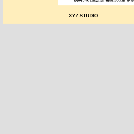
總共3481筆記錄 每頁300筆 當前
XYZ STUDIO