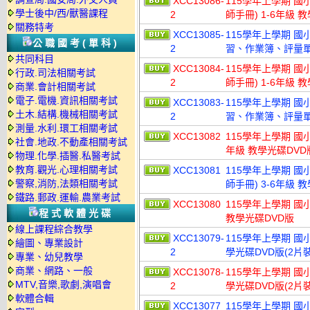
XCC13086-
115學年上學期 國
學士後中/西/獸醫課程
2
師手冊) 1-6年級 
關務特考
XCC13085-
115學年上學期 
公職國考(單科)
2
習、作業簿、評量單)
共同科目
XCC13084-
115學年上學期 國
行政.司法相關考試
2
師手冊) 1-6年級 
商業.會計相關考試
電子.電機.資訊相關考試
XCC13083-
115學年上學期 
土木.結構.機械相關考試
2
習、作業簿、評量單)
測量.水利.環工相關考試
XCC13082
115學年上學期 國
社會.地政.不動產相關考試
年級 教學光碟DVD
物理.化學.插醫.私醫考試
教育.觀光.心理相關考試
XCC13081
115學年上學期 國
警察,消防,法類相關考試
師手冊) 3-6年級 
鐵路.郵政.運輸.農業考試
XCC13080
115學年上學期 國
程式軟體光碟
教學光碟DVD版
線上課程綜合教學
XCC13079-
115學年上學期 國
繪圖、專業設計
2
學光碟DVD版(2片裝
專業、幼兒教學
商業、網路、一般
XCC13078-
115學年上學期 國
MTV,音樂,歌劇,演唱會
2
學光碟DVD版(2片裝
軟體合輯
XCC13077
115學年上學期 國