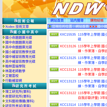
網站首頁
站内搜尋
購物結帳
技術公報
您現在的位置：
網站首頁
國小
Xcdex 技術文章
國小國中高中
XXC15535
115學年上學期 國小命
國小命題題庫光碟
碟
國中命題題庫光碟
XCC13126
115學年上學期 
高中命題題庫光碟
練、作業簿、自學診斷
國小補習班教學光碟
國中補習班教育光碟
XCC13125
115學年上學期 
高中補習班教學光碟
練、作業簿、自學診斷
翰林雲端學院
XCC13124
115學年上學期 
林晟老師數學
練、作業簿、自學診斷
艾爾雲校
行動補習網
XCC13123
115學年上學期 
研究所考試
練、作業簿、自學診斷
理工研究所(單科)
XCC13122
115學年上學期 
商管研究所(單科)
自我診斷評量) 3年
文科藝術傳播(單科)
XCC13114
115學年上學期 國小
研究所考試(套裝)