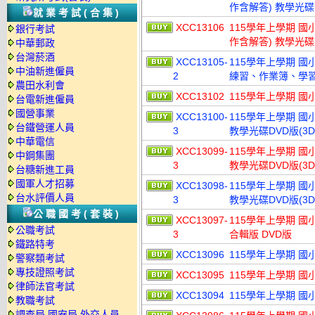
作含解答) 教學光碟
就業考試(合集)
XCC13106
115學年上學期 國小
銀行考試
作含解答) 教學光碟
中華郵政
台灣菸酒
XCC13105-
115學年上學期 
中油新進僱員
2
練習、作業簿、學習評
農田水利會
XCC13102
115學年上學期 國小
台電新進僱員
國營事業
XCC13100-
115學年上學期 國
台鐵營運人員
3
教學光碟DVD版(3D
中華電信
XCC13099-
115學年上學期 國
中鋼集團
3
教學光碟DVD版(3D
台糖新進工員
國軍人才招募
XCC13098-
115學年上學期 國
台水評價人員
3
教學光碟DVD版(3D
公職國考(套裝)
XCC13097-
115學年上學期 國
公職考試
3
合輯版 DVD版
鐵路特考
XCC13096
115學年上學期 國
警察類考試
專技證照考試
XCC13095
115學年上學期 國
律師法官考試
XCC13094
115學年上學期 國
教職考試
調查局.國安局.外交人員