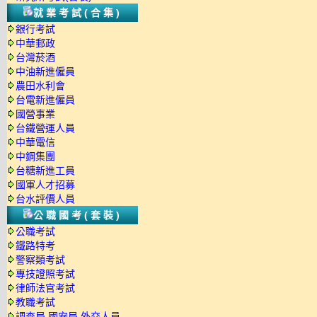
就業考試(合集)
銀行考試
中華郵政
台灣菸酒
中油新進僱員
農田水利會
台電新進僱員
國營事業
台鐵營運人員
中華電信
中鋼集團
台糖新進工員
國軍人才招募
台水評價人員
公職國考(套裝)
公職考試
鐵路特考
警察類考試
專技證照考試
律師法官考試
教職考試
調查局.國安局.外交人員