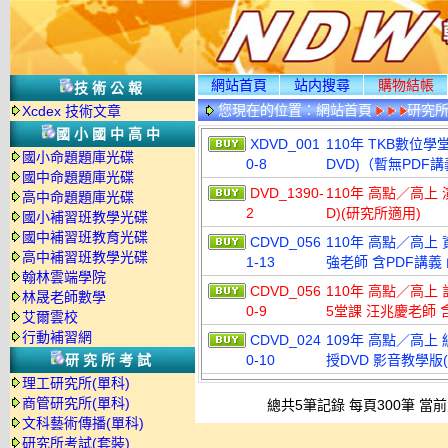
網站首頁
站内搜尋
購物結帳
技術公報
您現在的位置：
網站首頁
研究
Xcdex 技術文章
國小國中高中
XDVD_001
110年 TKB數位學
國小命題題庫光碟
0-8
DVD)（暫無PDF
國中命題題庫光碟
DVD_1390-
110年 高點／高上 
高中命題題庫光碟
2
D)(研究所適用)
國小補習班教學光碟
國中補習班教育光碟
CDVD_056
110年 高點／高上 
高中補習班教學光碟
1-13
強老師 含PDF講義 
翰林雲端學院
CDVD_056
110年 高點／高上
林晟老師數學
0-9
5堂課 汪兆慶老師 含
艾爾雲校
行動補習網
CDVD_024
109年 高點／高上 
研究所考試
0-10
授DVD 影音教學版(1
理工研究所(單科)
商管研究所(單科)
總共5筆記錄 每頁300筆 當前
文科藝術傳播(單科)
研究所考試(套裝)