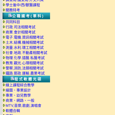
學士後中/西/獸醫課程
關務特考
公職國考(單科)
共同科目
行政.司法相關考試
商業.會計相關考試
電子.電機.資訊相關考試
土木.結構.機械相關考試
測量.水利.環工相關考試
社會.地政.不動產相關考試
物理.化學.插醫.私醫考試
教育.觀光.心理相關考試
警察,消防,法類相關考試
鐵路.郵政.運輸.農業考試
程式軟體光碟
線上課程綜合教學
繪圖、專業設計
專業、幼兒教學
商業、網路、一般
MTV,音樂,歌劇,演唱會
軟體合輯