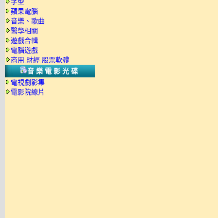
字型
蘋果電腦
音樂、歌曲
醫學相關
遊戲合輯
電腦遊戲
商用.財經.股票軟體
音樂電影光碟
電視劇影集
電影院線片