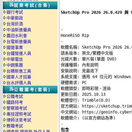
就業考試(合集)
銀行考試
SketchUp Pro 2026 26.0.42
中華郵政
台灣菸酒
-
中油新進僱員
農田水利會
-
台電新進僱員

軟體名稱: SketchUp Pro 2026 26.0
國營事業
語系版本: 英文/繁體中文版 

台鐵營運人員
光碟片數: 單片裝(單面 DVD) 

中華電信
保護種類: 內有說明 

中鋼集團
安裝說明: 
見最底下
台糖新進工員
系統支援: 適用 64 位元的 Windows 
國軍人才招募
硬體需求: PC 

台水評價人員
軟體類型: 即時彩現、渲染 

公職國考(套裝)
更新日期: 2025.10.13 

公職考試
軟體發行: Trimble(O.D) 

鐵路特考
官方網站: 
https://sketchup.trim
警察類考試
中文網站: 
https://geoinfo.cyber
專技證照考試
律師法官考試
-
教職考試
包含 

調查局.國安局.外交人員