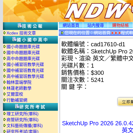
網站首頁
站内搜尋
購物結帳
技術公報
您現在的位置：
網站首頁
程式
Xcdex 技術文章
國小國中高中
軟體編號：cad17610-d1
國小命題題庫光碟
軟體名稱：SketchUp Pro 202
國中命題題庫光碟
彩現、渲染 英文／繁體中
高中命題題庫光碟
國小補習班教學光碟
光碟片數：1
國中補習班教育光碟
銷售價格：$300
高中補習班教學光碟
關注次數：
5241
翰林雲端學院
關 鍵 字：
林晟老師數學
艾爾雲校
行動補習網
研究所考試
理工研究所(單科)
商管研究所(單科)
SketchUp Pro 2026 26.
文科藝術傳播(單科)
英
研究所考試(套裝)