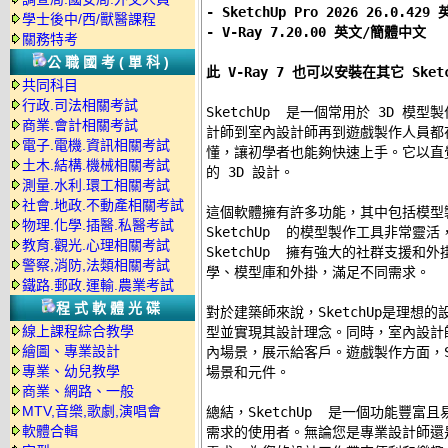
- SketchUp Pro 2026 26.0.42
學士後中/西/獸醫課程
- V-Ray 7.20.00 英文/簡體中文
關務特考
公職國考(單科)
此 V-Ray 7 也可以安裝在其它 Sket
共同科目
行政.司法相關考試
SketchUp  是一個常用於 3D 
商業.會計相關考試
計師到室內設計師再到遊戲製作人員都在使
電子.電機.資訊相關考試
懂，讓初學者也能夠快速上手。它以直
土木.結構.機械相關考試
的 3D 設計。 

測量.水利.環工相關考試
社會.地政.不動產相關考試
這個軟體擁有許多功能，其中包括模型
物理.化學.插醫.私醫考試
SketchUp  的模型製作工具非常
教育.觀光.心理相關考試
SketchUp  擁有強大的社群支援
警察,消防,法類相關考試
學、模型庫和外掛，滿足不同需求。 

鐵路.郵政.運輸.農業考試
程式軟體光碟
對於建築師來說，SketchUp是理想
線上課程綜合教學
型並實現其設計理念。同時，室內設計師也
繪圖、專業設計
內場景，展示給客戶。遊戲製作方面，Sk
專業、幼兒教學
場景和元件。 

商業、網路、一般
MTV,音樂,歌劇,演唱會
總結，SketchUp  是一個功能豐富
軟體合輯
需求的使用者。無論您是專業設計師還是愛