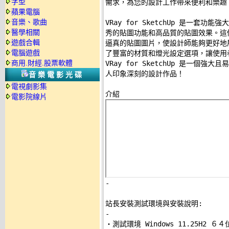
字型
需求，為您的設計工作帶來便利和樂趣。
蘋果電腦
音樂、歌曲
VRay for SketchUp 是一套功能
醫學相關
秀的貼圖功能和高品質的貼圖效果。這個外
遊戲合輯
逼真的貼圖圖片，使設計師能夠更好地展示自己
電腦遊戲
了豐富的材質和燈光設定選項，讓使用
商用.財經.股票軟體
VRay for SketchUp 是一個
人印象深刻的設計作品！ 

音樂電影光碟
電視劇影集
電影院線片
-
站長安裝測試環境與安裝說明:
-

‧測試環境 Windows 11.25H2 