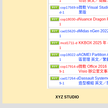
切割 英文／簡體
1
微軟 Visual Stu
cop17569-b
業版
d-1
Nuance Dragon
cop18030-d
1
Midas nGen 2
cad15620-d
1
KKBOX 2025
mcd1711-d
1
AOMEI Partitio
cop18022-d
區管理 英文／繁
1
微軟 Office 2016
cop17914-d
Visio 辦公室
9-1
Dassault Syst
cad17264-d
造型模組 英文／
9-1
XYZ STUDIO