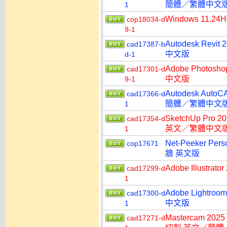
簡體／繁體中文
1
Windows 11.2
cop18034-d
9-1
Autodesk R
cad17387-b
中文版
d-1
Adobe Photo
cad17301-d
中文版
9-1
Autodesk Aut
cad17366-d
簡體／繁體中文
1
SketchUp Pro 
cad17354-d
英文／繁體中文
1
Net-Peeker P
cop17671
牆 英文版
Adobe Illust
cad17299-d
1
Adobe Lightr
cad17300-d
中文版
1
Mastercam 202
cad17271-d