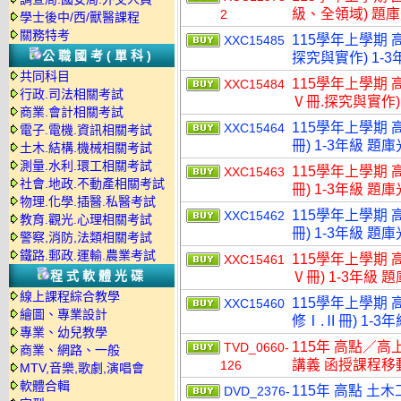
級、全領域) 題
2
學士後中/西/獸醫課程
關務特考
115學年上學期 
XXC15485
公職國考(單科)
探究與實作) 1-3
共同科目
115學年上學期 
XXC15484
行政.司法相關考試
Ⅴ冊.探究與實作) 
商業.會計相關考試
115學年上學期 
XXC15464
電子.電機.資訊相關考試
冊) 1-3年級 題
土木.結構.機械相關考試
測量.水利.環工相關考試
115學年上學期 
XXC15463
社會.地政.不動產相關考試
冊) 1-3年級 題
物理.化學.插醫.私醫考試
115學年上學期 
XXC15462
教育.觀光.心理相關考試
冊) 1-3年級 題
警察,消防,法類相關考試
鐵路.郵政.運輸.農業考試
115學年上學期 
XXC15461
程式軟體光碟
Ⅴ冊) 1-3年級 
線上課程綜合教學
115學年上學期 
XXC15460
繪圖、專業設計
修Ⅰ.Ⅱ冊) 1-3
專業、幼兒教學
115年 高點／高
TVD_0660-
商業、網路、一般
講義 函授課程移動硬
126
MTV,音樂,歌劇,演唱會
軟體合輯
115年 高點 土
DVD_2376-