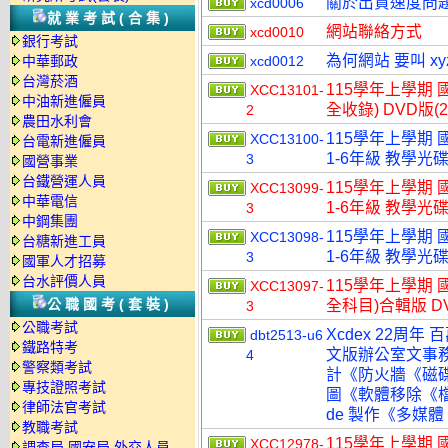
關於出貨速度問
xcd0006
就業考試(合集)
網站聯絡方式
xcd0010
銀行考試
為何網站 要叫 xy
中華郵政
xcd0012
台灣菸酒
115學年上學期
XCC13101-
中油新進僱員
全收錄) DVD版(
2
農田水利會
115學年上學期 
XCC13100-
台電新進僱員
1-6年級 教學光碟
3
國營事業
台鐵營運人員
115學年上學期 
XCC13099-
中華電信
1-6年級 教學光碟
3
中鋼集團
115學年上學期 
XCC13098-
台糖新進工員
1-6年級 教學光碟
3
國軍人才招募
台水評價人員
115學年上學期 
XCC13097-
公職國考(套裝)
全科目)合輯版 D
3
公職考試
Xcdex 22周年 
dbt2513-u6
鐵路特考
文版辦公室文事
4
警察類考試
計《防火牆《磁
專技證照考試
圖《軟體移除《檔
律師法官考試
de 製作《多媒體
教職考試
115學年上學期 國
XCC12978-
調查局.國安局.外交人員