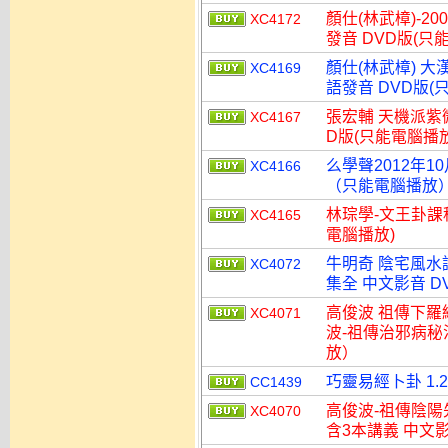
顏仕(林武樟)-2
XC4172
發音 DVD版(只
顏仕(林武樟) 大
XC4169
語發音 DVD版(
張宏輔 天機派紫
XC4167
D版(只能電腦播放
么學聲2012年1
XC4166
（只能電腦播放
林琮學-文王卦課程
XC4165
電腦播放)
牛明奇 陰宅風水講
XC4072
集全 中文影音 
高俊波 祖傳下羅
XC4071
波-祖傳治邪病秘
放）
巧靈易經卜卦 1.
CC1439
高俊波-祖傳陰陽
XC4070
含3本講義 中文