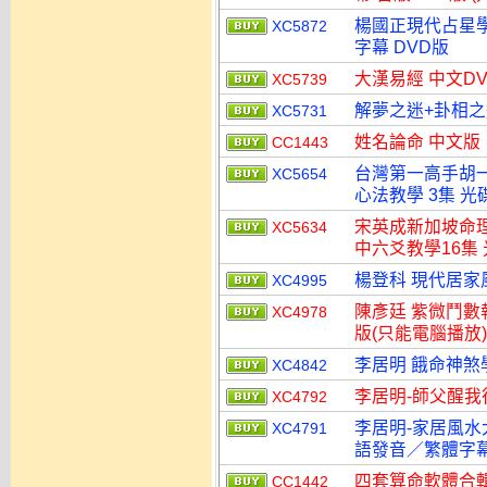
楊國正現代占星學
XC5872
字幕 DVD版
大漢易經 中文D
XC5739
解夢之迷+卦相之
XC5731
姓名論命 中文版
CC1443
台灣第一高手胡一
XC5654
心法教學 3集 光
宋英成新加坡命理
XC5634
中六爻教學16集
楊登科 現代居家風
XC4995
陳彥廷 紫微鬥數
XC4978
版(只能電腦播放)
李居明 餓命神煞
XC4842
李居明-師父醒我
XC4792
李居明-家居風水
XC4791
語發音／繁體字幕
四套算命軟體合輯
CC1442