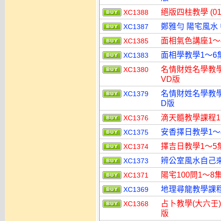
絕版四柱教學 (0
XC1388
鄭雅勻 陽宅風水 
XC1387
面相氣色講座1～
XC1385
面相學教學1～6
XC1383
名情財姓名學教學(
XC1380
VD版
名情財姓名學教學
XC1379
D版
滴天髓教學課程1
XC1376
安香擇日教學1～
XC1375
擇吉日教學1～5
XC1374
辨公室風水自己來
XC1373
陽宅100問1～8
XC1371
地理尋龍教學課程(
XC1369
占卜教學(大六壬)
XC1368
版