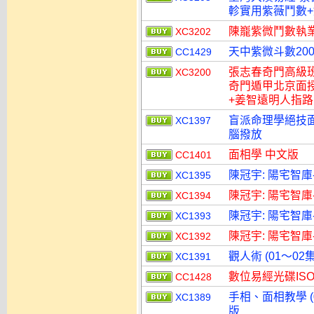
軫實用紫薇鬥數+
陳巃紫微鬥數執業
XC3202
天中紫微斗數200
CC1429
張志春奇門高級
XC3200
奇門遁甲北京面授
+姜智遠明人指路 
盲派命理學絕技面授
XC1397
腦撥放
面相學 中文版
CC1401
陳冠宇: 陽宅智庫-
XC1395
陳冠宇: 陽宅智庫-
XC1394
陳冠宇: 陽宅智庫-
XC1393
陳冠宇: 陽宅智庫-
XC1392
觀人術 (01～02
XC1391
數位易經光碟IS
CC1428
手相、面相教學 (
XC1389
版