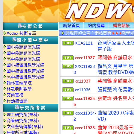
網站首頁
站内搜尋
購物結帳
技術公報
您現在的位置：
網站首頁
教學
Xcdex 技術文章
國小國中高中
台灣道家高人王
XCA2121
國小命題題庫光碟
電子版
國中命題題庫光碟
蔣聞鶴 商舖風水 
xxcc11937
高中命題題庫光碟
國小補習班教學光碟
顏昌文 月星堂 
XXC11938-
國中補習班教育光碟
講義 教學DVD版(
3
高中補習班教學光碟
蔣聞鶴 商舖風水 
xc11937
翰林雲端學院
林晟老師數學
張贇慧 梅花易數2
xc11936
艾爾雲校
張定瑋 姓名與人生 
xxcc11935-
行動補習網
5
研究所考試
曲煒 2020 八
xxcc11934-
理工研究所(單科)
VD)
2
商管研究所(單科)
文科藝術傳播(單科)
曲煒 2018最
xxcc11933-
研究所考試(套裝)
學DVD版(4DVD)
4