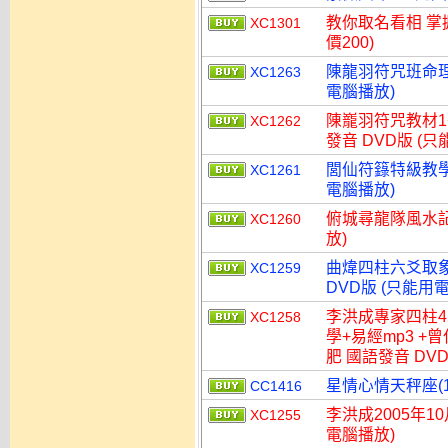
教你取名看相 掌
XC1301
價200)
陳龍羽符咒班命理特
XC1263
電腦播放)
陳巃羽符咒教材1
XC1262
發音 DVD版 (
閭仙符籙特級教學
XC1261
電腦播放)
俯城尋龍隊風水記
XC1260
放)
曲煒四柱六爻取象
XC1259
DVD版 (只能用
李洪成專家四柱45
XC1258
學+易經mp3 +
肥 國語發音 DV
星情心情天秤座(1
CC1416
李洪成2005年10
XC1255
電腦播放)