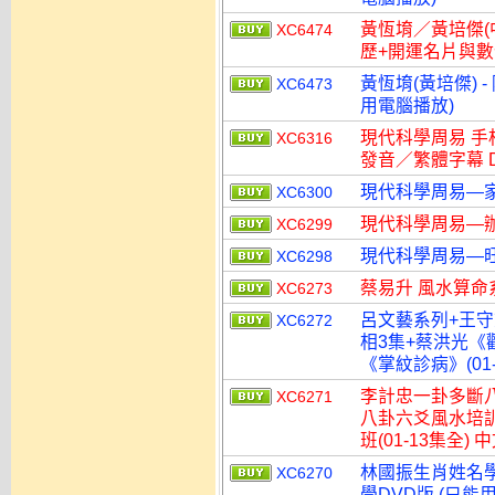
黃恆堉／黃培傑(
XC6474
歷+開運名片與數位
黃恆堉(黃培傑) 
XC6473
用電腦播放)
現代科學周易 手相學 
XC6316
發音／繁體字幕 
現代科學周易—家
XC6300
現代科學周易—辦
XC6299
現代科學周易—旺
XC6298
蔡易升 風水算命系
XC6273
呂文藝系列+王守
XC6272
相3集+蔡洪光《觀
《掌紋診病》(01
李計忠一卦多斷八
XC6271
八卦六爻風水培訓
班(01-13集全)
林國振生肖姓名學(0
XC6270
學DVD版 (只能