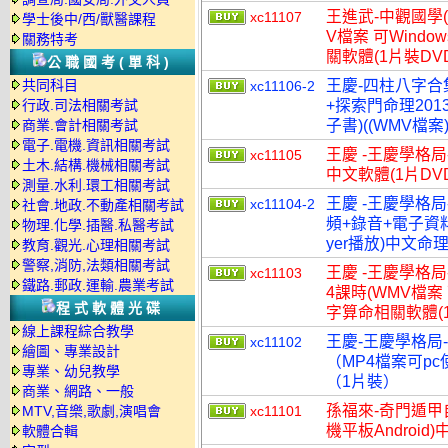
王進武-中觀國學(8
xc11107
學士後中/西/獸醫課程
V檔案 可Windo
關務特考
關軟體(1片裝DVD
公職國考(單科)
共同科目
王慶-四柱八字合
xc11106-2
行政.司法相關考試
+探索門命理201
商業.會計相關考試
子書)((WMV檔案)
電子.電機.資訊相關考試
王慶 -王慶學格局
xc11105
土木.結構.機械相關考試
中文軟體(1片DV
測量.水利.環工相關考試
王慶 -王慶學格
xc11104-2
社會.地政.不動產相關考試
頻+錄音+電子資料21
物理.化學.插醫.私醫考試
yer播放)中文命
教育.觀光.心理相關考試
警察,消防,法類相關考試
王慶 -王慶學格局
xc11103
鐵路.郵政.運輸.農業考試
4課時(WMV檔案 可
程式軟體光碟
字算命相關軟體(1
線上課程綜合教學
王慶-王慶學格局
xc11102
繪圖、專業設計
（MP4檔案可pc
專業、幼兒教學
（1片裝）
商業、網路、一般
孫福來-奇門遁甲自
MTV,音樂,歌劇,演唱會
xc11101
機平板Androi
軟體合輯