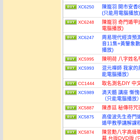
陳巃羽 開市安香8
XC6250
(只能用電腦播放)
陳巃羽 奇門遁甲造
XC6248
電腦播放)
周易現代經濟預測
XC6247
音11集+黃鑒象數
播放)
陳明荷 八字姓名學
XC5995
混元禪師 我家的風
XC5993
能電腦播放）
取名測名DIY 中
CC1444
滴天髓 講座 慚
XC5989
（只能電腦播放
陳彥廷 秘傳符咒班
XC5887
高俊波先生奇門
XC5875
遁甲教學講解課程初
陳昱勳八字高級職
XC5874
幕 台版DVD版 