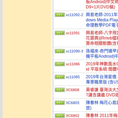
板Android)
D9+1片DVD裝)
興易老師-2011
xc11092-2
dows Media
命理教學PDF電子
興易老師-八字飛
xc11091
花寶典)(Rmvb檔案
算命相關軟體(含電
孫福來-奇門遁甲自
xc11090-3
機平板Androi
2019年神數風水9.
xc11086
id 平版系統 簡
2019年台灣星
xc11085
專業職業版 (含
黃睿謙 臺灣淡大
XC6808
7講含講義 DVD
陳春林 梅花心易講
XC6803
放)
陳春林 2011
XC6802