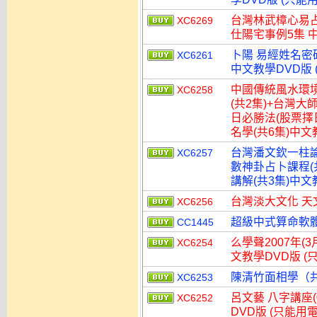
台灣林武樟心易占
XC6269
仕陽宅事例5集 中
卜陽 易經姓名密
XC6261
中文教學DVD版 
中國傳統風水環境
XC6258
(共2集)+台灣大
日必勝法(股票擇
名學(共6集)中文
台灣潘文欽一柱
XC6257
數神卦占卜課程(
講解(共3集)中文
台灣淡大文化 天
XC6256
超級中式算命軟體
CC1445
么學聲2007年(
XC6254
文教學DVD版 (
陳清竹面相學（共0
XC6253
呂文藝 八字講座(0
XC6252
DVD版 (只能用