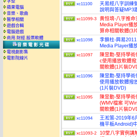
字型
天易經八字訓練營
xc11100
蘋果電腦
說明與答疑MP3
音樂、歌曲
黄恒堉-八字推命实
xc11099-3
醫學相關
Media Play
遊戲合輯
算命相關軟體(3片
電腦遊戲
商用.財經.股票軟體
李鎖柱-興易201
xc11098
音樂電影光碟
Media Play
電視劇影集
陳昱勳-堅持學術傳
xc11097
電影院線片
c使用播放軟體撥放
關軟體(1片裝DVD
陳昱勳-堅持學術傳
xc11096
使用播放軟體撥放
(1片裝DVD)
陳昱動-堅持學術傳
xc11095
(WMV檔案 可Win
關軟體(1片裝DVD
王淞策-2019年
xc11094
機平板Androi
10堂八字實例講
xc11093-2