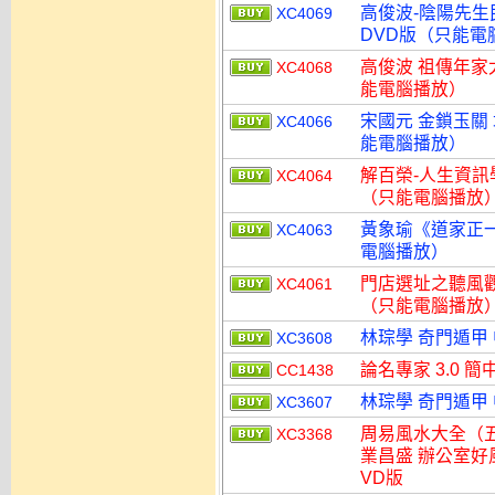
高俊波-陰陽先生
XC4069
DVD版（只能電
高俊波 祖傳年家太
XC4068
能電腦播放）
宋國元 金鎖玉關 
XC4066
能電腦播放）
解百榮-人生資訊學
XC4064
（只能電腦播放
黃象瑜《道家正一
XC4063
電腦播放）
門店選址之聽風觀
XC4061
（只能電腦播放
林琮學 奇門遁甲
XC3608
論名專家 3.0 簡
CC1438
林琮學 奇門遁甲
XC3607
周易風水大全（五
XC3368
業昌盛 辦公室好
VD版