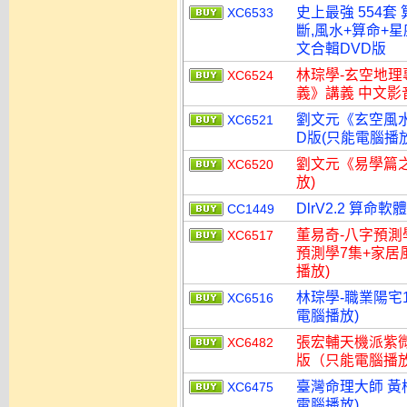
史上最強 554套
XC6533
斷,風水+算命+
文合輯DVD版
林琮學-玄空地理
XC6524
義》講義 中文影音
劉文元《玄空風水
XC6521
D版(只能電腦播放
劉文元《易學篇之
XC6520
放)
DlrV2.2 算命
CC1449
董易奇-八字預測
XC6517
預測學7集+家居風
播放)
林琮學-職業陽宅1
XC6516
電腦播放)
張宏輔天機派紫微
XC6482
版（只能電腦播
臺灣命理大師 黃
XC6475
電腦播放)