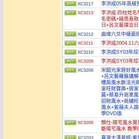
李洪成05年高級預
XC3217
李洪成 四柱姓名
XC3213
名密碼+錢思吾
日+呂文藝擇吉日
曲煒六爻中級面授
XC3212
李洪成2004.1
XC3211
李洪成SY03年綜
XC3210
李洪成SY03年綜
XC3209
宋韶光家居好風水
XC3206
+呂文藝羅盤講解
樓房風水斷法光
家旺財寶典+居
篇+蔡易升商業風
招財風水+商鋪旺
風水+紫薇夫人趨
學DVD版
顏仕-陽宅風水實
XC3205
斷陽宅風水 教學
臺灣大漢易經-紫
XC3203