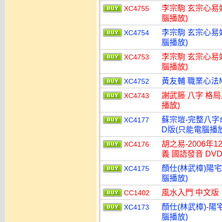
李宗駒 玄宗心易
XC4755
腦播放)
李宗駒 玄宗心易
XC4754
腦播放)
李宗駒 玄宗心易
XC4753
腦播放)
黃友輔 職業心法M
XC4752
謝武籐 八字 格局用
XC4743
播放)
蘇宗塏-完整八字
XC4177
D版(只能電腦播放
胡之易-2006
XC4176
義 國語發音 DV
顏仕(林武樟)陽宅
XC4175
腦播放)
風水入門 中文版
CC1402
顏仕(林武樟)-陽
XC4173
腦播放)