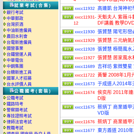
就業考試(合集)
高連凱 台灣神祀
xxcc11932
銀行考試
天魁夫人 紫薇斗數
xxcc11931-
中華郵政
DF講義 教學DVD
12
台灣菸酒
中油新進僱員
張贇慧 陽宅形巒必
xxcc11930
農田水利會
張贇慧 三元納氣風
xxcc11929
台電新進僱員
國營事業
張贇慧 極簡風水入
xxcc11928
台鐵營運人員
張贇慧 居家風水
xxcc11927
中華電信
中鋼集團
吉祥坊 紫微雙星 繁
xxcc11689
台糖新進工員
黃鑒 2008年
xxcc11722
國軍人才招募
于成道人2014
xxcc11673
台水評價人員
公職國考(套裝)
侯奕彤 2011年
xxcc11674
公職考試
D版
鐵路特考
蔡炳丁 商業遁甲
xxcc11675
警察類考試
VD版
專技證照考試
蔡炳丁 商業遁甲
律師法官考試
xxcc11676
教職考試
東方盾道 2010
xxcc11677
調查局.國安局.外交人員