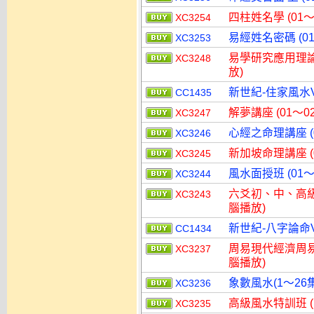
四柱姓名學 (01～
XC3254
易經姓名密碼 (01
XC3253
易學研究應用理論 
XC3248
放)
新世紀-住家風水V
CC1435
解夢講座 (01～0
XC3247
心經之命理講座 (
XC3246
新加坡命理講座 (
XC3245
風水面授班 (01～
XC3244
六爻初、中、高級面
XC3243
腦播放)
新世紀-八字論命V
CC1434
周易現代經濟周易預
XC3237
腦播放)
象數風水(1～26集
XC3236
高級風水特訓班 (
XC3235