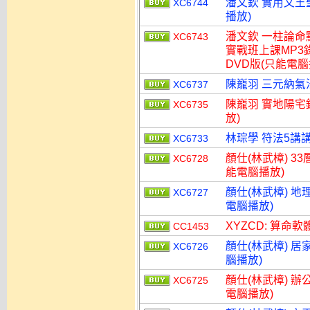
潘文欽 實用文王
XC6744
播放)
潘文欽 一柱論命
XC6743
實戰班上課MP3
DVD版(只能電腦
陳巃羽 三元納氣法
XC6737
陳巃羽 實地陽宅
XC6735
放)
林琮學 符法5講講
XC6733
顏仕(林武樟) 3
XC6728
能電腦播放)
顏仕(林武樟) 地
XC6727
電腦播放)
XYZCD: 算命
CC1453
顏仕(林武樟) 居
XC6726
腦播放)
顏仕(林武樟) 辦
XC6725
電腦播放)