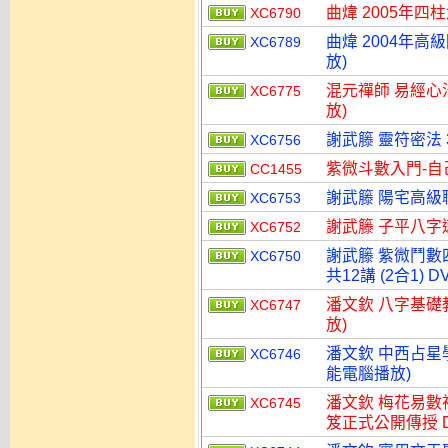
曲煒 2005年四
XC6790
曲煒 2004年高
XC6789
放)
混元禪師 易經心法
XC6775
放)
謝武籐 靈符密法 
XC6756
紫微斗數入門-自己
CC1455
謝武籐 陽宅高級職
XC6753
謝武籐 子平八字速
XC6752
謝武籐 紫微鬥數
XC6750
共12講 (2合1)
潘文欽 八字基礎教
XC6747
放)
潘文欽 中西占星學
XC6746
能電腦播放)
潘文欽 梅花易數
XC6745
笈正式公開傳授 