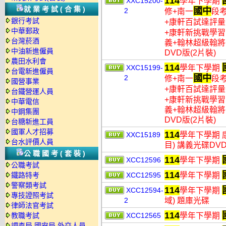
114
XXC15200-
學年下學期
就業考試(合集)
國中
2
修+南一
段
銀行考試
+康軒百試達評量
中華郵政
+康軒新挑戰學習
台灣菸酒
義+翰林超級翰將
中油新進僱員
DVD版(2片裝)
農田水利會
114
XXC15199-
學年下學期
台電新進僱員
國中
2
修+南一
段
國營事業
+康軒百試達評量
台鐵營運人員
+康軒新挑戰學習
中華電信
義+翰林超級翰將
中鋼集團
DVD版(2片裝)
台糖新進工員
國軍人才招募
114
XXC15189
學年下學期 
台水評價人員
目) 講義光碟DV
公職國考(套裝)
114
XCC12596
學年下學期
公職考試
114
鐵路特考
XCC12595
學年下學期
警察類考試
114
XCC12594-
學年下學期
專技證照考試
2
域) 題庫光碟
律師法官考試
114
教職考試
XCC12565
學年下學期
調查局.國安局.外交人員