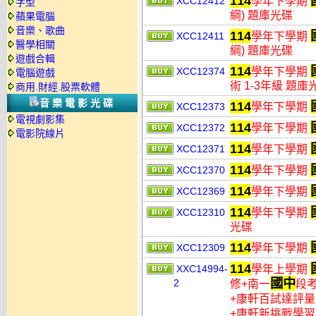
114
XCC12412
學年下學期
字型
綱) 題庫光碟
蘋果電腦
音樂、歌曲
114
XCC12411
學年下學期
醫學相關
綱) 題庫光碟
遊戲合輯
114
XCC12374
學年下學期
電腦遊戲
術 1-3年級 題庫
商用.財經.股票軟體
音樂電影光碟
114
XCC12373
學年下學期
電視劇影集
114
XCC12372
學年下學期
電影院線片
114
XCC12371
學年下學期
114
XCC12370
學年下學期
114
XCC12369
學年下學期
114
XCC12310
學年下學期
光碟
114
XCC12309
學年下學期
114
XXC14994-
學年上學期
國中
2
修+南一
段
+康軒百試達評量
+康軒新挑戰學習