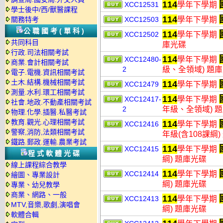
114
XCC12531
學年下學期
學士後中/西/獸醫課程
114
關務特考
XCC12503
學年下學期
公職國考(單科)
114
XCC12502
學年下學期
共同科目
庫光碟
行政.司法相關考試
114
XCC12480-
學年下學期
商業.會計相關考試
2
級、全領域) 題
電子.電機.資訊相關考試
土木.結構.機械相關考試
114
XCC12479
學年下學期
測量.水利.環工相關考試
114
XCC12417-
學年下學期
社會.地政.不動產相關考試
2
年級、全領域) 
物理.化學.插醫.私醫考試
教育.觀光.心理相關考試
114
XCC12416
學年下學期
警察,消防,法類相關考試
年級(含108課綱
鐵路.郵政.運輸.農業考試
114
XCC12415
學年下學期
程式軟體光碟
綱) 題庫光碟
線上課程綜合教學
114
XCC12414
學年下學期
繪圖、專業設計
綱) 題庫光碟
專業、幼兒教學
商業、網路、一般
114
XCC12413
學年下學期
MTV,音樂,歌劇,演唱會
綱) 題庫光碟
軟體合輯