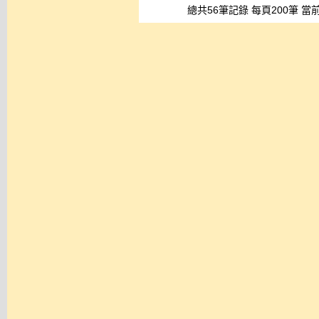
總共56筆記錄 每頁200筆 當前