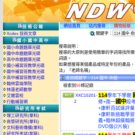
網站首頁
站内搜尋
購物結帳
技術公報
關鍵字：
Xcdex 技術文章
國小國中高中
搜尋說明：
國小命題題庫光碟
搜尋的大原則是使用簡單的字詞尋找所需資
國中命題題庫光碟
詞語。
高中命題題庫光碟
如果想搜尋某個產品或特定年份的產品，可
國小補習班教學光碟
法」「老師名稱」
國中補習班教育光碟
高中補習班教學光碟
查詢關鍵字：114 國中 命題
翰林雲端學院
檢索到
56
條記錄
林晟老師數學
114
XXC15201-
學年下學期
艾爾雲校
國中
2
行動補習網
修+南一
段
+康軒百試達評量
研究所考試
+康軒新挑戰學習
理工研究所(單科)
義+翰林超級翰將
商管研究所(單科)
DVD版(2片裝)
文科藝術傳播(單科)
研究所考試(套裝)