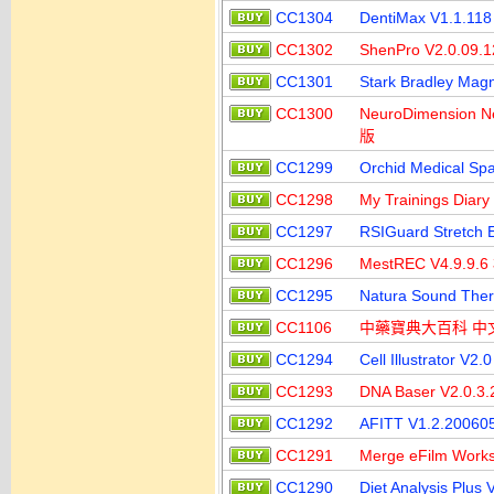
CC1304
DentiMax V1.1
CC1302
ShenPro V2.0.
CC1301
Stark Bradley M
CC1300
NeuroDimension 
版
CC1299
Orchid Medical 
CC1298
My Trainings D
CC1297
RSIGuard Stret
CC1296
MestREC V4.9.
CC1295
Natura Sound T
CC1106
中藥寶典大百科 中
CC1294
Cell Illustrato
CC1293
DNA Baser V2.0
CC1292
AFITT V1.2.20
CC1291
Merge eFilm Wor
CC1290
Diet Analysis P