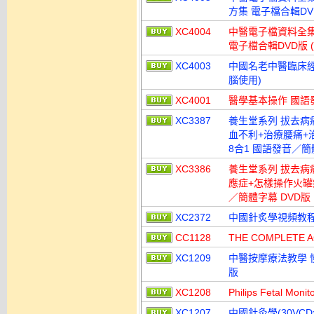
方集 電子檔合輯DV
XC4004
中醫電子檔資料全集
電子檔合輯DVD版 
XC4003
中國名老中醫臨床經驗
腦使用)
XC4001
醫學基本操作 國語發
XC3387
養生堂系列 拔去病痛
血不利+治療腰痛+
8合1 國語發音／簡
XC3386
養生堂系列 拔去病痛
應症+怎樣操作火罐療
／簡體字幕 DVD版
XC2372
中國針炙學視頻教程
CC1128
THE COMPLETE
XC1209
中醫按摩療法教學 
版
XC1208
Philips Fetal 
XC1207
中國針灸學(30VCD