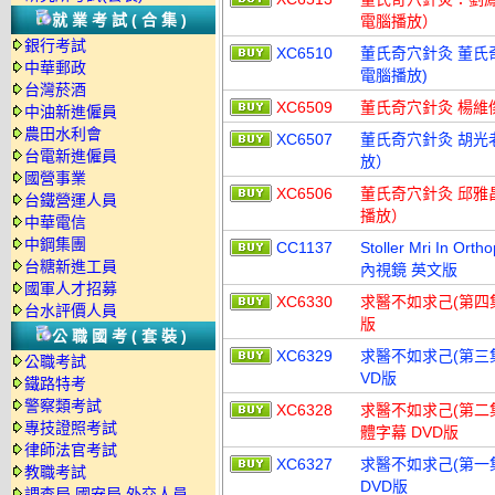
就業考試(合集)
電腦播放）
銀行考試
XC6510
董氏奇穴針灸 董氏
中華郵政
電腦播放)
台灣菸酒
XC6509
董氏奇穴針灸 楊維傑
中油新進僱員
農田水利會
XC6507
董氏奇穴針灸 胡光老
台電新進僱員
放）
國營事業
XC6506
董氏奇穴針灸 邱雅昌
台鐵營運人員
播放）
中華電信
中鋼集團
CC1137
Stoller Mri In Or
台糖新進工員
內視鏡 英文版
國軍人才招募
XC6330
求醫不如求己(第四
台水評價人員
版
公職國考(套裝)
XC6329
求醫不如求己(第三
公職考試
VD版
鐵路特考
警察類考試
XC6328
求醫不如求己(第二
專技證照考試
體字幕 DVD版
律師法官考試
XC6327
求醫不如求己(第一
教職考試
DVD版
調查局.國安局.外交人員