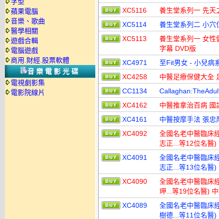
字型
XC5116
養生堂系列一 先天
蘋果電腦
音樂、歌曲
XC5114
養生堂系列二 小穴
醫學相關
XC5113
養生堂系列一 女性
遊戲合輯
字幕 DVD版
電腦遊戲
商用.財經.股票軟體
XC4971
至Fit男女 - 小兒
音樂電影光碟
XC4258
中醫足療保健大全 
電視劇影集
CC1134
Callaghan:The
電影院線片
XC4162
中醫推拿治百病 國語
XC4161
中醫按摩手法 張忠
XC4092
全國名老中醫臨床經
志正...等12位名醫
XC4091
全國名老中醫臨床經
志正...等13位名醫
XC4090
全國名老中醫臨床經
玾...等19位名醫)
XC4089
全國名老中醫臨床經
樹德...等11位名醫