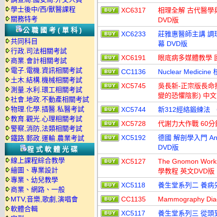
學士後中/西/獸醫課程
XC6317
相理全解 古代醫學與
關務特考
DVD版
公職國考(單科)
XC6233
莊雅惠醫師主講 調
共同科目
幕 DVD版
行政.司法相關考試
XC6191
眼底病多媒體教學 
商業.會計相關考試
電子.電機.資訊相關考試
CC1136
Nuclear Medic
土木.結構.機械相關考試
XC5745
吳長新-正宗版長命拍
測量.水利.環工相關考試
變的恐懼陰影) 中文
社會.地政.不動產相關考試
物理.化學.插醫.私醫考試
XC5744
新312經絡鍛練法 
教育.觀光.心理相關考試
XC5728
代謝力大作戰 60
警察,消防,法類相關考試
XC5192
德國 解剖學入門 Ana
鐵路.郵政.運輸.農業考試
DVD版
程式軟體光碟
線上課程綜合教學
XC5127
The Gnomon Work
繪圖、專業設計
學教程 英文DVD版
專業、幼兒教學
XC5118
養生堂系列二 養病先
商業、網路、一般
MTV,音樂,歌劇,演唱會
CC1135
Mammography Di
軟體合輯
XC5117
養生堂系列三 從頭