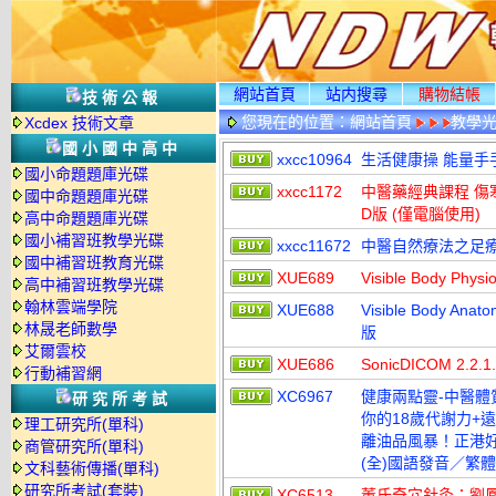
網站首頁
站内搜尋
購物結帳
技術公報
您現在的位置：
網站首頁
教學
Xcdex 技術文章
國小國中高中
xxcc10964
生活健康操 能量手手
國小命題題庫光碟
xxcc1172
中醫藥經典課程 傷寒學
國中命題題庫光碟
D版 (僅電腦使用)
高中命題題庫光碟
國小補習班教學光碟
xxcc11672
中醫自然療法之足療
國中補習班教育光碟
XUE689
Visible Body Ph
高中補習班教學光碟
翰林雲端學院
XUE688
Visible Body An
林晟老師數學
版
艾爾雲校
XUE686
SonicDICOM 2
行動補習網
XC6967
健康兩點靈-中醫體
研究所考試
你的18歲代謝力+
理工研究所(單科)
離油品風暴！正港好
商管研究所(單科)
(全)國語發音／繁體
文科藝術傳播(單科)
研究所考試(套裝)
XC6513
董氏奇穴針灸：劉鳳