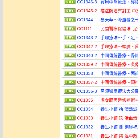
CC1346-3
實用中醫療法、經絡導
CC1345-2
癌症防治有對策 中文版
CC1344
易天華～降血糖之十
CC1111
民間醫療保健法: 
CC1343-2
手理療法～手、足、腰
CC1342-2
手理療法～頭臉、肩頸
CC1340-2
中國傳統醫療～骨診療
CC1339-2
中國傳統醫療～灸療法
CC1338
中國傳統醫療～面診
CC1337-2
中國傳統醫療～頸椎疾
CC1336-3
另類醫學療法大公開(
CC1335
處女膜再造修補術+
CC1334
養生小鋪 拾 清熱
CC1333
養生小鋪 玖 活血
CC1332
養生小鋪 捌 調經
CC1331
養生小鋪 柒 溫中