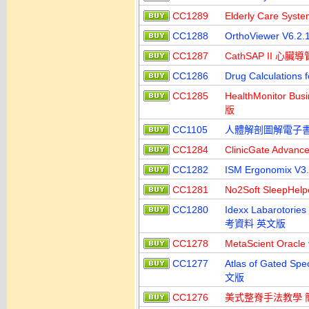
CC1289
Elderly Care S
CC1288
OrthoViewer V
CC1287
CathSAP II 心
CC1286
Drug Calculati
CC1285
HealthMonitor 
版
CC1105
人體解剖圖解電子書 Sob
CC1284
ClinicGate Ad
CC1282
ISM Ergonomi
CC1281
No2Soft SleepH
CC1280
Idexx Labarotori
考資料 英文版
CC1278
MetaScient O
CC1277
Atlas of Gate
文版
CC1276
美式整脊手法教學 