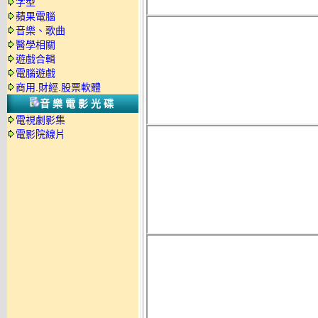
字型
蘋果電腦
音樂、歌曲
醫學相關
遊戲合輯
電腦遊戲
商用.財經.股票軟體
音樂電影光碟
電視劇影集
電影院線片