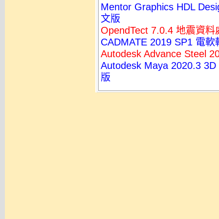
Mentor Graphics HDL De
文版
OpendTect 7.0.4 地
CADMATE 2019 SP1 
Autodesk Advance Ste
Autodesk Maya 202
版