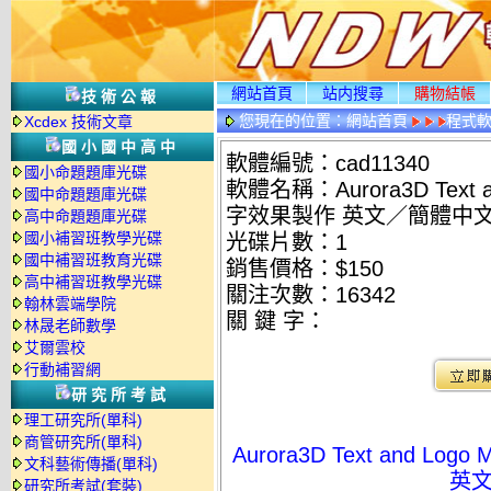
網站首頁
站内搜尋
購物結帳
技術公報
您現在的位置：
網站首頁
程式
Xcdex 技術文章
國小國中高中
軟體編號：cad11340
國小命題題庫光碟
軟體名稱：Aurora3D Text an
國中命題題庫光碟
字效果製作 英文／簡體中
高中命題題庫光碟
國小補習班教學光碟
光碟片數：1
國中補習班教育光碟
銷售價格：$150
高中補習班教學光碟
關注次數：
16342
翰林雲端學院
關 鍵 字：
林晟老師數學
艾爾雲校
行動補習網
研究所考試
理工研究所(單科)
商管研究所(單科)
Aurora3D Text and Log
文科藝術傳播(單科)
英
研究所考試(套裝)