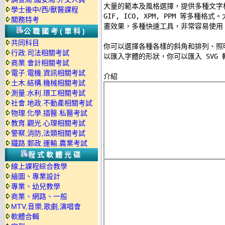
大量的範本及風格選擇，提供多種文字樣式選擇
學士後中/西/獸醫課程
GIF, ICO, XPM, PPM 等多
關務特考
畫效果，多種快速工具，非常容易使用。
公職國考(單科)
共同科目
你可以選擇各種各樣的斜角和排列、照
行政.司法相關考試
以匯入字體的形狀，你可以匯入 SVG 轉
商業.會計相關考試
電子.電機.資訊相關考試
土木.結構.機械相關考試
測量.水利.環工相關考試
社會.地政.不動產相關考試
物理.化學.插醫.私醫考試
教育.觀光.心理相關考試
警察,消防,法類相關考試
鐵路.郵政.運輸.農業考試
程式軟體光碟
線上課程綜合教學
繪圖、專業設計
專業、幼兒教學
商業、網路、一般
MTV,音樂,歌劇,演唱會
軟體合輯