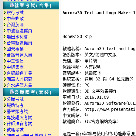
就業考試(合集)
銀行考試
Aurora3D Text and Logo Ma
中華郵政
台灣菸酒
-
中油新進僱員
農田水利會
-
台電新進僱員

軟體名稱: Aurora3D Text and Logo
國營事業
語系版本: 英文/簡體中文版 

台鐵營運人員
光碟片數: 單片裝 

中華電信
保護種類: 內有說明 

中鋼集團
安裝說明: 
見最底下
台糖新進工員
系統支援: 適用 32 與 64 位元版的 Win
國軍人才招募
硬體需求: PC 

台水評價人員
軟體類型: 3D 文字效果製作 

公職國考(套裝)
更新日期: 2016.01.09 

公職考試
軟體發行: Aurora3D Software(B.EA
鐵路特考
官方網站: http://www.presentation
警察類考試
中文網站: 無 

專技證照考試
律師法官考試
-
教職考試

這是一套非常容易使用但卻功能非常強大
調查局.國安局.外交人員