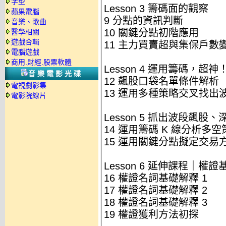
字型
Lesson 3 籌碼面的觀察
蘋果電腦
9 分點的資訊判斷
音樂、歌曲
10 關鍵分點初階應用
醫學相關
遊戲合輯
11 主力買賣超與集保戶數
電腦遊戲
商用.財經.股票軟體
Lesson 4 運用籌碼，
音樂電影光碟
12 飆股口袋名單條件解析
電視劇影集
13 運用多種策略交叉找出
電影院線片
Lesson 5 抓出波段飆股
14 運用籌碼 K 線分析多空
15 運用關鍵分點擬定交易
Lesson 6 延伸課程｜權
16 權證名詞基礎解釋 1
17 權證名詞基礎解釋 2
18 權證名詞基礎解釋 3
19 權證獲利方法初探