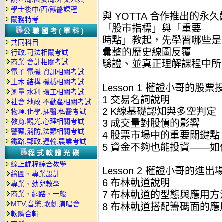
學士後中/西/獸醫課程
與 YOTTA 合作推出的
關務特考
「股市指標」與「重要
公職國考(單科)
時點」教起，先學習哪些是
共同科目
彙整的歷史線圖反覆
行政.司法相關考試
商業.會計相關考試
驗證、並真正理解課程中所
電子.電機.資訊相關考試
土木.結構.機械相關考試
Lesson 1 權證小哥的股
測量.水利.環工相關考試
1 交易名詞說明
社會.地政.不動產相關考試
2 K線基礎認知與多空判定
物理.化學.插醫.私醫考試
教育.觀光.心理相關考試
3 成交量對股價的影響
警察,消防,法類相關考試
4 股票市場中的重要關鍵
鐵路.郵政.運輸.農業考試
5 資金不夠也能投資——
程式軟體光碟
線上課程綜合教學
Lesson 2 權證小哥的進
繪圖、專業設計
6 布林軌道說明
專業、幼兒教學
7 布林軌道的型態與應用方
商業、網路、一般
MTV,音樂,歌劇,演唱會
8 布林軌道搭配籌碼面的應
軟體合輯