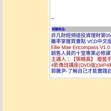
--
相關商品:
非凡財經頻道投資理財第0
離率掌握買賣點 VCD中文版 
Ellie Mae Encompas
銷售人員的十堂專業必修課
主講人：【張曉真】 廢舊手
4影像班講座(DVD版)(MP4
郭騰尹-了解自己才能實踐自