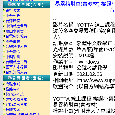
易累積財富(含教材) 權證
就業考試(合集)
音
銀行考試
中華郵政
--
台灣菸酒
影片名稱: YOTTA 線上
中油新進僱員
波段多空交易累積財富(含教材
農田水利會
台電新進僱員
人)
國營事業
語系版本: 繁體中文教學正
台鐵營運人員
光碟片數: 單片裝(單面DVD
中華電信
安裝說明：MP4檔
中鋼集團
作業平臺：Windows
台糖新進工員
國軍人才招募
影片類型: 公職考試教學
台水評價人員
更新日期: 2021.02.26
公職國考(套裝)
相關網址: https://www.supe
公職考試
軟體簡介: (以官方網站為準
鐵路特考
--
警察類考試
YOTTA 線上課程 權證
專技證照考試
易累積財富(含教材)
律師法官考試
教職考試
權證小哥(理財達人 / 專職
調查局.國安局.外交人員