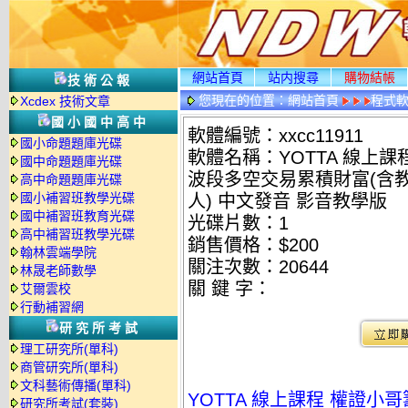
網站首頁
站内搜尋
購物結帳
技術公報
您現在的位置：
網站首頁
程式
Xcdex 技術文章
情
國小國中高中
軟體編號：xxcc11911
國小命題題庫光碟
軟體名稱：YOTTA 線上
國中命題題庫光碟
波段多空交易累積財富(含教
高中命題題庫光碟
國小補習班教學光碟
人) 中文發音 影音教學版
國中補習班教育光碟
光碟片數：1
高中補習班教學光碟
銷售價格：$200
翰林雲端學院
關注次數：
20644
林晟老師數學
關 鍵 字：
艾爾雲校
行動補習網
研究所考試
理工研究所(單科)
商管研究所(單科)
文科藝術傳播(單科)
YOTTA 線上課程 權證
研究所考試(套裝)