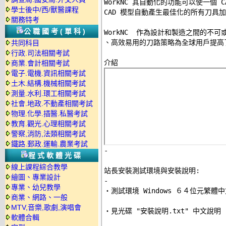
WorkNC 其自動化的功能可以使一個 
學士後中/西/獸醫課程
CAD 模型自動產生最佳化的所有刀具加
關務特考
公職國考(單科)
WorkNC  作為設計和製造之間的不
、高效易用的刀路策略為全球用戶提高了
共同科目
行政.司法相關考試
商業.會計相關考試
電子.電機.資訊相關考試
土木.結構.機械相關考試
測量.水利.環工相關考試
社會.地政.不動產相關考試
物理.化學.插醫.私醫考試
教育.觀光.心理相關考試
警察,消防,法類相關考試
鐵路.郵政.運輸.農業考試
-
程式軟體光碟
線上課程綜合教學
站長安裝測試環境與安裝說明:
繪圖、專業設計
-
專業、幼兒教學

‧測試環境 Windows ６４位元繁體中文
商業、網路、一般
MTV,音樂,歌劇,演唱會
‧見光碟 "安裝說明.txt" 中文說明 

軟體合輯