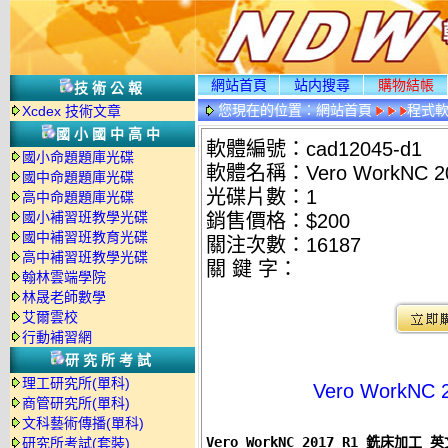
網站首頁
站内搜尋
購物結帳
技術公報
您現在的位置：
網站首頁
程式
Xcdex 技術文章
國小國中高中
軟體編號：cad12045-d1
國小命題題庫光碟
軟體名稱：Vero WorkNC 
國中命題題庫光碟
光碟片數：1
高中命題題庫光碟
國小補習班教學光碟
銷售價格：$200
國中補習班教育光碟
關注次數：
16187
高中補習班教學光碟
關 鍵 字：
翰林雲端學院
林晟老師數學
艾爾雲校
行動補習網
研究所考試
理工研究所(單科)
Vero WorkN
商管研究所(單科)
文科藝術傳播(單科)
Vero WorkNC 2017 R1 銑床加工 
研究所考試(套裝)