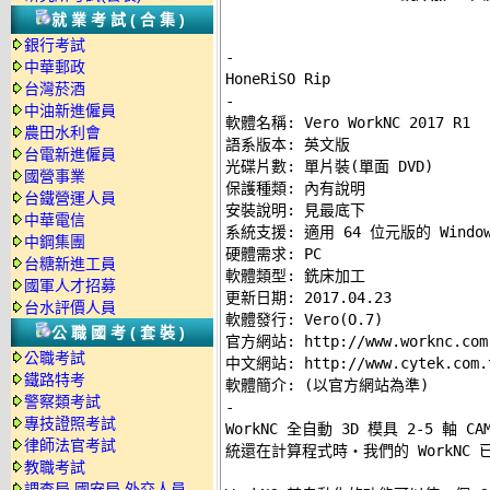
就業考試(合集)
銀行考試
-
中華郵政
台灣菸酒
-
中油新進僱員

軟體名稱: Vero WorkNC 2017 R1 

農田水利會
語系版本: 英文版 

台電新進僱員
光碟片數: 單片裝(單面 DVD) 

國營事業
保護種類: 內有說明 

台鐵營運人員
安裝說明: 
見最底下
中華電信
系統支援: 適用 64 位元版的 Windows
中鋼集團
硬體需求: PC 

台糖新進工員
軟體類型: 銑床加工 

國軍人才招募
更新日期: 2017.04.23 

台水評價人員
軟體發行: Vero(O.7) 

公職國考(套裝)
官方網站: http://www.worknc.com 
公職考試
中文網站: http://www.cytek.com.tw
鐵路特考
警察類考試
-
專技證照考試

WorkNC 全自動 3D 模具 2-5 軸
律師法官考試
統還在計算程式時‧我們的 WorkNC 已
教職考試
調查局.國安局.外交人員