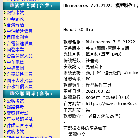
Rhinoceros 7.9.21222 模型
就業考試(合集)
銀行考試
中華郵政
-
台灣菸酒
中油新進僱員
-
農田水利會

軟體名稱: Rhinoceros 7.9.21222 

台電新進僱員
語系版本: 英文/簡體/繁體中文版 

國營事業
光碟片數: 單片裝(單面 DVD) 

台鐵營運人員
保護種類: 註冊碼 

中華電信
安裝說明: 
見最底下
中鋼集團
系統支援: 適用 64 位元版的 Windows 
台糖新進工員
硬體需求: PC 

國軍人才招募
軟體類型: 模型製作工具 

台水評價人員
更新日期: 2021.08.23 

公職國考(套裝)
軟體發行: Robert McNeel(O.D) 

公職考試
官方網站: 
https://www.rhino3d.c
鐵路特考
中文網站: 無 

警察類考試
專技證照考試
-
律師法官考試

可選擇安裝的語系如下 

教職考試
- 繁體中文 

調查局.國安局.外交人員