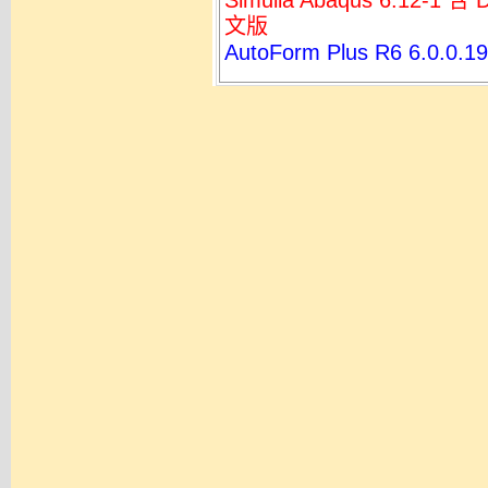
Simulia Abaqus 6.12-
文版
AutoForm Plus R6 6.0