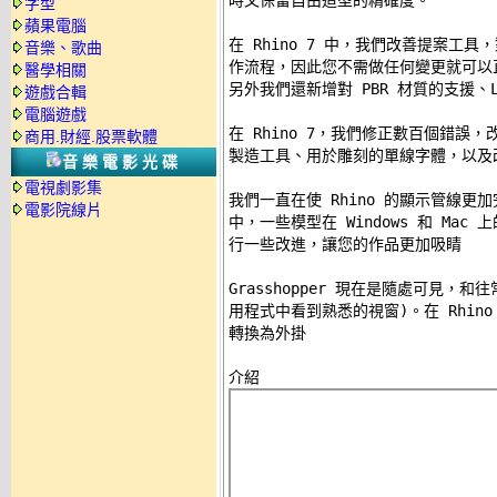
時又保留自由造型的精確度。 

字型
蘋果電腦
在 Rhino 7 中，我們改善提案工具，
音樂、歌曲
作流程，因此您不需做任何變更就可以
醫學相關
另外我們還新增對 PBR 材質的支援、La
遊戲合輯
電腦遊戲
在 Rhino 7，我們修正數百個錯誤
商用.財經.股票軟體
製造工具、用於雕刻的單線字體，以及改
音樂電影光碟
電視劇影集
我們一直在使 Rhino 的顯示管線更加
電影院線片
中，一些模型在 Windows 和 Ma
行一些改進，讓您的作品更加吸睛 

Grasshopper 現在是隨處可見，
用程式中看到熟悉的視窗)。在 Rhin
轉換為外掛 
