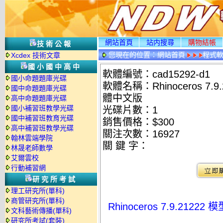
網站首頁
站内搜尋
購物結帳
技術公報
您現在的位置：
網站首頁
程式
Xcdex 技術文章
國小國中高中
軟體編號：cad15292-d1
國小命題題庫光碟
軟體名稱：Rhinoceros 7
國中命題題庫光碟
體中文版
高中命題題庫光碟
國小補習班教學光碟
光碟片數：1
國中補習班教育光碟
銷售價格：$300
高中補習班教學光碟
關注次數：
16927
翰林雲端學院
關 鍵 字：
林晟老師數學
艾爾雲校
行動補習網
研究所考試
理工研究所(單科)
商管研究所(單科)
Rhinoceros 7.9.2
文科藝術傳播(單科)
研究所考試(套裝)