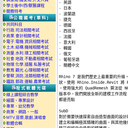
- 英語 

學士後中/西/獸醫課程
- 日本 

關務特考
- 波蘭語 

公職國考(單科)
- 捷克 

共同科目
- 德國 

行政.司法相關考試
- 西班牙 

商業.會計相關考試
- 法國 

電子.電機.資訊相關考試
- 意大利 

土木.結構.機械相關考試
- 韓國 

測量.水利.環工相關考試
- 俄文 

社會.地政.不動產相關考試
- 葡萄牙語 

物理.化學.插醫.私醫考試
- 簡體中文 

教育.觀光.心理相關考試
警察,消防,法類相關考試
Rhino 7 是我們歷史上最重要的升級
鐵路.郵政.運輸.農業考試
狀，使用 Rhino.Inside.Revit 將 
程式軟體光碟
，使用強大的 QuadRemesh 算法從
版本中，我們開放全新的建模工作流程
線上課程綜合教學
都是亮點 

繪圖、專業設計
專業、幼兒教學
SubD 

商業、網路、一般
對於需要快速探索自由造型曲面的設計師來
MTV,音樂,歌劇,演唱會
建立和編輯極其精確的曲面，與其他幾何類
軟體合輯