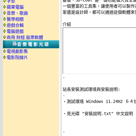
最後，3D-Coat 是一個功能強大且全
字型
一個豐富的工具集，讓使用者可以製作高
蘋果電腦
家還是設計師，都可以通過這個軟體來實
音樂、歌曲
醫學相關
遊戲合輯
電腦遊戲
商用.財經.股票軟體
音樂電影光碟
電視劇影集
電影院線片
-
站長安裝測試環境與安裝說明:
-

‧測試環境 Windows 11.24H2 
‧見光碟 "安裝說明.txt" 中文說明 

-