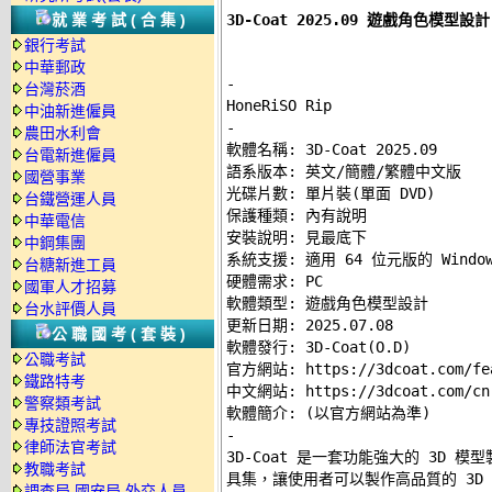
3D-Coat 2025.09 遊戲角色模型
就業考試(合集)
銀行考試
中華郵政
-
台灣菸酒
中油新進僱員
-
農田水利會

軟體名稱: 3D-Coat 2025.09 

台電新進僱員
語系版本: 英文/簡體/繁體中文版 

國營事業
光碟片數: 單片裝(單面 DVD) 

台鐵營運人員
保護種類: 內有說明 

中華電信
安裝說明: 
見最底下
中鋼集團
系統支援: 適用 64 位元版的 Windows
台糖新進工員
硬體需求: PC 

國軍人才招募
軟體類型: 遊戲角色模型設計 

台水評價人員
更新日期: 2025.07.08 

公職國考(套裝)
軟體發行: 3D-Coat(O.D) 

公職考試
官方網站: 
https://3dcoat.com/fe
鐵路特考
中文網站: 
https://3dcoat.com/cn
警察類考試
專技證照考試
-
律師法官考試

3D-Coat 是一套功能強大的 3D
教職考試
具集，讓使用者可以製作高品質的 3D 
調查局.國安局.外交人員