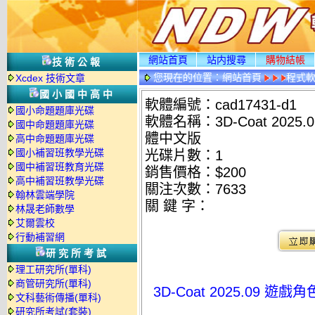
網站首頁
站内搜尋
購物結帳
技術公報
您現在的位置：
網站首頁
程式
Xcdex 技術文章
國小國中高中
軟體編號：cad17431-d1
國小命題題庫光碟
軟體名稱：3D-Coat 20
國中命題題庫光碟
體中文版
高中命題題庫光碟
國小補習班教學光碟
光碟片數：1
國中補習班教育光碟
銷售價格：$200
高中補習班教學光碟
關注次數：
7633
翰林雲端學院
關 鍵 字：
林晟老師數學
艾爾雲校
行動補習網
研究所考試
理工研究所(單科)
商管研究所(單科)
3D-Coat 2025.09
文科藝術傳播(單科)
研究所考試(套裝)