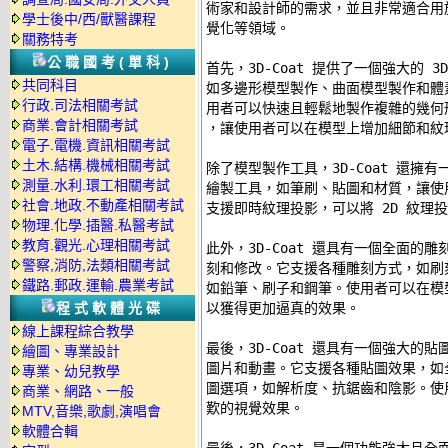
術家和設計師的需求，並且非常適合用
學士後中/西/獸醫課程
覺化等領域。 

關務特考
公職國考(單科)
首先，3D-Coat 提供了一個強大的 
共同科目
如多邊形模型製作、曲面模型製作和體
行政.司法相關考試
用者可以快速且輕鬆地製作複雜的幾何
商業.會計相關考試
，讓使用者可以在模型上增加細節和紋理
電子.電機.資訊相關考試
土木.結構.機械相關考試
除了模型製作工具，3D-Coat 還擁
測量.水利.環工相關考試
繪製工具，如筆刷、貼圖和材質，讓使
社會.地政.不動產相關考試
支援即時紋理投影，可以將 2D 紋理投
物理.化學.插醫.私醫考試
教育.觀光.心理相關考試
此外，3D-Coat 還具有一個全面的
警察,消防,法類相關考試
刻和修改。它支援各種雕刻方式，如刷
鐵路.郵政.運輸.農業考試
如鉛筆、刷子和鋼筆。使用者可以在模
程式軟體光碟
以獲得更加逼真的效果。 

線上課程綜合教學
最後，3D-Coat 還具有一個強大的
繪圖、專業設計
圖片和動畫。它支援各種貼圖效果，如
專業、幼兒教學
圖選項，如解析度、抗鋸齒和陰影。使
商業、網路、一般
歎的視覺效果。 

MTV,音樂,歌劇,演唱會
軟體合輯