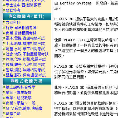
由 Bentley Systems  開發
學士後中/西/獸醫課程
域。 

關務特考
公職國考(單科)
PLAXIS 3D 提供了強大的功能，
共同科目
種複雜的地質條件和工程情境，如地基
行政.司法相關考試
等。它還能夠模擬地震和其他自然災害對
商業.會計相關考試
電子.電機.資訊相關考試
使用 PLAXIS 3D，工程師可以新增
土木.結構.機械相關考試
慮。軟體提供了一個直覺式的使用者界
測量.水利.環工相關考試
。它還提供了一個強大的後處理工具，
社會.地政.不動產相關考試
圖表。 

物理.化學.插醫.私醫考試
教育.觀光.心理相關考試
PLAXIS 3D 支援多種材料模型，
警察,消防,法類相關考試
供了多種元素類型，如彈簧元素、三角
鐵路.郵政.運輸.農業考試
對不同的工程問題。 

程式軟體光碟
線上課程綜合教學
此外，PLAXIS 3D 還具有強大的
繪圖、專業設計
和岩石的影響，並提供溫度和孔隙水壓等
專業、幼兒教學
商業、網路、一般
PLAXIS 3D 還支援與其他軟體的整合，例如
MTV,音樂,歌劇,演唱會
得工程師可以輕鬆地將地理資訊系統 (GIS)
軟體合輯
將分析結果輸出到其他軟體中進行進一步