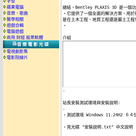
字型
蘋果電腦
總結，Bentley PLAXIS 3D 
音樂、歌曲
。它提供了一個全面的解決方案，用於
醫學相關
是在土木工程、地質工程還是巖土工程領域
遊戲合輯
。 

電腦遊戲
商用.財經.股票軟體
音樂電影光碟
電視劇影集
電影院線片
-
站長安裝測試環境與安裝說明:
-

‧測試環境 Windows 11.24H2 
‧見光碟 "安裝說明.txt" 中文說明 
