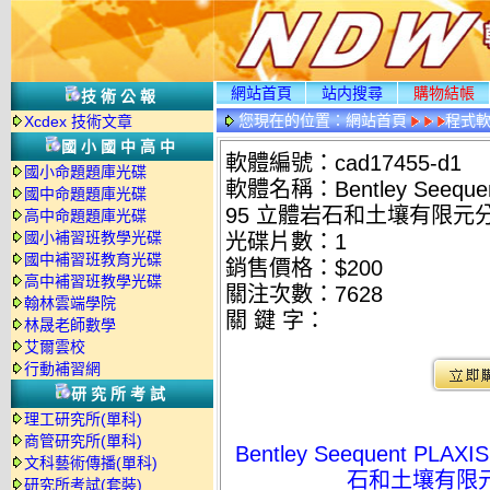
網站首頁
站内搜尋
購物結帳
技術公報
您現在的位置：
網站首頁
程式
Xcdex 技術文章
國小國中高中
軟體編號：cad17455-d1
國小命題題庫光碟
軟體名稱：Bentley Seequent 
國中命題題庫光碟
95 立體岩石和土壤有限元
高中命題題庫光碟
國小補習班教學光碟
光碟片數：1
國中補習班教育光碟
銷售價格：$200
高中補習班教學光碟
關注次數：
7628
翰林雲端學院
關 鍵 字：
林晟老師數學
艾爾雲校
行動補習網
研究所考試
理工研究所(單科)
商管研究所(單科)
Bentley Seequent PLAXI
文科藝術傳播(單科)
石和土壤有限
研究所考試(套裝)