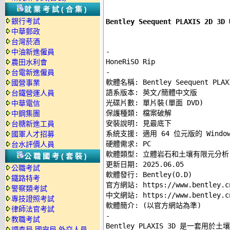
就業考試(合集)
銀行考試
Bentley Seequent PLAXIS 2
中華郵政
台灣菸酒
-
中油新進僱員
農田水利會
-
台電新進僱員

軟體名稱: Bentley Seequent PLAXI
國營事業
語系版本: 英文/簡體中文版 

台鐵營運人員
光碟片數: 單片裝(單面 DVD) 

中華電信
保護種類: 檔案破解 

中鋼集團
安裝說明: 
見最底下
台糖新進工員
系統支援: 適用 64 位元版的 Windows
國軍人才招募
硬體需求: PC 

台水評價人員
軟體類型: 立體岩石和土壤有限元分析 
公職國考(套裝)
更新日期: 2025.06.05 

公職考試
軟體發行: Bentley(O.D) 

鐵路特考
官方網站: 
https://www.bentley.c
警察類考試
中文網站: 
https://www.bentley.c
專技證照考試
律師法官考試
-
教職考試

Bentley PLAXIS 3D 是一
調查局.國安局.外交人員