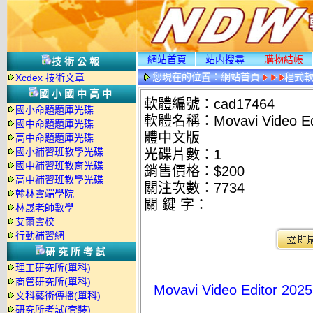
網站首頁
站内搜尋
購物結帳
技術公報
您現在的位置：
網站首頁
程式
Xcdex 技術文章
國小國中高中
軟體編號：cad17464
國小命題題庫光碟
軟體名稱：Movavi Video E
國中命題題庫光碟
體中文版
高中命題題庫光碟
國小補習班教學光碟
光碟片數：1
國中補習班教育光碟
銷售價格：$200
高中補習班教學光碟
關注次數：
7734
翰林雲端學院
關 鍵 字：
林晟老師數學
艾爾雲校
行動補習網
研究所考試
理工研究所(單科)
商管研究所(單科)
Movavi Video Editor
文科藝術傳播(單科)
研究所考試(套裝)