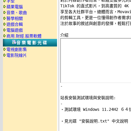
對於內容創作者而言，軟體支援多元的匯出
字型
TikTok 的直式影片，到高畫質的 4
蘋果電腦
享至各大社群平台。總體而言，Movavi V
音樂、歌曲
的剪輯工具，更是一位懂得創作者需求
醫學相關
注於故事的敘述與創意的發揮，輕鬆打造
遊戲合輯
電腦遊戲
商用.財經.股票軟體
音樂電影光碟
電視劇影集
電影院線片
-
站長安裝測試環境與安裝說明:
-

‧測試環境 Windows 11.24H2 
‧見光碟 "安裝說明.txt" 中文說明 
