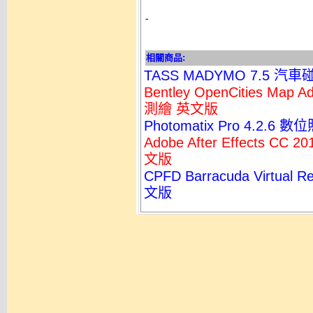
-
相關商品:
TASS MADYMO 7.5 
Bentley OpenCities Map
測繪 英文版
Photomatix Pro 4.2.
Adobe After Effects C
文版
CPFD Barracuda Virtua
文版