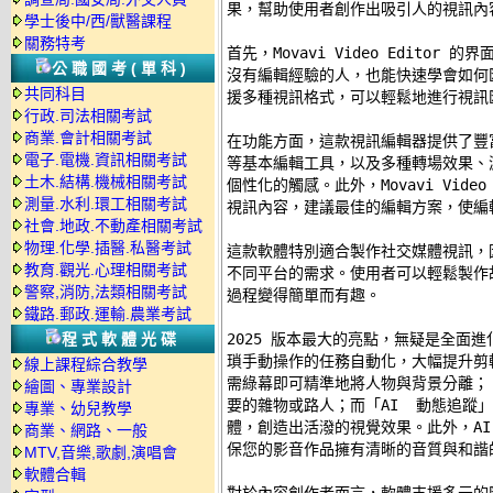
果，幫助使用者創作出吸引人的視訊內容
學士後中/西/獸醫課程
關務特考
首先，Movavi Video Edito
公職國考(單科)
沒有編輯經驗的人，也能快速學會如何
共同科目
援多種視訊格式，可以輕鬆地進行視訊匯
行政.司法相關考試
商業.會計相關考試
在功能方面，這款視訊編輯器提供了豐
電子.電機.資訊相關考試
等基本編輯工具，以及多種轉場效果、
土木.結構.機械相關考試
個性化的觸感。此外，Movavi Video
測量.水利.環工相關考試
視訊內容，建議最佳的編輯方案，使編輯
社會.地政.不動產相關考試
物理.化學.插醫.私醫考試
這款軟體特別適合製作社交媒體視訊，
教育.觀光.心理相關考試
不同平台的需求。使用者可以輕鬆製作
警察,消防,法類相關考試
過程變得簡單而有趣。 

鐵路.郵政.運輸.農業考試
程式軟體光碟
2025 版本最大的亮點，無疑是全面進
瑣手動操作的任務自動化，大幅提升剪輯
線上課程綜合教學
需綠幕即可精準地將人物與背景分離；「
繪圖、專業設計
要的雜物或路人；而「AI  動態追蹤
專業、幼兒教學
體，創造出活潑的視覺效果。此外，AI
商業、網路、一般
保您的影音作品擁有清晰的音質與和諧的
MTV,音樂,歌劇,演唱會
軟體合輯