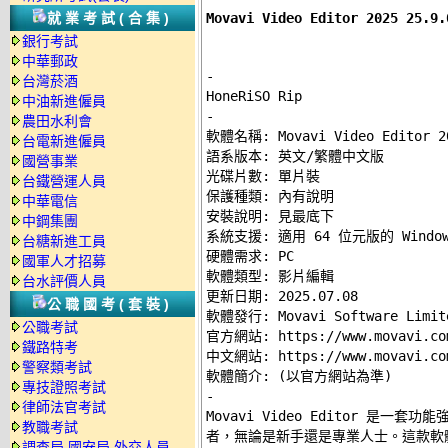
Movavi Video Editor 2025 
就業考試(合集)
銀行考試
中華郵政
-
台灣菸酒
中油新進僱員
-
農田水利會

軟體名稱: Movavi Video Editor 20
台電新進僱員
語系版本: 英文/繁體中文版 

國營事業
光碟片數: 單片裝 

台鐵營運人員
保護種類: 內有說明 

中華電信
安裝說明: 
見最底下
中鋼集團
系統支援: 適用 64 位元版的 Windows
台糖新進工員
硬體需求: PC 

國軍人才招募
軟體類型: 影片編輯 

台水評價人員
更新日期: 2025.07.08 

公職國考(套裝)
軟體發行: Movavi Software Limite
公職考試
官方網站: 
https://www.movavi.co
鐵路特考
中文網站: 
https://www.movavi.co
警察類考試
專技證照考試
-
律師法官考試

Movavi Video Editor 是
教職考試
者，無論是新手還是專業人士。這款軟
調查局.國安局.外交人員