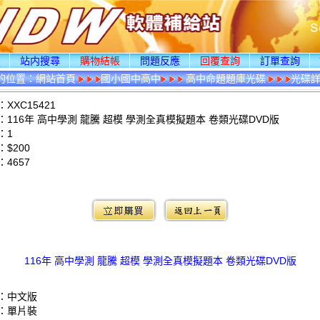
頁
站内搜尋
購物結帳
問題反應
回覆查詢
訂單查詢
的位置：
網站首頁
國小國中高中
高中命題題庫光碟
光碟
XXC15421
116年 高中學測 龍騰 超模 學測全真模擬題本 卷類光碟DVD版
：1
$200
：
4657
：
116年 高中學測 龍騰 超模 學測全真模擬題本 卷類光碟DVD版
：中文版
：單片裝