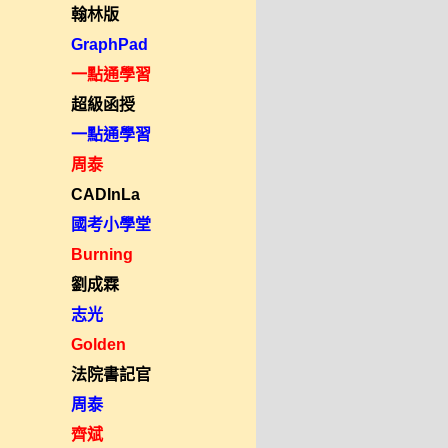
翰林版
GraphPad
一點通學習
超級函授
一點通學習
周泰
CADInLa
國考小學堂
Burning
劉成霖
志光
Golden
法院書記官
周泰
齊斌