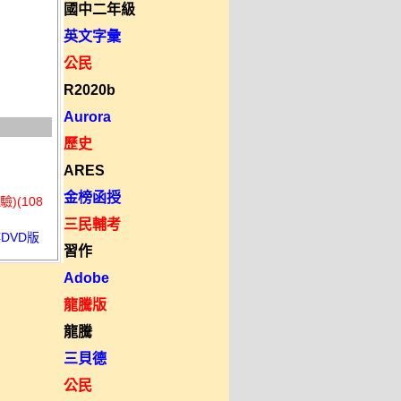
國中二年級
英文字彙
公民
R2020b
Aurora
歷史
ARES
金榜函授
)(108
三民輔考
DVD版
習作
Adobe
龍騰版
龍騰
三貝德
公民