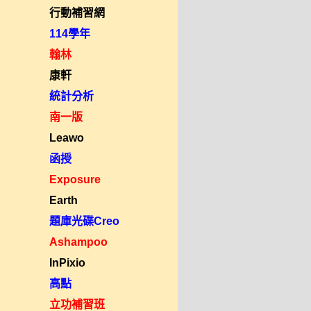
行動補習網
114學年
翰林
康軒
統計分析
南一版
Leawo
函授
Exposure
Earth
題庫光碟Creo
Ashampoo
InPixio
高點
立功補習班