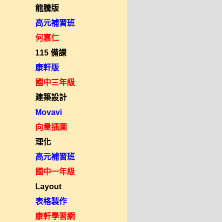
龍騰版
高元補習班
何嘉仁
115 備課
康軒版
國中三年級
建築設計
Movavi
向量插圖
理化
高元補習班
國中一年級
Layout
表格製作
康軒學習網