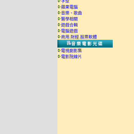
字型
蘋果電腦
音樂、歌曲
醫學相關
遊戲合輯
電腦遊戲
商用.財經.股票軟體
音樂電影光碟
電視劇影集
電影院線片