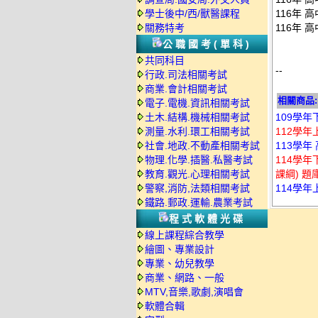
學士後中/西/獸醫課程
116年 
關務特考
116年 
公職國考(單科)
共同科目
--
行政.司法相關考試
商業.會計相關考試
相關商品:
電子.電機.資訊相關考試
土木.結構.機械相關考試
109學年
測量.水利.環工相關考試
112學年
社會.地政.不動產相關考試
113學年
物理.化學.插醫.私醫考試
114學年
教育.觀光.心理相關考試
課綱) 題
警察,消防,法類相關考試
114學年
鐵路.郵政.運輸.農業考試
程式軟體光碟
線上課程綜合教學
繪圖、專業設計
專業、幼兒教學
商業、網路、一般
MTV,音樂,歌劇,演唱會
軟體合輯