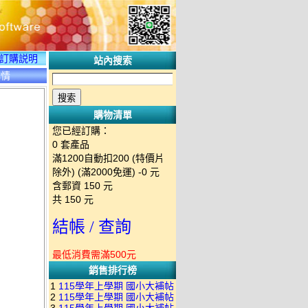
訂購説明
站內搜索
詳情
購物清單
您已經訂購：
0
套產品
滿1200自動扣200 (特價片
除外) (滿2000免運)
-0 元
含郵資
150
元
共
150
元
結帳 / 查詢
最低消費需滿500元
銷售排行榜
1
115學年上學期 國小大補帖
2
115學年上學期 國小大補帖
南一版 國語+數學+社會+生活