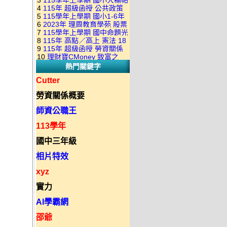
3
115學年上學期 國小大補帖
康軒版 國語+數學+社會+生活
+自然 1-6年級 教學光碟DVD
4
115年 超級函授 公共政策
翰林版 國語+數學+社會+生活
+自然 1-6年級 教學光碟DVD
版(3DVD)
5
115學年上學期 國小1-6年
22堂課+總複習 張楚老師 含
+自然 1-6年級 教學光碟DVD
版(3DVD)
6
2023年 理周教育學苑 股票
級 習作解答(含康軒.南一.翰林
PDF講義 函授DVD(9DVD)
版(3DVD)
7
115學年上學期 國中命題光
當沖煉金術 主講：朱家泓 國
全版本.全科目)合輯版 DVD版
8
115年 高點／高上 憲法 18
碟 翰林版 英文科 1-3年級 題
語發音 DVD版
9
115年 超級函授 勞資關係
堂課 宗台大老師 含PDF講義
庫光碟
10
理財寶CMoney 致富之
概要 11堂課+總複習 陸川老
函授DVD(8DVD)【適用於律
熱門關鍵字
道：上班族飆股攻略班 主
師 含PDF講義 函授
師司法考試】
講：朱家泓+林穎 國語發音
DVD(5DVD)
Cutter
DVD版
勞資關係概要
師資公職王
113學年
國中三年級
相片特效
xyz
實力
AI學霸網
邵爺