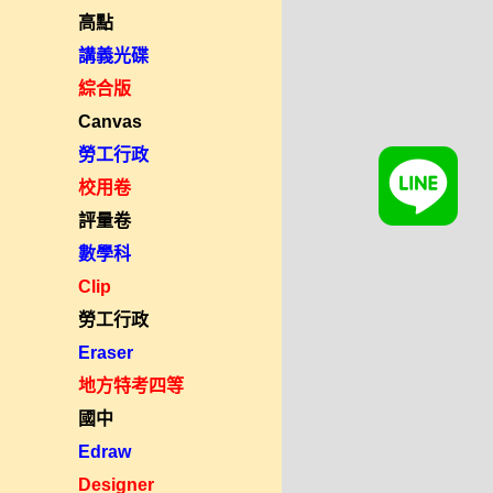
高點
講義光碟
綜合版
Canvas
勞工行政
校用卷
評量卷
數學科
Clip
勞工行政
Eraser
地方特考四等
國中
Edraw
Designer