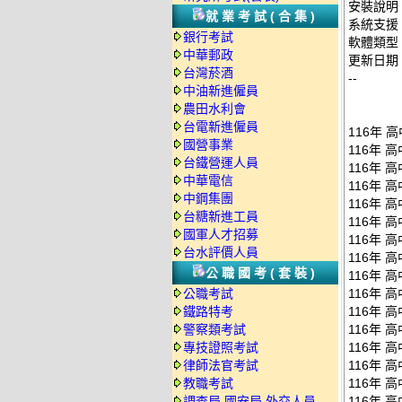
安裝說明
就業考試(合集)
系統支援：
銀行考試
軟體類型
中華郵政
更新日期：2
台灣菸酒
--
中油新進僱員
農田水利會
台電新進僱員
116年 
國營事業
116年 
台鐵營運人員
116年 
中華電信
116年 
中鋼集團
116年 
台糖新進工員
116年 
國軍人才招募
116年 
台水評價人員
116年 
公職國考(套裝)
116年 
公職考試
116年 
鐵路特考
116年 
警察類考試
116年 
專技證照考試
116年 
律師法官考試
116年 
教職考試
116年 
調查局.國安局.外交人員
116年 