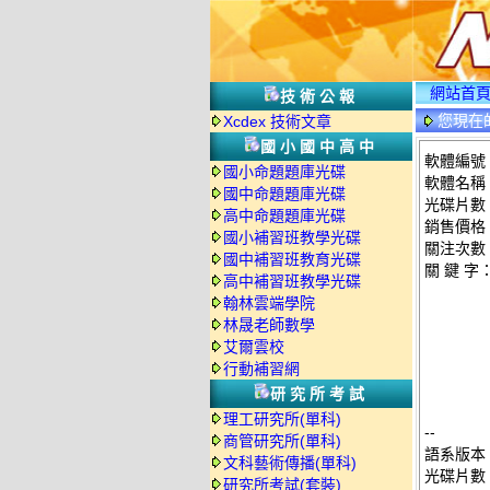
網站首
技術公報
您現在
Xcdex 技術文章
國小國中高中
軟體編號：
國小命題題庫光碟
軟體名稱：
國中命題題庫光碟
光碟片數
高中命題題庫光碟
銷售價格：
國小補習班教學光碟
關注次數
國中補習班教育光碟
關 鍵 字
高中補習班教學光碟
翰林雲端學院
林晟老師數學
艾爾雲校
行動補習網
研究所考試
理工研究所(單科)
--
商管研究所(單科)
語系版本
文科藝術傳播(單科)
光碟片數
研究所考試(套裝)