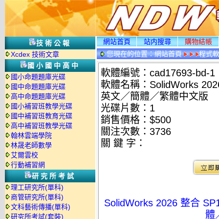
網站首頁
站内搜尋
購物結帳
技術公報
您現在的位置：
網站首頁
程式
Xcdex 技術文章
國小國中高中
軟體編號：cad17693-bd-1
國小命題題庫光碟
軟體名稱：SolidWorks 2
國中命題題庫光碟
英文／簡體／繁體中文版
高中命題題庫光碟
國小補習班教學光碟
光碟片數：1
國中補習班教育光碟
銷售價格：$500
高中補習班教學光碟
關注次數：
3736
翰林雲端學院
關 鍵 字：
林晟老師數學
艾爾雲校
行動補習網
研究所考試
理工研究所(單科)
商管研究所(單科)
SolidWorks 2026 整
文科藝術傳播(單科)
體
研究所考試(套裝)