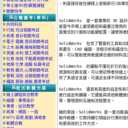
，則直接存放在硬碟上安裝即可(如果你
學士後中/西/獸醫課程
關務特考
公職國考(單科)
SolidWorks  是一套專業的 3D
共同科目
是當今市場上最受歡迎和最廣泛使用的 3D 
行政.司法相關考試
直覺式的介面和功能鍵配置，讓使用者輕
商業.會計相關考試
電子.電機.資訊相關考試
SolidWorks  包含了豐富的工具
土木.結構.機械相關考試
表產生、CAD 繪圖、流程分析和最佳
測量.水利.環工相關考試
庫，可以幫助使用者選擇合適的材料及其
社會.地政.不動產相關考試
物理.化學.插醫.私醫考試
SolidWorks  的優點不僅在於它
教育.觀光.心理相關考試
資源和社群支援，可以使初學者快速上
警察,消防,法類相關考試
供了多語言支援，可滿足全球不同地區和
鐵路.郵政.運輸.農業考試
程式軟體光碟
SolidWorks  還具有高度的自定
線上課程綜合教學
進行設定和擴展。它還能與其他軟體進行整合，如
繪圖、專業設計
等，實現資料互通和流程整合。 

專業、幼兒教學
商業、網路、一般
總的來說，SolidWorks 是一套功
MTV,音樂,歌劇,演唱會
製作軟體。它將持續引領設計行業的發
軟體合輯
和更高效的工作方式。 
