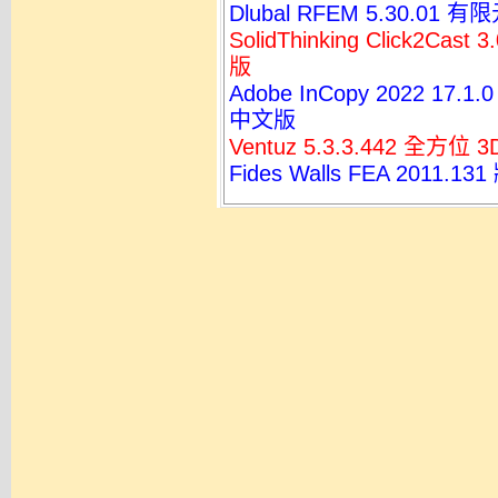
Dlubal RFEM 5.30.01
SolidThinking Click2
版
Adobe InCopy 2022 
中文版
Ventuz 5.3.3.442 全方
Fides Walls FEA 2011