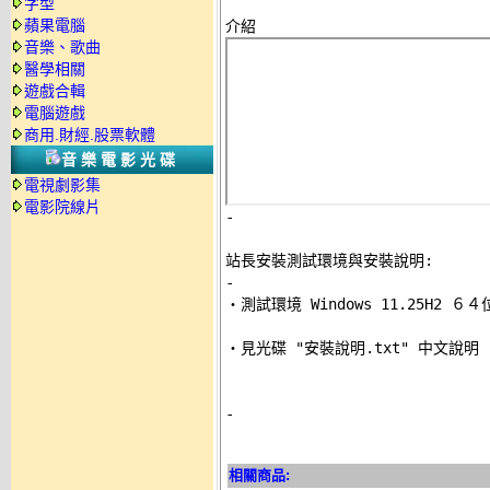
字型
蘋果電腦
音樂、歌曲
醫學相關
遊戲合輯
電腦遊戲
商用.財經.股票軟體
音樂電影光碟
電視劇影集
電影院線片
-
站長安裝測試環境與安裝說明:
-

‧測試環境 Windows 11.25H2 
‧見光碟 "安裝說明.txt" 中文說明 

-
相關商品: