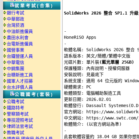
就業考試(合集)
銀行考試
SolidWorks 2026 整合 SP1
中華郵政
台灣菸酒
-
中油新進僱員
農田水利會
-
台電新進僱員

軟體名稱: SolidWorks 2026 整合 S
國營事業
語系版本: 英文/簡體/繁體中文版 

台鐵營運人員
光碟片數: 單片裝
(藍光單層 25GB)
中華電信
保護種類: 內有說明、授權伺服器 

中鋼集團
安裝說明: 
見最底下
台糖新進工員
系統支援: 適用 64 位元版的 Windows 
國軍人才招募
硬體需求: PC 

台水評價人員
軟體類型: 電腦輔助製造工具 

公職國考(套裝)
更新日期: 2026.02.01 

公職考試
軟體發行: Dassault Systemes(O.D)
鐵路特考
官方網站: https://www.solidworks
警察類考試
中文網站: https://www.swtc.com/zh
專技證照考試
律師法官考試
-
教職考試

此套軟體容量約 18.04 GB 如
調查局.國安局.外交人員