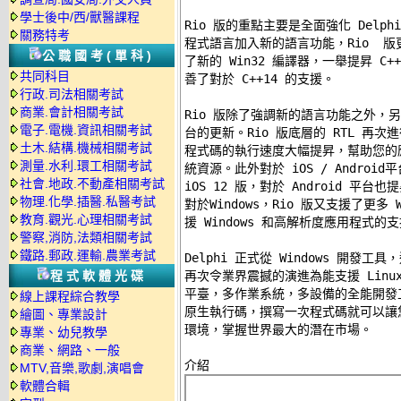
學士後中/西/獸醫課程
Rio 版的重點主要是全面強化 Delphi
關務特考
程式語言加入新的語言功能，Rio  版
公職國考(單科)
了新的 Win32 編譯器，一舉提昇 C++ 
共同科目
善了對於 C++14 的支援。 

行政.司法相關考試
商業.會計相關考試
Rio 版除了強調新的語言功能之外，另一個
電子.電機.資訊相關考試
台的更新。Rio 版底層的 RTL 再次
土木.結構.機械相關考試
程式碼的執行速度大幅提昇，幫助您的
測量.水利.環工相關考試
統資源。此外對於 iOS / Androi
社會.地政.不動產相關考試
iOS 12 版，對於 Android 平台也
物理.化學.插醫.私醫考試
對於Windows，Rio 版又支援了更多 
教育.觀光.心理相關考試
援 Windows 和高解析度應用程式的支
警察,消防,法類相關考試
鐵路.郵政.運輸.農業考試
Delphi 正式從 Windows 開發
程式軟體光碟
再次令業界震撼的演進為能支援 Linu
平臺，多作業系統，多設備的全能開發工具
線上課程綜合教學
原生執行碼，撰寫一次程式碼就可以讓
繪圖、專業設計
環境，掌握世界最大的潛在市場。 

專業、幼兒教學
商業、網路、一般
MTV,音樂,歌劇,演唱會
軟體合輯