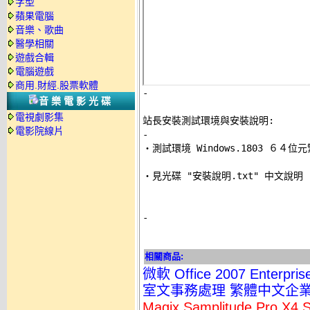
字型
蘋果電腦
音樂、歌曲
醫學相關
遊戲合輯
電腦遊戲
商用.財經.股票軟體
-
音樂電影光碟
電視劇影集
站長安裝測試環境與安裝說明:
電影院線片
-

‧測試環境 Windows.1803 ６４位
‧見光碟 "安裝說明.txt" 中文說明 

-
相關商品:
微軟 Office 2007 Enterp
室文事務處理 繁體中文企
Magix Samplitude Pro 