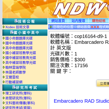
網站首頁
站内搜尋
購物結帳
技術公報
您現在的位置：
網站首頁
程式
Xcdex 技術文章
國小國中高中
軟體編號：cop16164-d9-1
國小命題題庫光碟
軟體名稱：Embarcadero RAD 
國中命題題庫光碟
計 英文版
高中命題題庫光碟
國小補習班教學光碟
光碟片數：1
國中補習班教育光碟
銷售價格：$300
高中補習班教學光碟
關注次數：
17156
翰林雲端學院
關 鍵 字：
林晟老師數學
艾爾雲校
行動補習網
研究所考試
理工研究所(單科)
商管研究所(單科)
Embarcadero RAD Stud
文科藝術傳播(單科)
研究所考試(套裝)