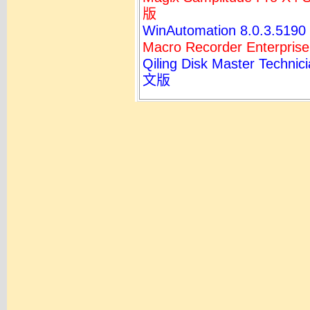
版
WinAutomation 8.0.3.
Macro Recorder Enterp
Qiling Disk Master T
文版