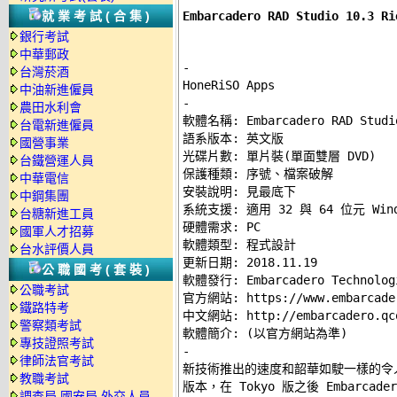
Embarcadero RAD Studio 10.3
就業考試(合集)
銀行考試
中華郵政
-
台灣菸酒
中油新進僱員
-
農田水利會

軟體名稱: Embarcadero RAD Studio
台電新進僱員
語系版本: 英文版 

國營事業
光碟片數: 單片裝(單面雙層 DVD) 

台鐵營運人員
保護種類: 序號、檔案破解 

中華電信
安裝說明: 
見最底下
中鋼集團
系統支援: 適用 32 與 64 位元 Windo
台糖新進工員
硬體需求: PC 

國軍人才招募
軟體類型: 程式設計 

台水評價人員
更新日期: 2018.11.19 

公職國考(套裝)
軟體發行: Embarcadero Technologi
公職考試
官方網站: 
https://www.embarcade
鐵路特考
中文網站: 
http://embarcadero.qc
警察類考試
專技證照考試
-
律師法官考試

新技術推出的速度和韶華如駛一樣的令人驚嘆
教職考試
版本，在 Tokyo 版之後 Embarcad
調查局.國安局.外交人員