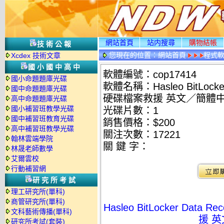
網站首頁
站内搜尋
購物結帳
技術公報
您現在的位置：
網站首頁
程式
Xcdex 技術文章
國小國中高中
軟體編號：cop17414
國小命題題庫光碟
軟體名稱：Hasleo BitLocker 
國中命題題庫光碟
硬碟檔案救援 英文／簡體
高中命題題庫光碟
國小補習班教學光碟
光碟片數：1
國中補習班教育光碟
銷售價格：$200
高中補習班教學光碟
關注次數：
17221
翰林雲端學院
關 鍵 字：
林晟老師數學
艾爾雲校
行動補習網
研究所考試
理工研究所(單科)
商管研究所(單科)
Hasleo BitLocker Data 
文科藝術傳播(單科)
援 
研究所考試(套裝)