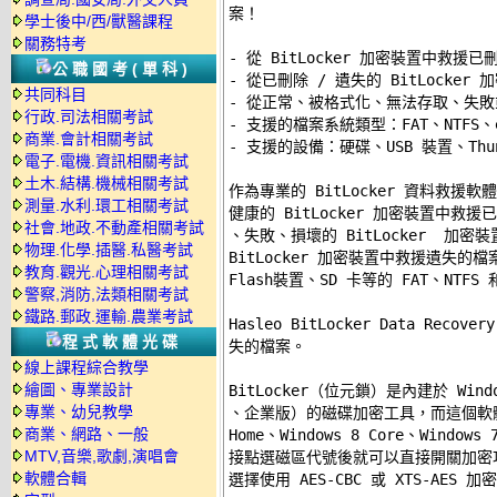
案！ 

學士後中/西/獸醫課程
關務特考
- 從 BitLocker 加密裝置中救援已
公職國考(單科)
- 從已刪除 / 遺失的 BitLocker
共同科目
- 從正常、被格式化、無法存取、失敗或損
行政.司法相關考試
- 支援的檔案系統類型：FAT、NTFS、ex
商業.會計相關考試
- 支援的設備：硬碟、USB 裝置、Thund
電子.電機.資訊相關考試
土木.結構.機械相關考試
作為專業的 BitLocker 資料救援軟體，
測量.水利.環工相關考試
健康的 BitLocker 加密裝置中救
社會.地政.不動產相關考試
、失敗、損壞的 BitLocker  加密
物理.化學.插醫.私醫考試
BitLocker 加密裝置中救援遺失的
教育.觀光.心理相關考試
Flash裝置、SD 卡等的 FAT、NTFS
警察,消防,法類相關考試
鐵路.郵政.運輸.農業考試
Hasleo BitLocker Data Reco
程式軟體光碟
失的檔案。 

線上課程綜合教學
繪圖、專業設計
BitLocker（位元鎖）是內建於 Win
專業、幼兒教學
、企業版）的磁碟加密工具，而這個軟體可以幫
商業、網路、一般
Home、Windows 8 Core、Windo
MTV,音樂,歌劇,演唱會
接點選磁區代號後就可以直接開關加密功能（T
軟體合輯