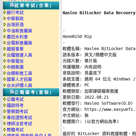
就業考試(合集)
銀行考試
Hasleo BitLocker Data Rec
中華郵政
台灣菸酒
-
中油新進僱員
農田水利會
-
台電新進僱員

軟體名稱: Hasleo BitLocker Data 
國營事業
語系版本: 英文/簡體中文版 

台鐵營運人員
光碟片數: 單片裝 

中華電信
保護種類: 內有說明 

中鋼集團
安裝說明: 
見最底下
台糖新進工員
系統支援: 適用 64 位元 Windows /200
國軍人才招募
硬體需求: PC 

台水評價人員
軟體類型: 加密硬碟檔案救援 

公職國考(套裝)
更新日期: 2022.08.21 

公職考試
軟體發行: Hasleo Software(O.D) 

鐵路特考
官方網站: 
https://www.easyuefi.
警察類考試
中文網站: 
無
專技證照考試
律師法官考試
-
教職考試

最好的 BitLocker 資料救援軟體，
調查局.國安局.外交人員