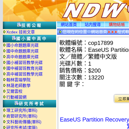
網站首頁
站内搜尋
購物結帳
技術公報
您現在的位置：
網站首頁
程式
Xcdex 技術文章
國小國中高中
軟體編號：cop17899
國小命題題庫光碟
軟體名稱：EaseUS Partiti
國中命題題庫光碟
文／簡體／繁體中文版
高中命題題庫光碟
國小補習班教學光碟
光碟片數：1
國中補習班教育光碟
銷售價格：$200
高中補習班教學光碟
關注次數：
13220
翰林雲端學院
關 鍵 字：
林晟老師數學
艾爾雲校
行動補習網
研究所考試
理工研究所(單科)
商管研究所(單科)
EaseUS Partition Re
文科藝術傳播(單科)
研究所考試(套裝)