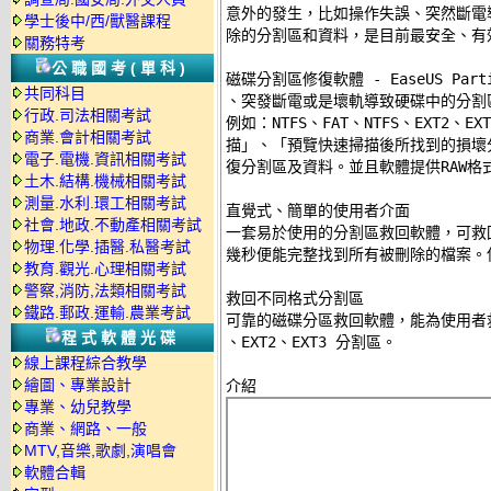
意外的發生，比如操作失誤、突然斷電
學士後中/西/獸醫課程
除的分割區和資料，是目前最安全、有效
關務特考
公職國考(單科)
磁碟分割區修復軟體 - EaseUS Part
共同科目
、突發斷電或是壞軌導致硬碟中的分割
行政.司法相關考試
例如：NTFS、FAT、NTFS、EXT2
商業.會計相關考試
描」、「預覽快速掃描後所找到的損壞
電子.電機.資訊相關考試
復分割區及資料。並且軟體提供RAW格
土木.結構.機械相關考試
測量.水利.環工相關考試
直覺式、簡單的使用者介面 

社會.地政.不動產相關考試
一套易於使用的分割區救回軟體，可救
物理.化學.插醫.私醫考試
幾秒便能完整找到所有被刪除的檔案。使
教育.觀光.心理相關考試
警察,消防,法類相關考試
救回不同格式分割區 

鐵路.郵政.運輸.農業考試
可靠的磁碟分區救回軟體，能為使用者救回 W
程式軟體光碟
、EXT2、EXT3 分割區。 

線上課程綜合教學
繪圖、專業設計
專業、幼兒教學
商業、網路、一般
MTV,音樂,歌劇,演唱會
軟體合輯