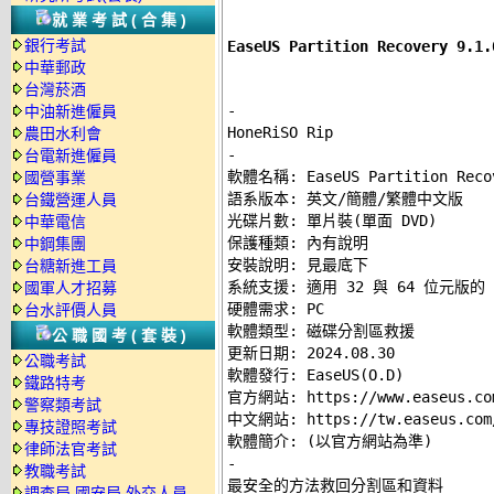
就業考試(合集)
銀行考試
EaseUS Partition Recover
中華郵政
台灣菸酒
-
中油新進僱員
農田水利會
-
台電新進僱員

軟體名稱: EaseUS Partition Recov
國營事業
語系版本: 英文/簡體/繁體中文版 

台鐵營運人員
光碟片數: 單片裝(單面 DVD) 

中華電信
保護種類: 內有說明 

中鋼集團
安裝說明: 
見最底下
台糖新進工員
系統支援: 適用 32 與 64 位元版的 Windo
國軍人才招募
硬體需求: PC 

台水評價人員
軟體類型: 磁碟分割區救援 

公職國考(套裝)
更新日期: 2024.08.30 

公職考試
軟體發行: EaseUS(O.D) 

鐵路特考
官方網站: 
https://www.easeus.co
警察類考試
中文網站: 
https://tw.easeus.com
專技證照考試
律師法官考試
-
教職考試

最安全的方法救回分割區和資料 

調查局.國安局.外交人員