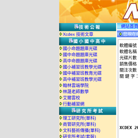
網站首
技術公報
您現在
Xcdex 技術文章
國小國中高中
軟體編號：d
國小命題題庫光碟
軟體名稱：
國中命題題庫光碟
光碟片數
高中命題題庫光碟
銷售價格：
國小補習班教學光碟
關注次數
國中補習班教育光碟
關 鍵 字
高中補習班教學光碟
翰林雲端學院
林晟老師數學
艾爾雲校
行動補習網
研究所考試
理工研究所(單科)
商管研究所(單科)
XCDEX
文科藝術傳播(單科)
研究所考試(套裝)