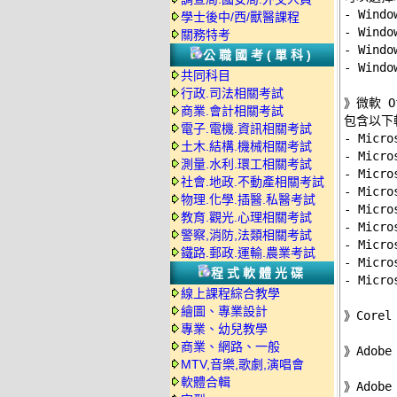
- Windo
學士後中/西/獸醫課程
- Wind
關務特考
- Wind
公職國考(單科)
- Wind
共同科目
行政.司法相關考試
》
微軟 O
商業.會計相關考試
包含以下軟
電子.電機.資訊相關考試
- Micro
土木.結構.機械相關考試
- Micr
測量.水利.環工相關考試
- Micr
社會.地政.不動產相關考試
- Micro
物理.化學.插醫.私醫考試
- Micro
教育.觀光.心理相關考試
- Micr
警察,消防,法類相關考試
- Micr
鐵路.郵政.運輸.農業考試
- Micr
程式軟體光碟
- Micr
線上課程綜合教學
繪圖、專業設計
》
Core
專業、幼兒教學
商業、網路、一般
》
Adob
MTV,音樂,歌劇,演唱會
軟體合輯
》
Adob