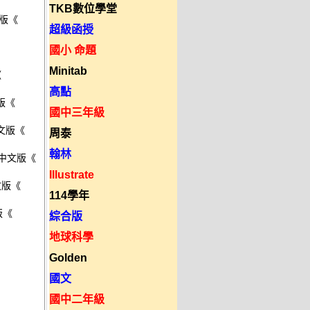
TKB數位學堂
文版
《 

超級函授
國小 命題
Minitab
 

高點
版
《 

國中三年級
中文版
《 

周泰
翰林
體中文版
《 

Illustrate
文版
《 

114學年
版
《
綜合版
地球科學
Golden
國文
國中二年級