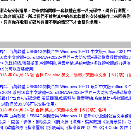
碟皆有安裝選單，勿來信詢問哪一套軟體在哪一片光碟中，請自行瀏覽、 
。此為合輯光碟，所以我們不針對其中的某套軟體的安裝或操作上來回答你 
題，只有你在收到光碟片有讀不到的情況下才會幫你處理。
20周年 百萬軟體 USB64G開機合集 Windows 10+11 中文版+office 2021 
列16套中文軟體+CorelDRAW+2022+世界三大防火牆+磁碟檔案救援軟體1
+,光碟燒錄,螢幕擷圖,軟體移除,檔案壓縮,系統輔助+多媒體軟體威力導演 U
9.9％可以安裝使用)
 2018 年 04 月 26 號 合輯 For Mac 英文／簡體／繁體中文版【５片裝】
稱
20周年 百萬軟體 USB64G開機合集 Windows 10+11 最新中文版+office 3 
be 2024 系列16套中文軟體+CorelDRAW+2023+世界三大防火牆+磁碟
系統最佳化2套+,光碟燒錄,螢幕擷圖,軟體移除,檔案壓縮,系統輔助+多媒體
64G版(保證99.9％可以安裝使用)
 2018 年 04 月 24 號 合輯 英文／繁體中文版【６片裝】名稱
 22周年 百萬軟體 USB64G開機合集 Windows 11 最新中文版辦公室文事
設計、開發、影像、排版設計《防火牆《磁碟、檔案救援《系統最佳化《
圖《軟體移除《檔案壓縮《系統輔助《檔案管理《巨集《QR Code 製作