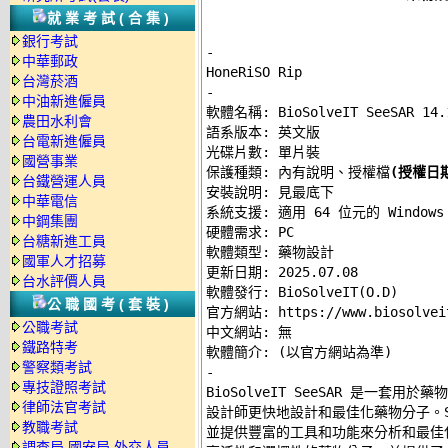
就業考試(合集)
銀行考試
-
中華郵政
台灣菸酒
-
中油新進僱員

軟體名稱: BioSolveIT SeeSAR 14.1
農田水利會
語系版本: 英文版 

台電新進僱員
光碟片數: 單片裝 

國營事業
保護種類: 內有說明、授權檔
(授權日期
台鐵營運人員
安裝說明: 
見最底下
中華電信
系統支援: 適用 64 位元的 Windows 
中鋼集團
硬體需求: PC 

台糖新進工員
軟體類型: 藥物設計 

國軍人才招募
更新日期: 2025.07.08 

台水評價人員
軟體發行: BioSolveIT(O.D) 

公職國考(套裝)
官方網站: 
https://www.biosolvei
公職考試
中文網站: 無 

鐵路特考
警察類考試
-
專技證照考試

BioSolveIT SeeSAR 是一
律師法官考試
設計師更快地設計和最佳化藥物分子。Se
教職考試
並提供豐富的工具和功能來分析和最佳
調查局.國安局.外交人員