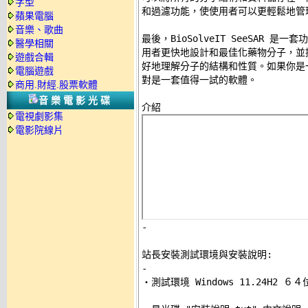
字型
和過濾功能，使使用者可以更輕鬆地管理
蘋果電腦
音樂、歌曲
最後，BioSolveIT SeeSAR 
醫學相關
用者更快地設計和最佳化藥物分子，並
遊戲合輯
好地理解分子的結構和性質。如果你是一位
電腦遊戲
對是一套值得一試的軟體。 

商用.財經.股票軟體
音樂電影光碟
電視劇影集
電影院線片
-
站長安裝測試環境與安裝說明:
-

‧測試環境 Windows 11.24H2 