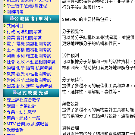
高活性和選擇性的藥物分子，並提供了
學士後中/西/獸醫課程
行分子設計和最佳化。 

關務特考
公職國考(單科)
SeeSAR 的主要特點包括： 

共同科目
分子視覺化 

行政.司法相關考試
可以將分子結構以3D形式呈現，並提供
商業.會計相關考試
更好地理解分子的結構和性質。 

電子.電機.資訊相關考試
土木.結構.機械相關考試
活性預測 

測量.水利.環工相關考試
可以根據分子結構和已知的活性資料，
社會.地政.不動產相關考試
標和圖表，幫助使用者更好地理解分子的
物理.化學.插醫.私醫考試
教育.觀光.心理相關考試
分子最佳化 

警察,消防,法類相關考試
提供了多種不同的最佳化工具和算法，
鐵路.郵政.運輸.農業考試
性、選擇性、溶解度、毒性等。 

程式軟體光碟
線上課程綜合教學
藥物設計 

繪圖、專業設計
提供了多種不同的藥物設計工具和功能
專業、幼兒教學
性的藥物分子，包括碎片設計、連接器設
商業、網路、一般
MTV,音樂,歌劇,演唱會
資料管理 

軟體合輯
可以將所有的分子結構和資料儲存在一