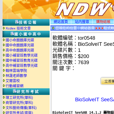
網站首頁
站内搜尋
購物結帳
技術公報
您現在的位置：
網站首頁
程式
Xcdex 技術文章
國小國中高中
軟體編號：tor0548
國小命題題庫光碟
軟體名稱：BioSolveIT Se
國中命題題庫光碟
光碟片數：1
高中命題題庫光碟
國小補習班教學光碟
銷售價格：$200
國中補習班教育光碟
關注次數：
7639
高中補習班教學光碟
關 鍵 字：
翰林雲端學院
林晟老師數學
艾爾雲校
行動補習網
研究所考試
理工研究所(單科)
BioSolveIT S
商管研究所(單科)
文科藝術傳播(單科)
BioSolveIT SeeSAR 14.1.2 藥
研究所考試(套裝)