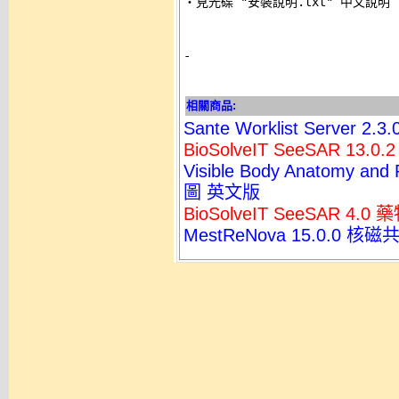
‧見光碟 "安裝說明.txt" 中文說明 

-
相關商品:
Sante Worklist Serv
BioSolveIT SeeSAR 
Visible Body Anatomy a
圖 英文版
BioSolveIT SeeSAR 4.
MestReNova 15.0.0