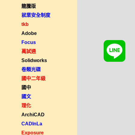
龍騰版
就業安全制度
tkb
Adobe
Focus
萬試通
Solidworks
卷類光碟
國中二年級
國中
國文
理化
ArchiCAD
CADInLa
Exposure