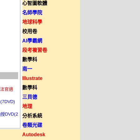
心智圖軟體
名師學院
地球科學
校用卷
AI學霸網
段考複習卷
數學科
南一
Illustrate
數學科
司法官適
三貝德
7DVD)
地理
授DVD(2
分析系統
卷類光碟
Autodesk