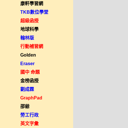
康軒學習網
TKB數位學堂
超級函授
地球科學
翰林版
行動補習網
Golden
Eraser
國中 命題
金榜函授
劉成霖
GraphPad
邵爺
勞工行政
英文字彙