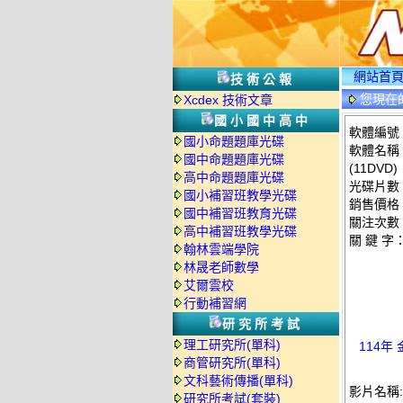
網站首
技術公報
您現在
Xcdex 技術文章
情
國小國中高中
軟體編號：C
國小命題題庫光碟
軟體名稱：
國中命題題庫光碟
(11DVD)
高中命題題庫光碟
光碟片數
國小補習班教學光碟
銷售價格：
國中補習班教育光碟
關注次數
高中補習班教學光碟
關 鍵 字
翰林雲端學院
林晟老師數學
艾爾雲校
行動補習網
研究所考試
理工研究所(單科)
114年
商管研究所(單科)
文科藝術傳播(單科)
影片名稱:
研究所考試(套裝)