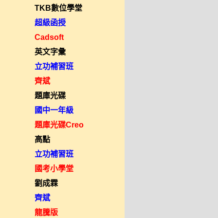
TKB數位學堂
超級函授
Cadsoft
英文字彙
立功補習班
齊斌
題庫光碟
國中一年級
題庫光碟Creo
高點
立功補習班
國考小學堂
劉成霖
齊斌
龍騰版