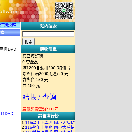
訂購説明
站內搜索
碟詳
函授DVD
購物清單
您已經訂購：
0
套產品
滿1200自動扣200 (特價片
除外) (滿2000免運)
-0 元
含郵資
150
元
共
150
元
結帳 / 查詢
最低消費需滿500元
1DVD)
銷售排行榜
1
115學年上學期 國小大補帖
2
115學年上學期 國小大補帖
南一版 國語+數學+社會+生活