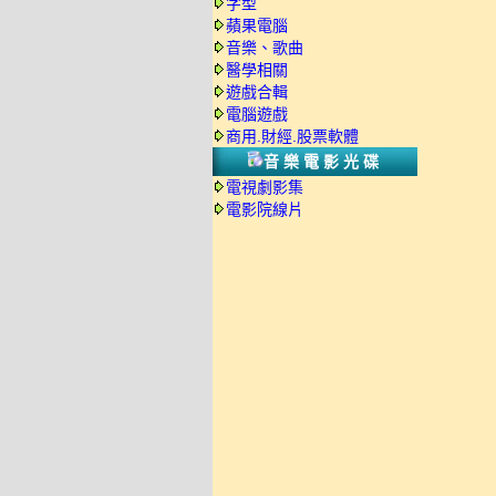
字型
蘋果電腦
音樂、歌曲
醫學相關
遊戲合輯
電腦遊戲
商用.財經.股票軟體
音樂電影光碟
電視劇影集
電影院線片