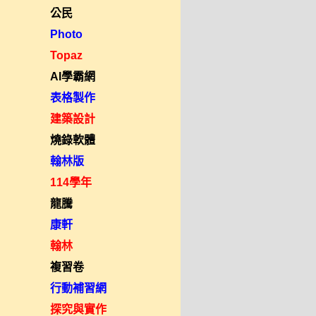
公民
Photo
Topaz
AI學霸網
表格製作
建築設計
燒錄軟體
翰林版
114學年
龍騰
康軒
翰林
複習卷
行動補習網
探究與實作