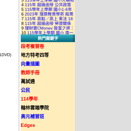
3
115學年上學期 國小大補帖
康軒版 國語+數學+社會+生活
+自然 1-6年級 教學光碟DVD
4
115年 超級函授 公共政策
翰林版 國語+數學+社會+生活
+自然 1-6年級 教學光碟DVD
版(3DVD)
5
115學年上學期 國小1-6年
22堂課+總複習 張楚老師 含
+自然 1-6年級 教學光碟DVD
版(3DVD)
6
2023年 理周教育學苑 股票
級 習作解答(含康軒.南一.翰林
PDF講義 函授DVD(9DVD)
版(3DVD)
7
115年 高點／高上 憲法 18
當沖煉金術 主講：朱家泓 國
全版本.全科目)合輯版 DVD版
8
115年 超級函授 勞資關係
堂課 宗台大老師 含PDF講義
語發音 DVD版
9
理財寶CMoney 致富之道：
概要 11堂課+總複習 陸川老
函授DVD(8DVD)【適用於律
10
115學年上學期 國小 南一
上班族飆股攻略班 主講：朱
師 含PDF講義 函授
師司法考試】
熱門關鍵字
版 教師手冊(全年級、全領域)
家泓+林穎 國語發音 DVD版
DVD(5DVD)
教學光碟DVD版
段考複習卷
DVD)
地方特考四等
向量插圖
教師手冊
萬試通
公民
114學年
翰林雲端學院
高元補習班
Edges