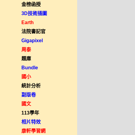
金榜函授
3D技術插圖
Earth
法院書記官
Gigapixel
周泰
題庫
Bundle
國小
統計分析
副版卷
國文
113學年
相片特效
康軒學習網