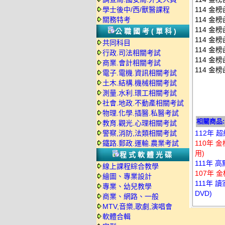
學士後中/西/獸醫課程
114 金
關務特考
114 金
114 金
公職國考(單科)
114 金
共同科目
114 金
行政.司法相關考試
114 金
商業.會計相關考試
114 金
電子.電機.資訊相關考試
土木.結構.機械相關考試
測量.水利.環工相關考試
社會.地政.不動產相關考試
物理.化學.插醫.私醫考試
相關商品:
教育.觀光.心理相關考試
警察,消防,法類相關考試
112年 
鐵路.郵政.運輸.農業考試
110年 
用)
程式軟體光碟
111年 
線上課程綜合教學
107年 
繪圖、專業設計
111年 
專業、幼兒教學
DVD)
商業、網路、一般
MTV,音樂,歌劇,演唱會
軟體合輯