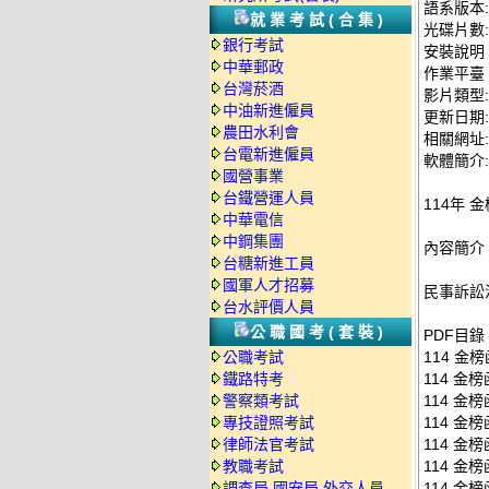
語系版本
就業考試(合集)
光碟片數:
銀行考試
安裝說明
中華郵政
作業平臺：
台灣菸酒
影片類型
中油新進僱員
更新日期: 2
農田水利會
相關網址: ht
台電新進僱員
軟體簡介:
國營事業
台鐵營運人員
114年 
中華電信
中鋼集團
內容簡介
台糖新進工員
國軍人才招募
民事訴訟法
台水評價人員
公職國考(套裝)
PDF目錄
公職考試
114 金
鐵路特考
114 金
警察類考試
114 金
專技證照考試
114 金
律師法官考試
114 金
教職考試
114 金
調查局.國安局.外交人員
114 金