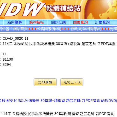
頁
站内搜尋
購物結帳
問題反應
回覆查詢
訂單查詢
的位置：
網站首頁
公職國考(單科)
行政.司法相關考試
光
DVD_0920-11
114年 金榜函授 民事訴訟法概要 30堂課+總複習 趙芸老師 含PDF講義 
：11
$1100
：
8294
：
 金榜函授 民事訴訟法概要 30堂課+總複習 趙芸老師 含PDF講義 函授DVD(1
 114年 金榜函授 民事訴訟法概要 30堂課+總複習 趙芸老師 含PDF講義