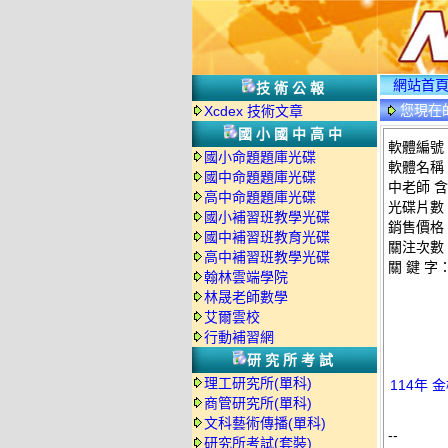
網站首
技術公報
您現在
Xcdex 技術文章
情
國小國中高中
軟體編號：
國小命題題庫光碟
軟體名稱：
國中命題題庫光碟
中老師 含
高中命題題庫光碟
光碟片數
國小補習班教學光碟
銷售價格：
國中補習班教育光碟
關注次數
高中補習班教學光碟
關 鍵 字
翰林雲端學院
林晟老師數學
艾爾雲校
行動補習網
研究所考試
理工研究所(單科)
114年 
商管研究所(單科)
文科藝術傳播(單科)
--
研究所考試(套裝)