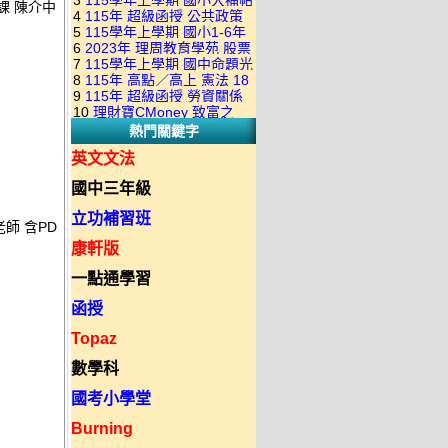
3
115學年上學期 國小大補帖
康軒版 國語+數學+社會+生活
堂課 陳介中
+自然 1-6年級 教學光碟DVD
4
115年 超級函授 公共政策
翰林版 國語+數學+社會+生活
+自然 1-6年級 教學光碟DVD
版(3DVD)
5
115學年上學期 國小1-6年
22堂課+總複習 張楚老師 含
+自然 1-6年級 教學光碟DVD
版(3DVD)
6
2023年 理周教育學苑 股票
級 習作解答(含康軒.南一.翰林
PDF講義 函授DVD(9DVD)
版(3DVD)
7
115學年上學期 國中命題光
當沖煉金術 主講：朱家泓 國
全版本.全科目)合輯版 DVD版
8
115年 高點／高上 憲法 18
碟 翰林版 英文科 1-3年級 題
語發音 DVD版
9
115年 超級函授 勞資關係
堂課 宗台大老師 含PDF講義
庫光碟
10
理財寶CMoney 致富之
概要 11堂課+總複習 陸川老
函授DVD(8DVD)【適用於律
熱門關鍵字
道：上班族飆股攻略班 主
師 含PDF講義 函授
師司法考試】
講：朱家泓+林穎 國語發音
DVD(5DVD)
英文文法
DVD版
國中三年級
立功補習班
老師 含PD
康軒版
一點通學習
函授
Topaz
數學科
國考小學堂
Burning