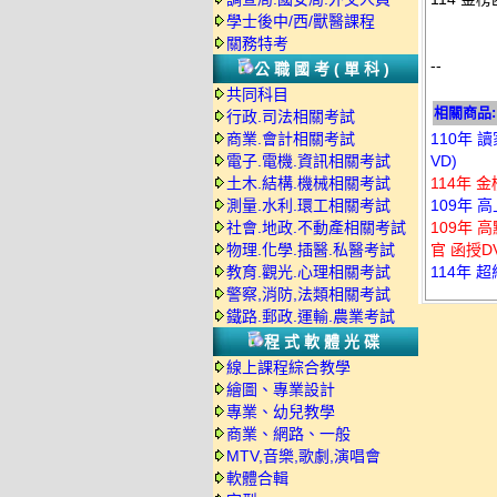
學士後中/西/獸醫課程
關務特考
--
公職國考(單科)
共同科目
相關商品:
行政.司法相關考試
商業.會計相關考試
110年 
電子.電機.資訊相關考試
VD)
土木.結構.機械相關考試
114年 
測量.水利.環工相關考試
109年 
社會.地政.不動產相關考試
109年 
物理.化學.插醫.私醫考試
官 函授DV
教育.觀光.心理相關考試
114年 
警察,消防,法類相關考試
鐵路.郵政.運輸.農業考試
程式軟體光碟
線上課程綜合教學
繪圖、專業設計
專業、幼兒教學
商業、網路、一般
MTV,音樂,歌劇,演唱會
軟體合輯