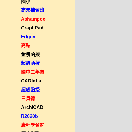
國小
高元補習班
Ashampoo
GraphPad
Edges
高點
金榜函授
超級函授
國中二年級
CADInLa
超級函授
三貝德
ArchiCAD
R2020b
康軒學習網