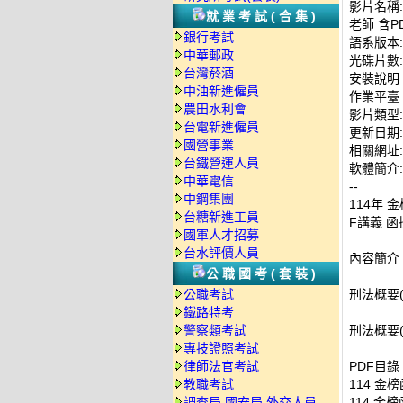
影片名稱:
就業考試(合集)
老師 含P
銀行考試
語系版本
中華郵政
光碟片數:
台灣菸酒
安裝說明
中油新進僱員
作業平臺：
農田水利會
影片類型
台電新進僱員
更新日期: 2
國營事業
相關網址: ht
台鐵營運人員
軟體簡介:
中華電信
--
中鋼集團
114年 
台糖新進工員
F講義 函授
國軍人才招募
台水評價人員
內容簡介
公職國考(套裝)
公職考試
刑法概要(
鐵路特考
警察類考試
刑法概要(
專技證照考試
律師法官考試
PDF目錄
教職考試
114 金
調查局.國安局.外交人員
114 金