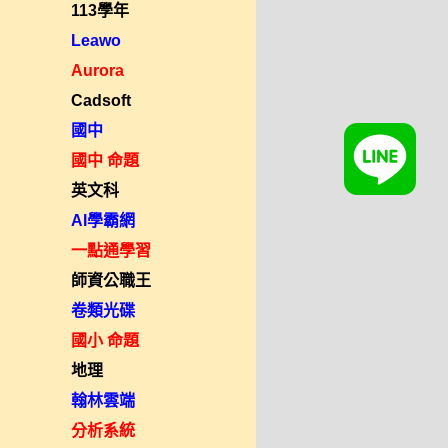
113學年
Leawo
Aurora
Cadsoft
國中
國中 命題
英文科
AI學霸網
一點通學習
師資公職王
卷類光碟
國小 命題
地理
翰林雲端
分析系統