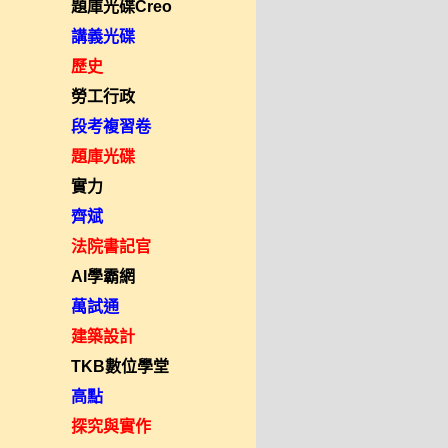
題庫光碟Creo
講義光碟
歷史
勞工行政
段考複習卷
題庫光碟
實力
齊斌
法院書記官
AI學霸網
萬試通
建築設計
TKB數位學堂
高點
探究與實作