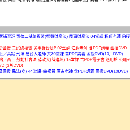
讀家補習班 司律二試總複習(智慧財產法) 民事財產法 04堂課 程穎老師 函授D
金榜函授 二試總複習 民事訴訟法B 02堂課 江鈞老師 含PDF講義 函授DVD
高上／高點 刑法 易台大老師 共30堂課 含PDF講義 函授DVD(10片DVD)
高點／高上 勞動社會法 薛政大(薛進坤) 15堂課 含PDF電子書 適用於 公職
D (3片DVD)
超級函授 民法(商) 44堂課+總複習 唐吉老師 含PDF講義 函授DVD(18DVD)