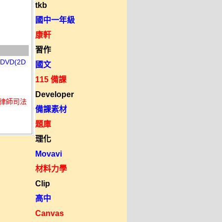
tkb
國中一年級
康軒
習作
VD(2D
國文
115 備課
Developer
+律師司法
備課素材
題庫
理化
Movavi
材料力學
Clip
高中
Canvas