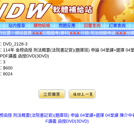
頁
站内搜尋
購物結帳
問題反應
回覆查詢
訂單查詢
的位置：
網站首頁
公職國考(單科)
行政.司法相關考試
光
DVD_2128-3
114年 金榜函授 刑法概要(法院書記官)(題庫班) 申論 04堂課+選擇 04
PDF講義 函授DVD(3DVD)
：3
$600
：
8024
：
金榜函授 刑法概要(法院書記官)(題庫班) 申論 04堂課+選擇 04堂課 陳介中
F講義 函授DVD(3DVD)