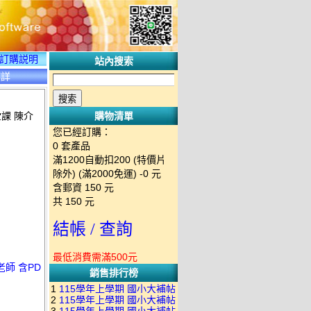
訂購説明
站內搜索
碟詳
堂課 陳介
購物清單
您已經訂購：
0
套產品
滿1200自動扣200 (特價片
除外) (滿2000免運)
-0 元
含郵資
150
元
共
150
元
結帳 / 查詢
最低消費需滿500元
老師 含PD
銷售排行榜
1
115學年上學期 國小大補帖
2
115學年上學期 國小大補帖
南一版 國語+數學+社會+生活