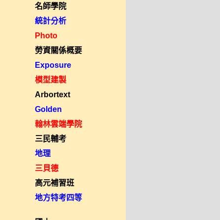
名師學院
統計分析
Photo
勞資關係概要
Exposure
模型建製
Arbortext
Golden
翰林雲端學院
三民輔考
地理
三貝德
高元補習班
地方特考四等