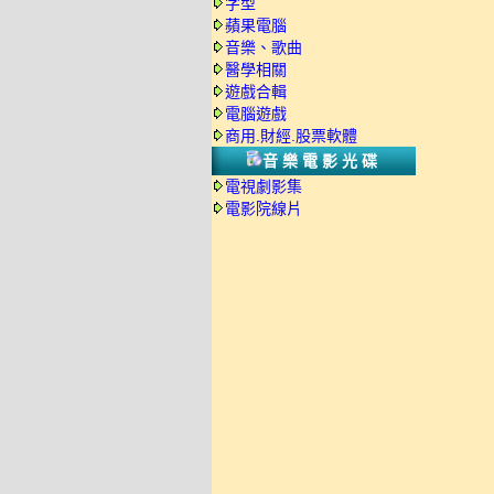
字型
蘋果電腦
音樂、歌曲
醫學相關
遊戲合輯
電腦遊戲
商用.財經.股票軟體
音樂電影光碟
電視劇影集
電影院線片