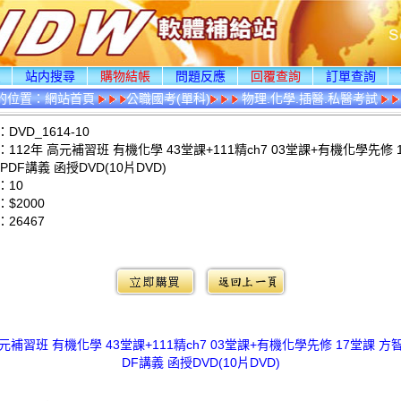
頁
站内搜尋
購物結帳
問題反應
回覆查詢
訂單查詢
的位置：
網站首頁
公職國考(單科)
物理.化學.插醫.私醫考試
VD_1614-10
112年 高元補習班 有機化學 43堂課+111精ch7 03堂課+有機化學先修 
PDF講義 函授DVD(10片DVD)
：10
$2000
：
26467
：
高元補習班 有機化學 43堂課+111精ch7 03堂課+有機化學先修 17堂課 方
DF講義 函授DVD(10片DVD)