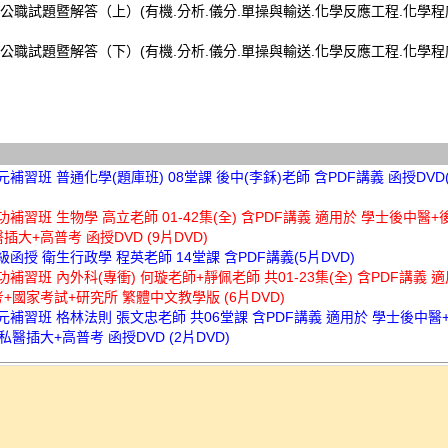
公職試題暨解答（上）(有機.分析.儀分.單操與輸送.化學反應工程.化學程序
公職試題暨解答（下）(有機.分析.儀分.單操與輸送.化學反應工程.化學程序
高元補習班 普通化學(題庫班) 08堂課 後中(李鉌)老師 含PDF講義 函授DVD(
立功補習班 生物學 高立老師 01-42集(全) 含PDF講義 適用於 學士後中醫
插大+高普考 函授DVD (9片DVD)
超級函授 衛生行政學 程英老師 14堂課 含PDF講義(5片DVD)
立功補習班 內外科(專衝) 何璇老師+靜佩老師 共01-23集(全) 含PDF講義 
+國家考試+研究所 繁體中文教學版 (6片DVD)
高元補習班 格林法則 張文忠老師 共06堂課 含PDF講義 適用於 學士後中醫
私醫插大+高普考 函授DVD (2片DVD)