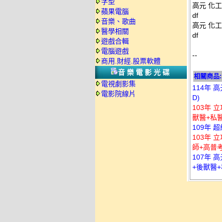
字型
高元 化工
蘋果電腦
df
音樂、歌曲
高元 化工
醫學相關
df
遊戲合輯
電腦遊戲
--
商用.財經.股票軟體
音樂電影光碟
相關商品:
電視劇影集
114年 
電影院線片
D)
103年 
獸醫+私醫
109年 
103年 
師+高普考
107年 
+後獸醫+