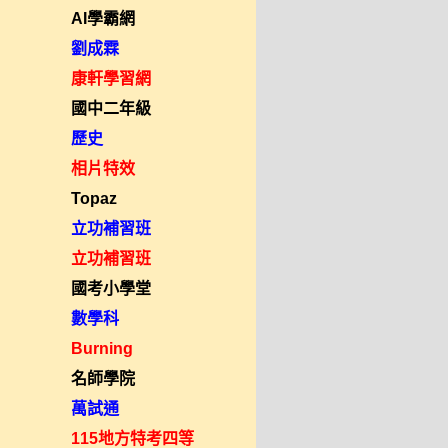
AI學霸網
劉成霖
康軒學習網
國中二年級
歷史
相片特效
Topaz
立功補習班
立功補習班
國考小學堂
數學科
Burning
名師學院
萬試通
115地方特考四等