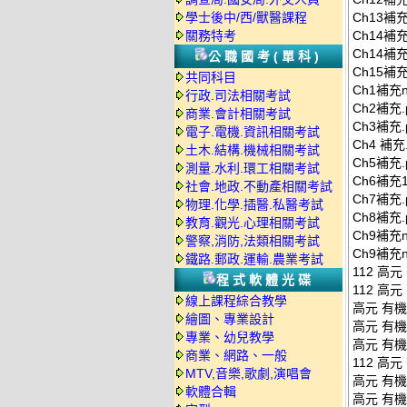
學士後中/西/獸醫課程
Ch13補
關務特考
Ch14補
Ch14補充
公職國考(單科)
Ch15補
共同科目
Ch1補充
行政.司法相關考試
Ch2補
商業.會計相關考試
Ch3補
電子.電機.資訊相關考試
Ch4 補
土木.結構.機械相關考試
Ch5補
測量.水利.環工相關考試
Ch6補充1
社會.地政.不動產相關考試
Ch7補
物理.化學.插醫.私醫考試
Ch8補
教育.觀光.心理相關考試
Ch9補充ne
警察,消防,法類相關考試
Ch9補充
鐵路.郵政.運輸.農業考試
112 高元
程式軟體光碟
112 高元
線上課程綜合教學
高元 有機
繪圖、專業設計
高元 有機
專業、幼兒教學
高元 有機
商業、網路、一般
112 高元
MTV,音樂,歌劇,演唱會
高元 有機
軟體合輯
高元 有機