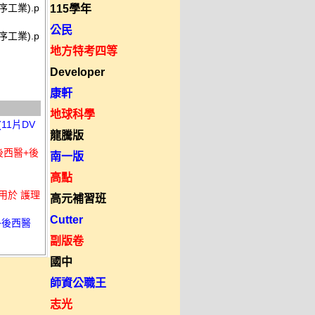
工業).p
115學年
公民
工業).p
地方特考四等
Developer
康軒
地球科學
11片DV
龍騰版
+後西醫+後
南一版
高點
適用於 護理
高元補習班
Cutter
+後西醫
副版卷
國中
師資公職王
志光