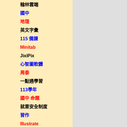
翰林雲端
國中
地理
英文字彙
115 備課
Minitab
JixiPix
心智圖軟體
周泰
一點通學習
113學年
國中 命題
就業安全制度
習作
Illustrate