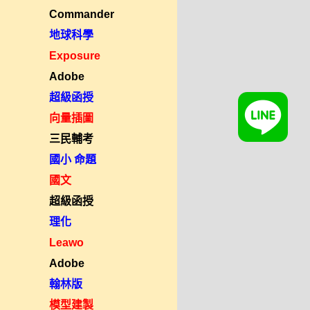
Commander
地球科學
Exposure
Adobe
超級函授
向量插圖
三民輔考
國小 命題
國文
超級函授
理化
Leawo
Adobe
翰林版
模型建製