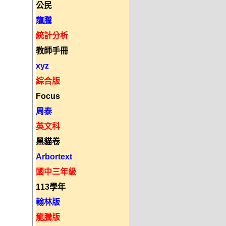
公民
龍騰
統計分析
教師手冊
xyz
綜合版
Focus
周泰
英文科
黑貓卷
Arbortext
國中三年級
113學年
翰林版
龍騰版