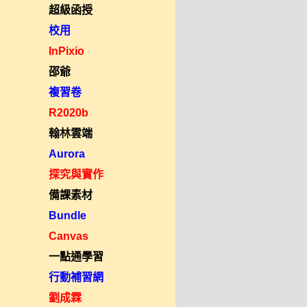
超級函授
校用
InPixio
邵爺
複習卷
R2020b
翰林雲端
Aurora
探究與實作
備課素材
Bundle
Canvas
一點通學習
行動補習網
劉成霖