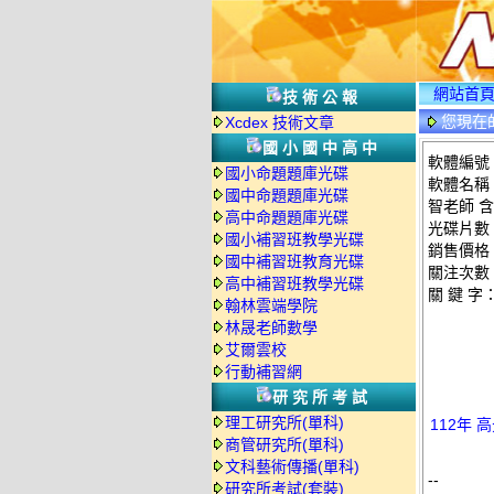
網站首
技術公報
您現在
Xcdex 技術文章
光碟詳情
國小國中高中
軟體編號：D
國小命題題庫光碟
軟體名稱：
國中命題題庫光碟
智老師 含
高中命題題庫光碟
光碟片數
國小補習班教學光碟
銷售價格：
國中補習班教育光碟
關注次數
高中補習班教學光碟
關 鍵 字
翰林雲端學院
林晟老師數學
艾爾雲校
行動補習網
研究所考試
理工研究所(單科)
112年 
商管研究所(單科)
文科藝術傳播(單科)
--
研究所考試(套裝)