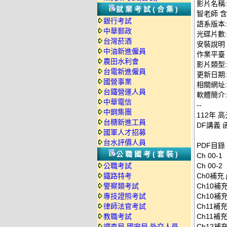
影片名稱:
就業考試(合集)
智老師 含
銀行考試
語系版本
中華郵政
光碟片數:
台灣菸酒
安裝說明
中油新進僱員
作業平臺：
農田水利會
影片類型
台電新進僱員
更新日期: 2
國營事業
相關網址: ht
台鐵營運人員
軟體簡介:
中華電信
--
中鋼集團
112年 
台糖新進工員
DF講義 函
國軍人才招募
台水評價人員
PDF目錄
公職國考(套裝)
Ch 00-
公職考試
Ch 00-
鐵路特考
Ch0補
警察類考試
Ch10補充n
專技證照考試
Ch10補
律師法官考試
Ch11補充n
教職考試
Ch11補充
調查局.國安局.外交人員
Ch12補