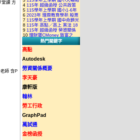
3
115學年上學期 國小大補帖
康軒版 國語+數學+社會+生活
7堂課 方
+自然 1-6年級 教學光碟DVD
4
115年 超級函授 公共政策
翰林版 國語+數學+社會+生活
+自然 1-6年級 教學光碟DVD
版(3DVD)
5
115學年上學期 國小1-6年
22堂課+總複習 張楚老師 含
+自然 1-6年級 教學光碟DVD
版(3DVD)
6
2023年 理周教育學苑 股票
級 習作解答(含康軒.南一.翰林
PDF講義 函授DVD(9DVD)
版(3DVD)
7
115學年上學期 國中命題光
當沖煉金術 主講：朱家泓 國
全版本.全科目)合輯版 DVD版
8
115年 高點／高上 憲法 18
碟 翰林版 英文科 1-3年級 題
語發音 DVD版
9
115年 超級函授 勞資關係
堂課 宗台大老師 含PDF講義
庫光碟
10
理財寶CMoney 致富之
概要 11堂課+總複習 陸川老
函授DVD(8DVD)【適用於律
熱門關鍵字
道：上班族飆股攻略班 主
師 含PDF講義 函授
師司法考試】
講：朱家泓+林穎 國語發音
DVD(5DVD)
高點
DVD版
Autodesk
勞資關係概要
智老師 含P
李天豪
康軒版
翰林
勞工行政
GraphPad
萬試通
金榜函授