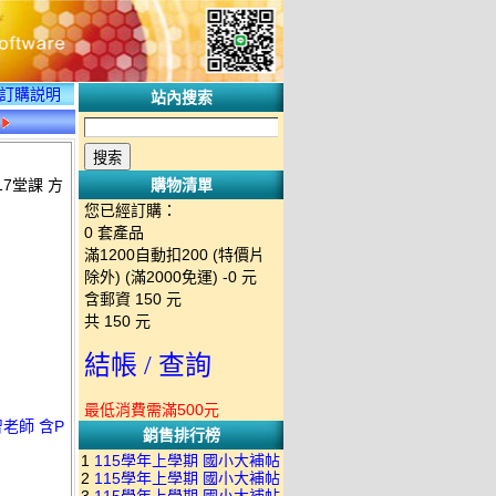
訂購説明
站內搜索
17堂課 方
購物清單
您已經訂購：
0
套產品
滿1200自動扣200 (特價片
除外) (滿2000免運)
-0 元
含郵資
150
元
共
150
元
結帳 / 查詢
最低消費需滿500元
智老師 含P
銷售排行榜
1
115學年上學期 國小大補帖
2
115學年上學期 國小大補帖
南一版 國語+數學+社會+生活