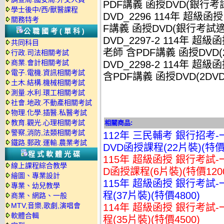
PDF講義 函授DVD(銀行考
學士後中/西/獸醫課程
DVD_2296 114年 超級函
關務特考
F講義 函授DVD(銀行考試適
公職國考(單科)
DVD_2297-2 114年 超
共同科目
老師 含PDF講義 函授DVD(
行政.司法相關考試
商業.會計相關考試
DVD_2298-2 114年 超
電子.電機.資訊相關考試
含PDF講義 函授DVD(2DV
土木.結構.機械相關考試
測量.水利.環工相關考試
社會.地政.不動產相關考試
物理.化學.插醫.私醫考試
教育.觀光.心理相關考試
相關商品:
警察,消防,法類相關考試
112年 三民輔考 銀行招考
鐵路.郵政.運輸.農業考試
DVD函授課程(22片裝)(特價3
程式軟體光碟
115年 超級函授 銀行考試-
線上課程綜合教學
D函授課程(6片裝)(特價120
繪圖、專業設計
115年 超級函授 銀行考試-
專業、幼兒教學
程(37片裝)(特價4800)
商業、網路、一般
MTV,音樂,歌劇,演唱會
114年 超級函授 銀行考試-
軟體合輯
程(35片裝)(特價4500)