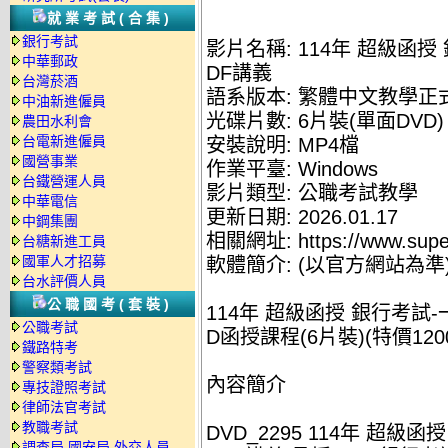
就業考試(合集)
銀行考試
影片名稱: 114年 超級函授
中華郵政
DF講義
台灣菸酒
語系版本: 繁體中文教學正
中油新進僱員
光碟片數: 6片裝(單面DVD)
農田水利會
台電新進僱員
安裝說明: MP4檔
國營事業
作業平臺: Windows
台鐵營運人員
影片類型: 公職考試教學
中華電信
更新日期: 2026.01.17
中鋼集團
相關網址: https://www.supe
台糖新進工員
國軍人才招募
軟體簡介: (以官方網站為準
台水評價人員
公職國考(套裝)
114年 超級函授 銀行考試-
公職考試
D函授課程(6片裝)(特價120
鐵路特考
警察類考試
內容簡介
專技證照考試
律師法官考試
教職考試
DVD_2295 114年 超級
調查局.國安局.外交人員