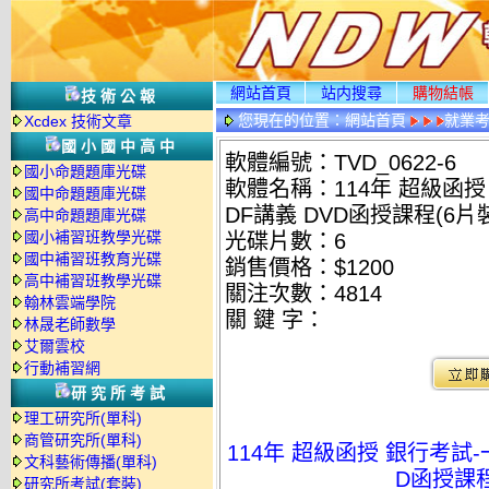
網站首頁
站内搜尋
購物結帳
技術公報
您現在的位置：
網站首頁
就業考
Xcdex 技術文章
國小國中高中
軟體編號：TVD_0622-6
國小命題題庫光碟
軟體名稱：114年 超級函授
國中命題題庫光碟
DF講義 DVD函授課程(6片裝
高中命題題庫光碟
國小補習班教學光碟
光碟片數：6
國中補習班教育光碟
銷售價格：$1200
高中補習班教學光碟
關注次數：
4814
翰林雲端學院
關 鍵 字：
林晟老師數學
艾爾雲校
行動補習網
研究所考試
理工研究所(單科)
商管研究所(單科)
114年 超級函授 銀行考試-
文科藝術傳播(單科)
D函授課程(
研究所考試(套裝)