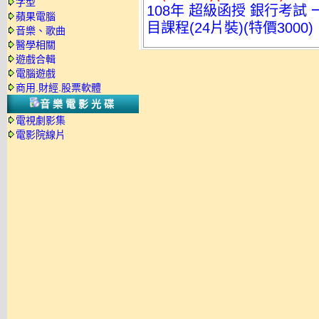
字型
108年 超級函授 銀行考試 
蘋果電腦
目課程(24片裝)(特價3000)
音樂、歌曲
醫學相關
遊戲合輯
電腦遊戲
商用.財經.股票軟體
音樂電影光碟
電視劇影集
電影院線片