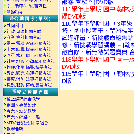
部卷.含解答)DVD版
學士後中/西/獸醫課程
111學年上學期 國中 翰林版
關務特考
碟DVD版
公職國考(單科)
110學年下學期 國中 3年級
共同科目
修、國中段考王、學習標竿講
行政.司法相關考試
試達評量、新挑戰命題焦點
商業.會計相關考試
電子.電機.資訊相關考試
修、新挑戰學習講義 + [
土木.結構.機械相關考試
敵自修、新無敵試題寶典 合
測量.水利.環工相關考試
113學年下學期 國中 南一
社會.地政.不動產相關考試
DVD版
物理.化學.插醫.私醫考試
115學年上學期 國中 翰林
教育.觀光.心理相關考試
警察,消防,法類相關考試
D版
鐵路.郵政.運輸.農業考試
程式軟體光碟
線上課程綜合教學
繪圖、專業設計
專業、幼兒教學
商業、網路、一般
MTV,音樂,歌劇,演唱會
軟體合輯