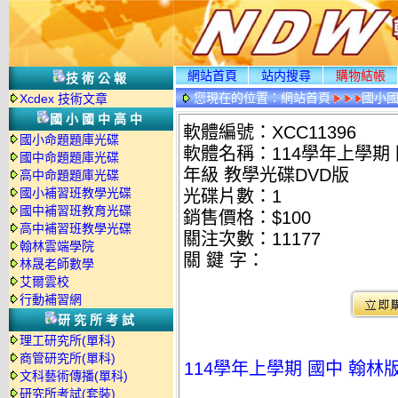
網站首頁
站内搜尋
購物結帳
技術公報
您現在的位置：
網站首頁
國小
Xcdex 技術文章
國小國中高中
軟體編號：XCC11396
國小命題題庫光碟
軟體名稱：114學年上學期 國
國中命題題庫光碟
年級 教學光碟DVD版
高中命題題庫光碟
國小補習班教學光碟
光碟片數：1
國中補習班教育光碟
銷售價格：$100
高中補習班教學光碟
關注次數：
11177
翰林雲端學院
關 鍵 字：
林晟老師數學
艾爾雲校
行動補習網
研究所考試
理工研究所(單科)
商管研究所(單科)
114學年上學期 國中 翰林版
文科藝術傳播(單科)
研究所考試(套裝)