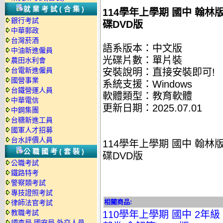
就業考試(合集)
114學年上學期 國中 翰林版
銀行考試
碟DVD版
中華郵政
台灣菸酒
語系版本：中文版
中油新進僱員
光碟片數：單片裝
農田水利會
台電新進僱員
安裝說明：直接安裝即可!
國營事業
系統支援：Windows
台鐵營運人員
軟體類型：教育軟體
中華電信
更新日期：2025.07.01
中鋼集團
台糖新進工員
國軍人才招募
台水評價人員
114學年上學期 國中 翰林版
公職國考(套裝)
碟DVD版
公職考試
鐵路特考
警察類考試
專技證照考試
相關商品:
律師法官考試
教職考試
110學年上學期 國中 2年級
調查局.國安局.外交人員