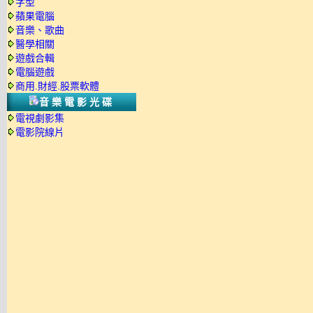
字型
蘋果電腦
音樂、歌曲
醫學相關
遊戲合輯
電腦遊戲
商用.財經.股票軟體
音樂電影光碟
電視劇影集
電影院線片