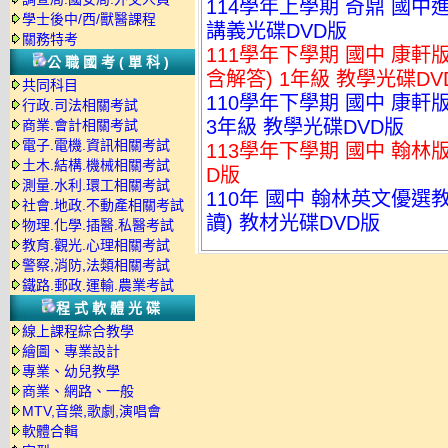
114學年上學期 奇鼎 國中進
學士後中/西/獸醫課程
講義光碟DVD版
關務特考
111學年下學期 國中 康軒
公職國考(單科)
含解答) 1年級 教學光碟DV
共同科目
110學年下學期 國中 康軒
行政.司法相關考試
3年級 教學光碟DVD版
商業.會計相關考試
電子.電機.資訊相關考試
113學年下學期 國中 翰林
土木.結構.機械相關考試
D版
測量.水利.環工相關考試
110年 國中 翰林英文優選
社會.地政.不動產相關考試
讀) 教材光碟DVD版
物理.化學.插醫.私醫考試
教育.觀光.心理相關考試
警察,消防,法類相關考試
鐵路.郵政.運輸.農業考試
程式軟體光碟
線上課程綜合教學
繪圖、專業設計
專業、幼兒教學
商業、網路、一般
MTV,音樂,歌劇,演唱會
軟體合輯