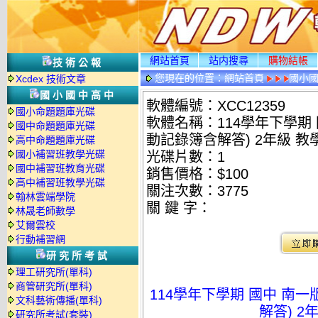
網站首頁
站内搜尋
購物結帳
技術公報
您現在的位置：
網站首頁
國小
Xcdex 技術文章
國小國中高中
軟體編號：XCC12359
國小命題題庫光碟
軟體名稱：114學年下學期
國中命題題庫光碟
動記錄簿含解答) 2年級 教
高中命題題庫光碟
國小補習班教學光碟
光碟片數：1
國中補習班教育光碟
銷售價格：$100
高中補習班教學光碟
關注次數：
3775
翰林雲端學院
關 鍵 字：
林晟老師數學
艾爾雲校
行動補習網
研究所考試
理工研究所(單科)
商管研究所(單科)
114學年下學期 國中 南
文科藝術傳播(單科)
解答) 2
研究所考試(套裝)