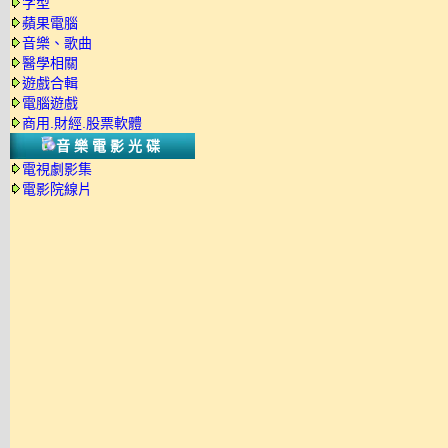
字型
蘋果電腦
音樂、歌曲
醫學相關
遊戲合輯
電腦遊戲
商用.財經.股票軟體
音樂電影光碟
電視劇影集
電影院線片