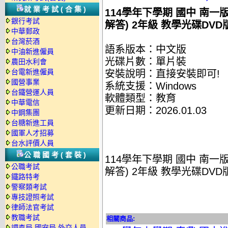
就業考試(合集)
114學年下學期 國中 南
銀行考試
解答) 2年級 教學光碟DVD
中華郵政
台灣菸酒
語系版本：中文版
中油新進僱員
光碟片數：單片裝
農田水利會
台電新進僱員
安裝說明：直接安裝即可!
國營事業
系統支援：Windows
台鐵營運人員
軟體類型：教育
中華電信
更新日期：2026.01.03
中鋼集團
台糖新進工員
國軍人才招募
台水評價人員
公職國考(套裝)
114學年下學期 國中 南
公職考試
解答) 2年級 教學光碟DVD
鐵路特考
警察類考試
專技證照考試
律師法官考試
教職考試
相關商品:
調查局.國安局.外交人員