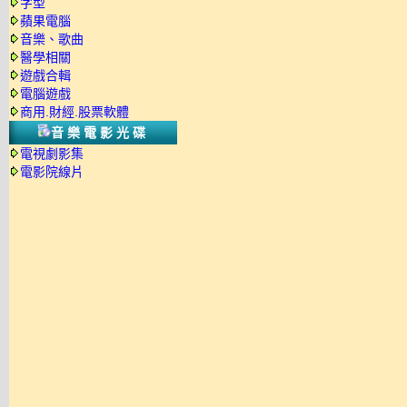
字型
蘋果電腦
音樂、歌曲
醫學相關
遊戲合輯
電腦遊戲
商用.財經.股票軟體
音樂電影光碟
電視劇影集
電影院線片