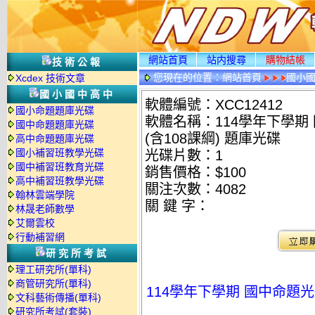
網站首頁
站内搜尋
購物結帳
技術公報
您現在的位置：
網站首頁
國小
Xcdex 技術文章
國小國中高中
軟體編號：XCC12412
國小命題題庫光碟
軟體名稱：114學年下學期
國中命題題庫光碟
(含108課綱) 題庫光碟
高中命題題庫光碟
國小補習班教學光碟
光碟片數：1
國中補習班教育光碟
銷售價格：$100
高中補習班教學光碟
關注次數：
4082
翰林雲端學院
關 鍵 字：
林晟老師數學
艾爾雲校
行動補習網
研究所考試
理工研究所(單科)
商管研究所(單科)
114學年下學期 國中命題光
文科藝術傳播(單科)
研究所考試(套裝)