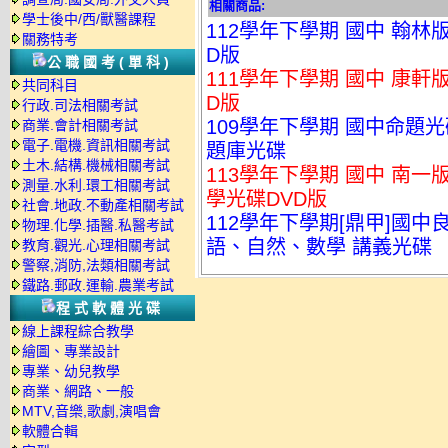
相關商品:
學士後中/西/獸醫課程
112學年下學期 國中 翰林
關務特考
D版
公職國考(單科)
111學年下學期 國中 康軒
共同科目
D版
行政.司法相關考試
109學年下學期 國中命題光碟
商業.會計相關考試
電子.電機.資訊相關考試
題庫光碟
土木.結構.機械相關考試
113學年下學期 國中 南一
測量.水利.環工相關考試
學光碟DVD版
社會.地政.不動產相關考試
112學年下學期[鼎甲]國中良
物理.化學.插醫.私醫考試
語、自然、數學 講義光碟
教育.觀光.心理相關考試
警察,消防,法類相關考試
鐵路.郵政.運輸.農業考試
程式軟體光碟
線上課程綜合教學
繪圖、專業設計
專業、幼兒教學
商業、網路、一般
MTV,音樂,歌劇,演唱會
軟體合輯