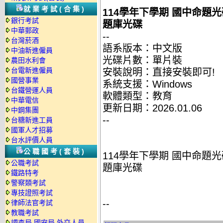
就業考試(合集)
114學年下學期 國中命題光碟
銀行考試
題庫光碟
中華郵政
--
台灣菸酒
語系版本：中文版
中油新進僱員
光碟片數：單片裝
農田水利會
台電新進僱員
安裝說明：直接安裝即可!
國營事業
系統支援：Windows
台鐵營運人員
軟體類型：教育
中華電信
更新日期：2026.01.06
中鋼集團
--
台糖新進工員
國軍人才招募
台水評價人員
公職國考(套裝)
114學年下學期 國中命題光碟
公職考試
題庫光碟
鐵路特考
警察類考試
專技證照考試
--
律師法官考試
教職考試
調查局.國安局.外交人員