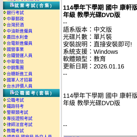
就業考試(合集)
114學年下學期 國中 康軒
銀行考試
年級 教學光碟DVD版
中華郵政
--
台灣菸酒
語系版本：中文版
中油新進僱員
光碟片數：單片裝
農田水利會
台電新進僱員
安裝說明：直接安裝即可!
國營事業
系統支援：Windows
台鐵營運人員
軟體類型：教育
中華電信
更新日期：2026.01.16
中鋼集團
--
台糖新進工員
國軍人才招募
台水評價人員
公職國考(套裝)
114學年下學期 國中 康軒
公職考試
年級 教學光碟DVD版
鐵路特考
警察類考試
專技證照考試
--
律師法官考試
教職考試
調查局.國安局.外交人員