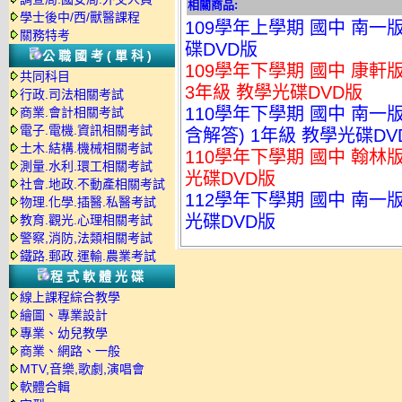
相關商品:
學士後中/西/獸醫課程
109學年上學期 國中 南一
關務特考
碟DVD版
公職國考(單科)
109學年下學期 國中 康軒
共同科目
3年級 教學光碟DVD版
行政.司法相關考試
110學年下學期 國中 南
商業.會計相關考試
電子.電機.資訊相關考試
含解答) 1年級 教學光碟DV
土木.結構.機械相關考試
110學年下學期 國中 翰林版
測量.水利.環工相關考試
光碟DVD版
社會.地政.不動產相關考試
112學年下學期 國中 南一
物理.化學.插醫.私醫考試
光碟DVD版
教育.觀光.心理相關考試
警察,消防,法類相關考試
鐵路.郵政.運輸.農業考試
程式軟體光碟
線上課程綜合教學
繪圖、專業設計
專業、幼兒教學
商業、網路、一般
MTV,音樂,歌劇,演唱會
軟體合輯