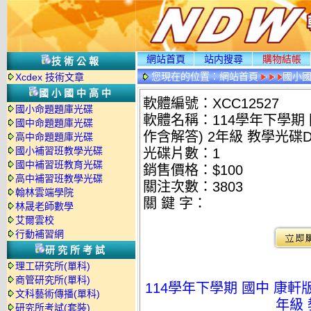
網站首頁
站内搜尋
購物結帳
技術公報
您現在的位置：
網站首頁
國小
Xcdex 技術文章
國小國中高中
軟體編號：XCC12527
國小命題題庫光碟
軟體名稱：114學年下學期
國中命題題庫光碟
作含解答) 2年級 教學光碟
高中命題題庫光碟
國小補習班教學光碟
光碟片數：1
國中補習班教育光碟
銷售價格：$100
高中補習班教學光碟
關注次數：
3803
翰林雲端學院
關 鍵 字：
林晟老師數學
艾爾雲校
行動補習網
研究所考試
理工研究所(單科)
商管研究所(單科)
114學年下學期 國中 康軒
文科藝術傳播(單科)
年級 
研究所考試(套裝)