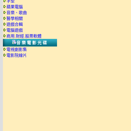
字型
蘋果電腦
音樂、歌曲
醫學相關
遊戲合輯
電腦遊戲
商用.財經.股票軟體
音樂電影光碟
電視劇影集
電影院線片