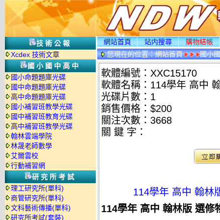
網站首頁
站内搜尋
購物結帳
技術公報
您現在的位置：
網站首頁
國小
Xcdex 技術文章
國小國中高中
軟體編號：XXC15170
國小命題題庫光碟
軟體名稱：114學年 高中 
國中命題題庫光碟
光碟片數：1
高中命題題庫光碟
國小補習班教學光碟
銷售價格：$200
國中補習班教育光碟
關注次數：
3668
高中補習班教學光碟
關 鍵 字：
翰林雲端學院
林晟老師數學
艾爾雲校
行動補習網
研究所考試
理工研究所(單科)
114學年 高中 翰
商管研究所(單科)
114學年 高中 翰林版 選
文科藝術傳播(單科)
研究所考試(套裝)