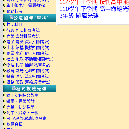
114學年上學期 技術高中 
學士後中/西/獸醫課程
110學年下學期 高中命題光碟
關務特考
3年級 題庫光碟
公職國考(單科)
共同科目
行政.司法相關考試
商業.會計相關考試
電子.電機.資訊相關考試
土木.結構.機械相關考試
測量.水利.環工相關考試
社會.地政.不動產相關考試
物理.化學.插醫.私醫考試
教育.觀光.心理相關考試
警察,消防,法類相關考試
鐵路.郵政.運輸.農業考試
程式軟體光碟
線上課程綜合教學
繪圖、專業設計
專業、幼兒教學
商業、網路、一般
MTV,音樂,歌劇,演唱會
軟體合輯