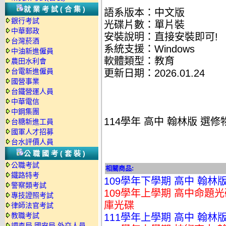
就業考試(合集)
語系版本：中文版
銀行考試
光碟片數：單片裝
中華郵政
安裝說明：直接安裝即可!
台灣菸酒
系統支援：Windows
中油新進僱員
軟體類型：教育
農田水利會
台電新進僱員
更新日期：2026.01.24
國營事業
台鐵營運人員
中華電信
中鋼集團
114學年 高中 翰林版 選
台糖新進工員
國軍人才招募
台水評價人員
公職國考(套裝)
公職考試
相關商品:
鐵路特考
109學年下學期 高中 翰林版
警察類考試
109學年上學期 高中命題光
專技證照考試
庫光碟
律師法官考試
教職考試
111學年上學期 高中 翰林
調查局.國安局.外交人員