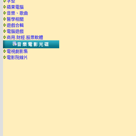
字型
蘋果電腦
音樂、歌曲
醫學相關
遊戲合輯
電腦遊戲
商用.財經.股票軟體
音樂電影光碟
電視劇影集
電影院線片