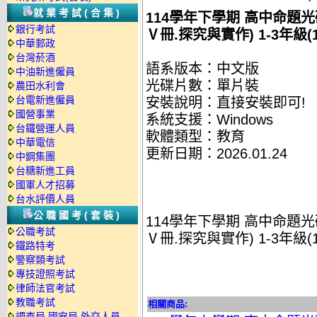
就業考試(合集)
114學年下學期 高中命題光碟
銀行考試
Ⅴ冊.探究與實作) 1-3年級(
中華郵政
台灣菸酒
語系版本：中文版
中油新進僱員
光碟片數：單片裝
農田水利會
台電新進僱員
安裝說明：直接安裝即可!
國營事業
系統支援：Windows
台鐵營運人員
軟體類型：教育
中華電信
更新日期：2026.01.24
中鋼集團
台糖新進工員
國軍人才招募
台水評價人員
公職國考(套裝)
114學年下學期 高中命題光碟
公職考試
Ⅴ冊.探究與實作) 1-3年級(
鐵路特考
警察類考試
專技證照考試
律師法官考試
教職考試
相關商品:
調查局.國安局.外交人員