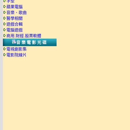
字型
蘋果電腦
音樂、歌曲
醫學相關
遊戲合輯
電腦遊戲
商用.財經.股票軟體
音樂電影光碟
電視劇影集
電影院線片