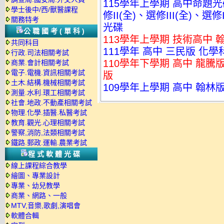
115學年上學期 高中命題光
學士後中/西/獸醫課程
修II(全)、選修III(全)、選
關務特考
光碟
公職國考(單科)
113學年上學期 技術高中 
共同科目
111學年 高中 三民版 化學
行政.司法相關考試
110學年下學期 高中 龍騰版
商業.會計相關考試
電子.電機.資訊相關考試
版
土木.結構.機械相關考試
109學年上學期 高中 翰林版
測量.水利.環工相關考試
社會.地政.不動產相關考試
物理.化學.插醫.私醫考試
教育.觀光.心理相關考試
警察,消防,法類相關考試
鐵路.郵政.運輸.農業考試
程式軟體光碟
線上課程綜合教學
繪圖、專業設計
專業、幼兒教學
商業、網路、一般
MTV,音樂,歌劇,演唱會
軟體合輯