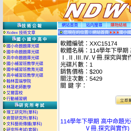
網站首頁
站内搜尋
購物結帳
技術公報
您現在的位置：
網站首頁
國小
Xcdex 技術文章
國小國中高中
軟體編號：XXC15174
國小命題題庫光碟
軟體名稱：114學年下學期 
國中命題題庫光碟
Ⅰ.Ⅱ.Ⅲ.Ⅳ.Ⅴ冊.探究與實作
高中命題題庫光碟
國小補習班教學光碟
光碟片數：1
國中補習班教育光碟
銷售價格：$200
高中補習班教學光碟
關注次數：
5429
翰林雲端學院
關 鍵 字：
林晟老師數學
艾爾雲校
行動補習網
研究所考試
理工研究所(單科)
商管研究所(單科)
114學年下學期 高中命題光碟
文科藝術傳播(單科)
Ⅴ冊.探究與實作) 
研究所考試(套裝)