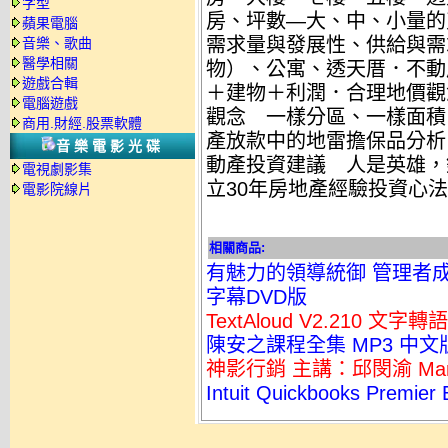
字型
房、坪數—大、中、小量的
蘋果電腦
需求量與發展性、供給與需
音樂、歌曲
醫學相關
物）、公寓、透天厝．不動
遊戲合輯
＋建物＋利潤．合理地價觀
電腦遊戲
觀念 一樣分區、一樣面積
商用.財經.股票軟體
產放款中的地雷擔保品分析
音樂電影光碟
動產投資建議 人是英雄，
電視劇影集
立30年房地產經驗投資心
電影院線片
相關商品:
有魅力的領導統御 管理者成
字幕DVD版
TextAloud V2.210 文
陳安之課程全集 MP3 中文
神影行銷 主講：邱閔渝 Marc
Intuit Quickbooks Pre