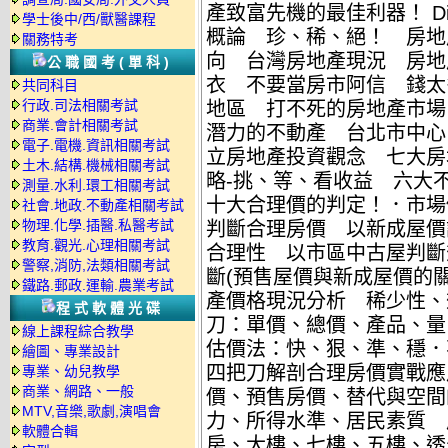
產致富先機的最佳利器！ Di
學士後中/西/獸醫課程
概論 珍、稀、絕！ 房地
關務特考
向 台灣房地產現況 房地
公職國考(單科)
衣 不要當房市阿信 錢太
共同科目
行政.司法相關考試
地區 打不死的房地產市場 DI
商業.會計相關考試
潛力的不動產 台北市中心
電子.電機.資訊相關考試
立房地產投資觀念 七大房
土木.結構.機械相關考試
略-挑、等、看收益 六大
測量.水利.環工相關考試
十大合理價的判定！．市場
社會.地政.不動產相關考試
物理.化學.插醫.私醫考試
判斷合理房價 以新成屋價
教育.觀光.心理相關考試
合理性 以市區中古屋判斷
警察,消防,法類相關考試
斷(預售屋價與新成屋價的
鐵路.郵政.運輸.農業考試
產價格現況分析 稀少性、
程式軟體光碟
刀：單價、總價、產品、量
線上課程綜合教學
估價法：快、狠、準、穩．
繪圖、專業設計
四把刀解剖合理房價實戰應
專業、幼兒教學
商業、網路、一般
價、預售房價、替代與空間
MTV,音樂,歌劇,演唱會
力、所得水準、居民素質 
軟體合輯
房、大樓、七樓、五樓、透