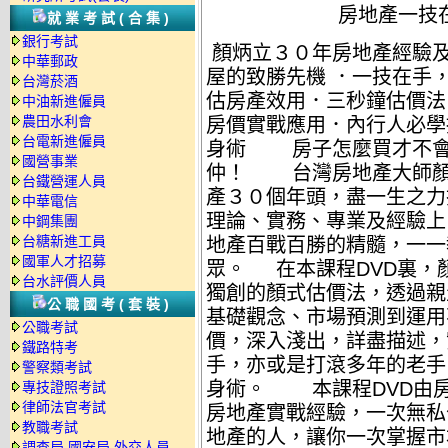
房地產一技在手，
就業考試(合集)
銀行考試
顏炳立３０年房地產經驗及
中華郵政
屋的致勝先機 ．一技在手
台灣菸酒
估房產效用．三秒鐘估價法
中油新進僱員
農田水利會
房價實戰應用．內行人必學
台電新進僱員
身術 房子怎麼買才不會
國營事業
仲！ 台灣房地產大師顏
台鐵營運人員
產３０個年頭，盡一生之力
中華電信
理論、實務、專業及經驗上
中鋼集團
台糖新進工員
地產百戰百勝的精髓，一一
國軍人才招募
眾。 在本課程DVD裏，
台水評價人員
獨創的顏式估價法，透過親
公職國考(套裝)
基礎觀念、市場預測到運用
公職考試
價，深入淺出，詳盡描述，
鐵路特考
手，亦或是打滾多年的老手
警察類考試
身術。 本課程DVD由
專技證照考試
律師法官考試
房地產實戰經驗，一次無私
教職考試
地產的人，讓你一次掌握市
調查局.國安局.外交人員