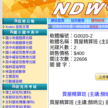
網站首頁
站内搜尋
購物結帳
技術公報
您現在的位置：
網站首頁
程式
Xcdex 技術文章
情
國小國中高中
軟體編號：G0020-2
國小命題題庫光碟
軟體名稱：買屋精算班 (主講
國中命題題庫光碟
光碟片數：2
高中命題題庫光碟
國小補習班教學光碟
銷售價格：$400
國中補習班教育光碟
關注次數：
22606
高中補習班教學光碟
關 鍵 字：
翰林雲端學院
林晟老師數學
艾爾雲校
行動補習網
研究所考試
理工研究所(單科)
買屋精算班 (主講:顏
商管研究所(單科)
買屋精算班 (主講:顏炳立) 
文科藝術傳播(單科)
研究所考試(套裝)