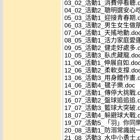
03_02_活動1_消費停看聽.d
04_02_活動2_聰明選安心吃
05_03_活動1_迎接青春期.d
06_03_活動2_男生女生做朋
07_04_活動1_天搖地動.do
08_05_活動1_活力家庭愛運
09_05_活動2_健走好處多.d
10_05_活動3_臥虎藏龍.do
11_06_活動1_伸展自如.do
12_06_活動2_柔軟支撐.do
13_06_活動3_用身體作畫.d
14_06_活動4_毽子樂.doc
15_07_活動1_傳停大挑戰.d
16_07_活動2_盤球追追追.d
17_07_活動3_籃球大突破.d
18_07_活動4_躲避球大戰.d
19_07_活動5_「羽」你同樂
20_08_活動1_防溺常識說一
21_08_活動3_水中小勇士.d