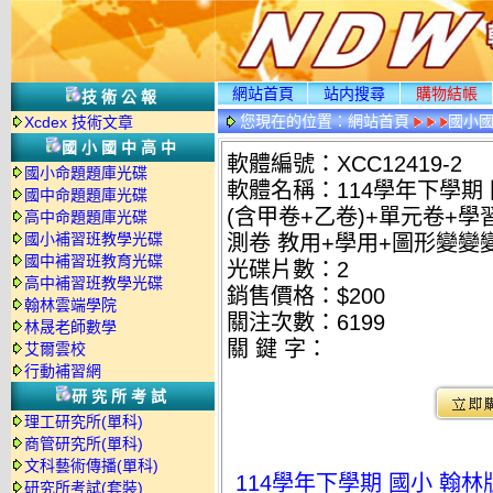
網站首頁
站内搜尋
購物結帳
技術公報
您現在的位置：
網站首頁
國小
Xcdex 技術文章
國小國中高中
軟體編號：XCC12419-2
國小命題題庫光碟
軟體名稱：114學年下學期 
國中命題題庫光碟
(含甲卷+乙卷)+單元卷+
高中命題題庫光碟
國小補習班教學光碟
測卷 教用+學用+圖形變變變
國中補習班教育光碟
光碟片數：2
高中補習班教學光碟
銷售價格：$200
翰林雲端學院
關注次數：
6199
林晟老師數學
關 鍵 字：
艾爾雲校
行動補習網
研究所考試
理工研究所(單科)
商管研究所(單科)
文科藝術傳播(單科)
114學年下學期 國小 翰林
研究所考試(套裝)