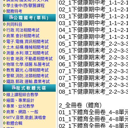
02_1下健康期中考_1-1~2
學士後中/西/獸醫課程
02_1下健康期中考_1-1~2-
關務特考
03_1下健康期中考_1-1~2
公職國考(單科)
03_1下健康期中考_1-1~2-
共同科目
04_1下健康期中考_1-1~2
行政.司法相關考試
商業.會計相關考試
04_1下健康期中考_1-1~2-
電子.電機.資訊相關考試
05_1下健康期末考_2-2~3
土木.結構.機械相關考試
05_1下健康期末考_2-2~3-
測量.水利.環工相關考試
06_1下健康期末考_2-2~3
社會.地政.不動產相關考試
06_1下健康期末考_2-2~3-
物理.化學.插醫.私醫考試
教育.觀光.心理相關考試
07_1下健康期末考_2-2~3
警察,消防,法類相關考試
07_1下健康期末考_2-2~3-
鐵路.郵政.運輸.農業考試
08_1下健康期末考_2-2~3
程式軟體光碟
08_1下健康期末考_2-2~3-
線上課程綜合教學
繪圖、專業設計
2_全冊卷（體育）
專業、幼兒教學
01_1下體育全冊卷_4~8單
商業、網路、一般
MTV,音樂,歌劇,演唱會
01_1下體育全冊卷_4~8單元
軟體合輯
02_1下體育全冊卷_4~8單