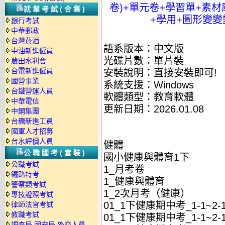
卷)+單元卷+學習單+素材
就業考試(合集)
+學用+圖形變變變
銀行考試
中華郵政
台灣菸酒
語系版本：中文版
中油新進僱員
光碟片數：單片裝
農田水利會
台電新進僱員
安裝說明：直接安裝即可!
國營事業
系統支援：Windows
台鐵營運人員
軟體類型：教育軟體
中華電信
更新日期：2026.01.08
中鋼集團
台糖新進工員
國軍人才招募
台水評價人員
健體
公職國考(套裝)
國小健康與體育1下
公職考試
1_月考卷
鐵路特考
1_健康與體育
警察類考試
1_2次月考（健康）
專技證照考試
01_1下健康期中考_1-1~2
律師法官考試
教職考試
01_1下健康期中考_1-1~2-
調查局.國安局.外交人員