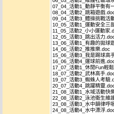
06_03_活動2_維護社區環境
07_04_活動1_動靜平衡有一
08_04_活動2_跳箱遊戲.do
09_04_活動3_體操挑戰活動
10_05_活動1_運動安全三部
11_05_活動2_小小運動家.d
12_05_活動3_跳出活力.do
13_06_活動1_有趣的拋球遊
14_06_活動2_推推樂.doc
15_06_活動3_我是踢球高手
16_06_活動4_運球前進.do
17_07_活動1_休閒Fun輕鬆.
18_07_活動2_武林高手.do
19_07_活動3_蜘蛛人考驗.d
20_07_活動4_跳躍精靈.do
21_08_活動1_水域活動快樂
22_08_活動2_泳池衛生維護
23_08_活動3_水中韻律呼吸
24_08_活動4_水中漂浮.do