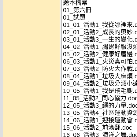
題本檔案
01_第六冊
01_試題
01_01_活動1_我從哪裡來.d
02_01_活動2_成長的奧妙.d
03_01_活動3_一生的變化.d
04_02_活動1_腸胃舒服沒煩
05_02_活動2_健康好厝邊.d
06_03_活動1_火災真可怕.d
07_03_活動2_防火大作戰.d
08_04_活動1_垃圾大麻煩.d
09_04_活動2_垃圾分類小達
10_05_活動1_我是飛毛腿.d
11_05_活動2_同心協力.do
12_05_活動3_繩的力量.do
13_05_活動4_社區運動資源
14_06_活動1_迎接運動會.d
15_06_活動2_前滾翻.doc
16_06_活動3_海洋之舞.do