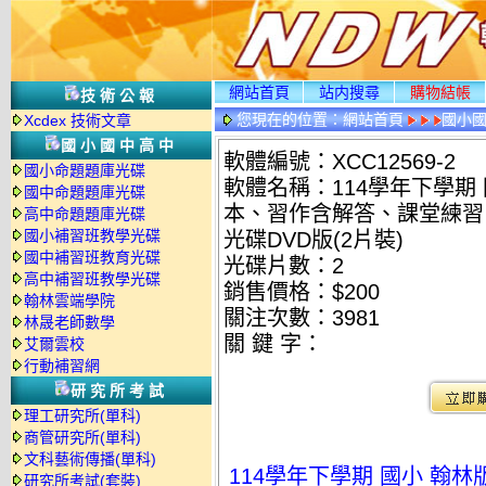
網站首頁
站内搜尋
購物結帳
技術公報
您現在的位置：
網站首頁
國小
Xcdex 技術文章
國小國中高中
軟體編號：XCC12569-2
國小命題題庫光碟
軟體名稱：114學年下學期
國中命題題庫光碟
本、習作含解答、課堂練習、
高中命題題庫光碟
國小補習班教學光碟
光碟DVD版(2片裝)
國中補習班教育光碟
光碟片數：2
高中補習班教學光碟
銷售價格：$200
翰林雲端學院
關注次數：
3981
林晟老師數學
關 鍵 字：
艾爾雲校
行動補習網
研究所考試
理工研究所(單科)
商管研究所(單科)
文科藝術傳播(單科)
114學年下學期 國小 翰
研究所考試(套裝)