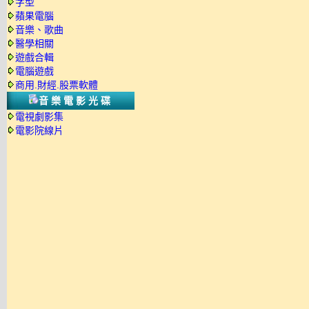
字型
蘋果電腦
音樂、歌曲
醫學相關
遊戲合輯
電腦遊戲
商用.財經.股票軟體
音樂電影光碟
電視劇影集
電影院線片