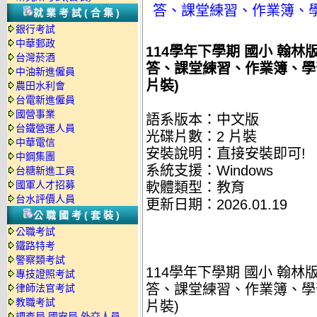
答、課堂練習、作業簿、學習
就業考試(合集)
銀行考試
中華郵政
114學年下學期 國小 翰
台灣菸酒
答、課堂練習、作業簿、學習評
中油新進僱員
片裝)
農田水利會
台電新進僱員
國營事業
語系版本：中文版
台鐵營運人員
光碟片數：2 片裝
中華電信
安裝說明：直接安裝即可!
中鋼集團
系統支援：Windows
台糖新進工員
國軍人才招募
軟體類型：教育
台水評價人員
更新日期：2026.01.19
公職國考(套裝)
公職考試
鐵路特考
警察類考試
114學年下學期 國小 翰
專技證照考試
答、課堂練習、作業簿、學習評
律師法官考試
教職考試
片裝)
調查局.國安局.外交人員