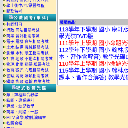
學士後中/西/獸醫課程
關務特考
公職國考(單科)
相關商品:
共同科目
113學年下學期 國小 康軒
行政.司法相關考試
學光碟DVD版
商業.會計相關考試
電子.電機.資訊相關考試
111學年上學期 國小命題光
土木.結構.機械相關考試
112學年下學期 國小 翰林版 
測量.水利.環工相關考試
本、習作含解答) 教學光碟
社會.地政.不動產相關考試
110學年上學期 國小命題光
物理.化學.插醫.私醫考試
115學年上學期 國小 翰林版 
教育.觀光.心理相關考試
警察,消防,法類相關考試
課本、習作含解答) 教學光
鐵路.郵政.運輸.農業考試
程式軟體光碟
線上課程綜合教學
繪圖、專業設計
專業、幼兒教學
商業、網路、一般
MTV,音樂,歌劇,演唱會
軟體合輯