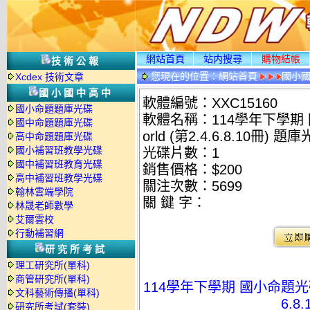
網站首頁
站内搜尋
購物結帳
技術公報
您現在的位置：
網站首頁
國小
Xcdex 技術文章
國小國中高中
軟體編號：XXC15160
國小命題題庫光碟
軟體名稱：114學年下學期 
國中命題題庫光碟
orld (第2.4.6.8.10冊) 題
高中命題題庫光碟
國小補習班教學光碟
光碟片數：1
國中補習班教育光碟
銷售價格：$200
高中補習班教學光碟
關注次數：
5699
翰林雲端學院
關 鍵 字：
林晟老師數學
艾爾雲校
行動補習網
研究所考試
理工研究所(單科)
商管研究所(單科)
114學年下學期 國小命題光碟 康
文科藝術傳播(單科)
6.8
研究所考試(套裝)