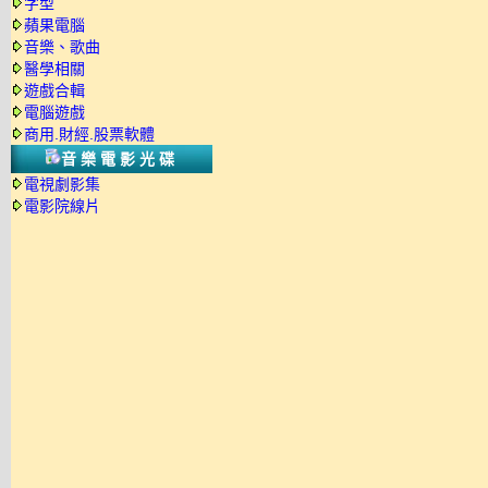
字型
蘋果電腦
音樂、歌曲
醫學相關
遊戲合輯
電腦遊戲
商用.財經.股票軟體
音樂電影光碟
電視劇影集
電影院線片