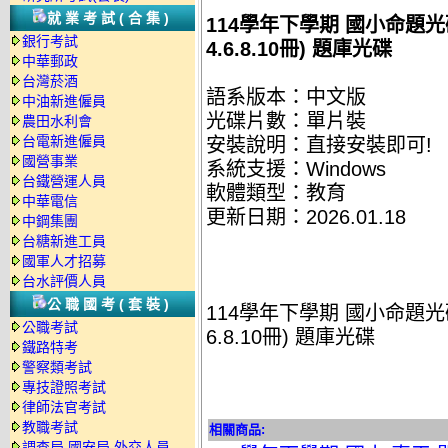
就業考試(合集)
114學年下學期 國小命題光碟 
銀行考試
4.6.8.10冊) 題庫光碟
中華郵政
台灣菸酒
語系版本：中文版
中油新進僱員
光碟片數：單片裝
農田水利會
台電新進僱員
安裝說明：直接安裝即可!
國營事業
系統支援：Windows
台鐵營運人員
軟體類型：教育
中華電信
更新日期：2026.01.18
中鋼集團
台糖新進工員
國軍人才招募
台水評價人員
公職國考(套裝)
114學年下學期 國小命題光碟 康
公職考試
6.8.10冊) 題庫光碟
鐵路特考
警察類考試
專技證照考試
律師法官考試
教職考試
相關商品:
調查局.國安局.外交人員