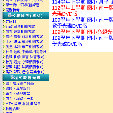
114學年下學期 國小 真平
學士後中/西/獸醫課程
112學年上學期 國小 南一
關務特考
光碟DVD版
公職國考(單科)
109學年下學期 國小 南一
共同科目
教學光碟DVD版
行政.司法相關考試
109學年下學期 國小命題光
商業.會計相關考試
電子.電機.資訊相關考試
109學年下學期 國小 南一
土木.結構.機械相關考試
學光碟DVD版
測量.水利.環工相關考試
社會.地政.不動產相關考試
物理.化學.插醫.私醫考試
教育.觀光.心理相關考試
警察,消防,法類相關考試
鐵路.郵政.運輸.農業考試
程式軟體光碟
線上課程綜合教學
繪圖、專業設計
專業、幼兒教學
商業、網路、一般
MTV,音樂,歌劇,演唱會
軟體合輯