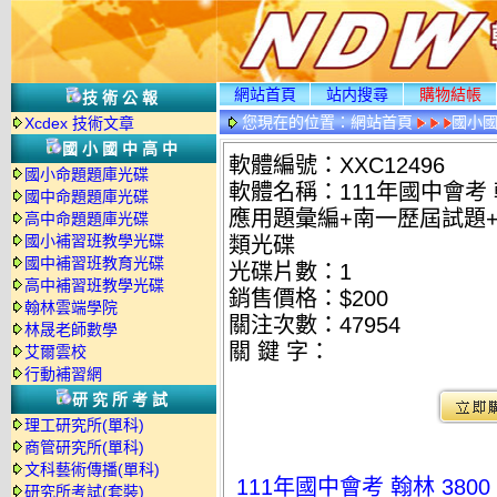
網站首頁
站内搜尋
購物結帳
技術公報
您現在的位置：
網站首頁
國小
Xcdex 技術文章
國小國中高中
軟體編號：XXC12496
國小命題題庫光碟
軟體名稱：111年國中會考 翰林
國中命題題庫光碟
應用題彙編+南一歷屆試題+康軒
高中命題題庫光碟
國小補習班教學光碟
類光碟
國中補習班教育光碟
光碟片數：1
高中補習班教學光碟
銷售價格：$200
翰林雲端學院
關注次數：
47954
林晟老師數學
關 鍵 字：
艾爾雲校
行動補習網
研究所考試
理工研究所(單科)
商管研究所(單科)
文科藝術傳播(單科)
111年國中會考 翰林 3800
研究所考試(套裝)