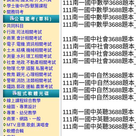
111南一國中數學3688題本_
學士後中/西/獸醫課程
111南一國中數學3688題本_
關務特考
111南一國中數學3688題本
公職國考(單科)
111南一國中數學3688題本_
共同科目
行政.司法相關考試
商業.會計相關考試
111南一國中社會3688題本
電子.電機.資訊相關考試
111南一國中社會3688題本_
土木.結構.機械相關考試
111南一國中社會3688題本_
測量.水利.環工相關考試
111南一國中社會3688題本_
社會.地政.不動產相關考試
物理.化學.插醫.私醫考試
教育.觀光.心理相關考試
111南一國中自然3688題本
警察,消防,法類相關考試
111南一國中自然3688題本_
鐵路.郵政.運輸.農業考試
111南一國中自然3688題本_
程式軟體光碟
111南一國中自然3688題本_
線上課程綜合教學
繪圖、專業設計
111南一國中英聽3688題本
專業、幼兒教學
111南一國中英聽3688題本_
商業、網路、一般
MTV,音樂,歌劇,演唱會
111南一國中英聽3688題本_
軟體合輯