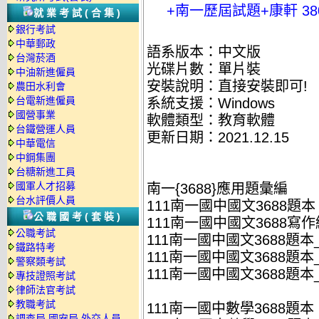
+南一歷屆試題+康軒 38
就業考試(合集)
銀行考試
中華郵政
語系版本：中文版
台灣菸酒
光碟片數：單片裝
中油新進僱員
安裝說明：直接安裝即可!
農田水利會
台電新進僱員
系統支援：Windows
國營事業
軟體類型：教育軟體
台鐵營運人員
更新日期：2021.12.15
中華電信
中鋼集團
台糖新進工員
國軍人才招募
南一{3688}應用題彙編
台水評價人員
111南一國中國文3688題本
公職國考(套裝)
111南一國中國文3688寫作練
公職考試
111南一國中國文3688題本_
鐵路特考
111南一國中國文3688題本_
警察類考試
111南一國中國文3688題本_
專技證照考試
律師法官考試
教職考試
111南一國中數學3688題本
調查局.國安局.外交人員