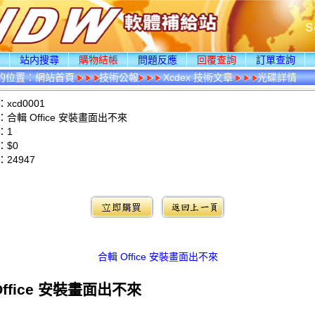
頁
站内搜尋
購物結帳
問題反應
回覆查詢
訂單查詢
的位置：
網站首頁
技術公報
Xcdex 技術文章
光碟詳情
xcd0001
合輯 Office 安裝畫面出不來
：1
：$0
：
24947
：
合輯 Office 安裝畫面出不來
Office 安裝畫面出不來