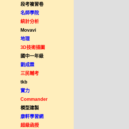
段考複習卷
名師學院
統計分析
Movavi
地理
3D技術插圖
國中一年級
劉成霖
三民輔考
tkb
實力
Commander
模型建製
康軒學習網
超級函授