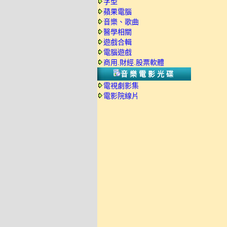
字型
蘋果電腦
音樂、歌曲
醫學相關
遊戲合輯
電腦遊戲
商用.財經.股票軟體
音樂電影光碟
電視劇影集
電影院線片