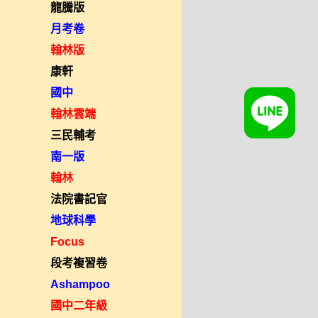
龍騰版
月考卷
翰林版
康軒
國中
翰林雲端
三民輔考
南一版
翰林
法院書記官
地球科學
Focus
段考複習卷
Ashampoo
國中二年級