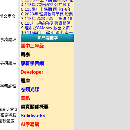
3
115學年上學期 國小大補帖
康軒版 國語+數學+社會+生活
+自然 1-6年級 教學光碟DVD
4
115年 超級函授 公共政策
翰林版 國語+數學+社會+生活
+自然 1-6年級 教學光碟DVD
版(3DVD)
5
115學年上學期 國小1-6年
22堂課+總複習 張楚老師 含
+自然 1-6年級 教學光碟DVD
版(3DVD)
6
2023年 理周教育學苑 股票
級 習作解答(含康軒.南一.翰林
io 辦公室文
PDF講義 函授DVD(9DVD)
版(3DVD)
7
115年 高點／高上 憲法 18
當沖煉金術 主講：朱家泓 國
全版本.全科目)合輯版 DVD版
8
115年 超級函授 勞資關係
堂課 宗台大老師 含PDF講義
語發音 DVD版
9
理財寶CMoney 致富之道：
概要 11堂課+總複習 陸川老
函授DVD(8DVD)【適用於律
10
115學年上學期 國小 南一
上班族飆股攻略班 主講：朱
師 含PDF講義 函授
師司法考試】
熱門關鍵字
版 教師手冊(全年級、全領域)
公室文事務處理
家泓+林穎 國語發音 DVD版
DVD(5DVD)
教學光碟DVD版
國中三年級
周泰
公室文事務處理
康軒學習網
Developer
題庫
公室文事務處理
卷類光碟
高點
勞資關係概要
e 3 合 1
磁碟檔案救援
Solidworks
媒體軟體威
AI學霸網