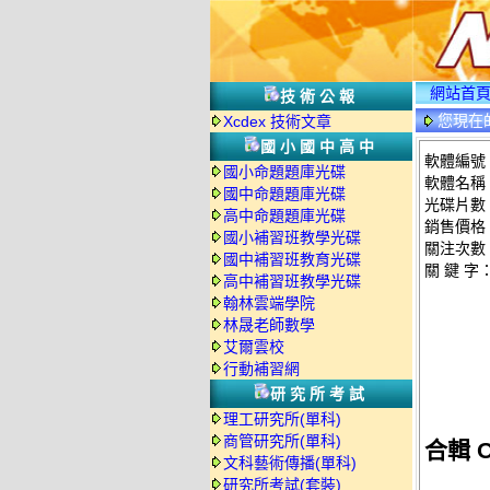
網站首
技術公報
您現在
Xcdex 技術文章
國小國中高中
軟體編號：
國小命題題庫光碟
軟體名稱：
國中命題題庫光碟
光碟片數
高中命題題庫光碟
銷售價格
國小補習班教學光碟
關注次數
國中補習班教育光碟
關 鍵 字
高中補習班教學光碟
翰林雲端學院
林晟老師數學
艾爾雲校
行動補習網
研究所考試
理工研究所(單科)
商管研究所(單科)
合輯 
文科藝術傳播(單科)
研究所考試(套裝)