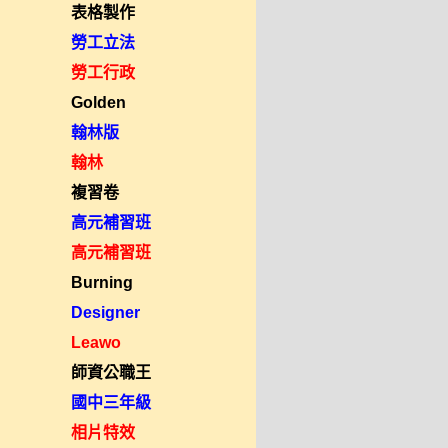
表格製作
勞工立法
勞工行政
Golden
翰林版
翰林
複習卷
高元補習班
高元補習班
Burning
Designer
Leawo
師資公職王
國中三年級
相片特效