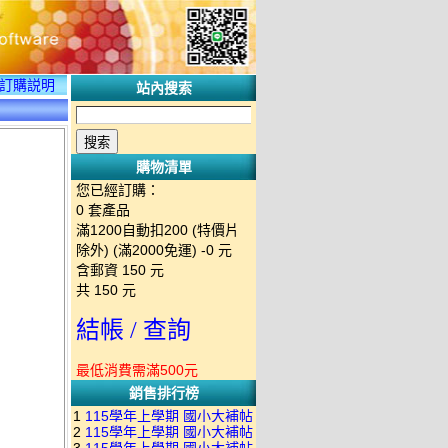
訂購説明
站內搜索
購物清單
您已經訂購：
0
套產品
滿1200自動扣200 (特價片
除外) (滿2000免運)
-0 元
含郵資
150
元
共
150
元
結帳 / 查詢
最低消費需滿500元
銷售排行榜
1
115學年上學期 國小大補帖
2
115學年上學期 國小大補帖
南一版 國語+數學+社會+生活