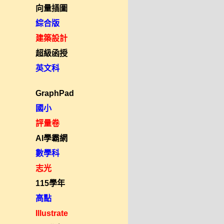
向量插圖
綜合版
建築設計
超級函授
英文科
GraphPad
國小
評量卷
AI學霸網
數學科
志光
115學年
高點
Illustrate