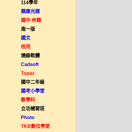
114學年
題庫光碟
國中 命題
南一版
國文
校用
燒錄軟體
Cadsoft
Topaz
國中二年級
國考小學堂
數學科
立功補習班
Photo
TKB數位學堂