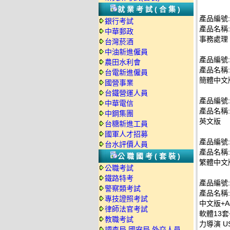
就業考試(合集)
產品編號: c
銀行考試
產品名稱: 微
中華郵政
事務處理
台灣菸酒
中油新進僱員
產品編號: 
農田水利會
產品名稱: 微
台電新進僱員
簡體中文
國營事業
台鐵營運人員
產品編號: 
中華電信
產品名稱: 微
中鋼集團
英文版
台糖新進工員
國軍人才招募
產品編號: 
台水評價人員
產品名稱: 微
公職國考(套裝)
繁體中文
公職考試
鐵路特考
產品編號: 
警察類考試
產品名稱: 
專技證照考試
中文版+A
律師法官考試
軟體13
教職考試
力導演 U
調查局.國安局.外交人員