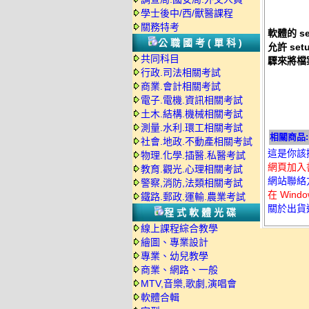
學士後中/西/獸醫課程
關務特考
軟體的 
公職國考(單科)
允許 s
共同科目
驟來將檔
行政.司法相關考試
商業.會計相關考試
電子.電機.資訊相關考試
土木.結構.機械相關考試
測量.水利.環工相關考試
相關商品:
社會.地政.不動產相關考試
這是你該
物理.化學.插醫.私醫考試
網頁加入
教育.觀光.心理相關考試
網站聯絡
警察,消防,法類相關考試
在 Wind
鐵路.郵政.運輸.農業考試
關於出貨
程式軟體光碟
線上課程綜合教學
繪圖、專業設計
專業、幼兒教學
商業、網路、一般
MTV,音樂,歌劇,演唱會
軟體合輯