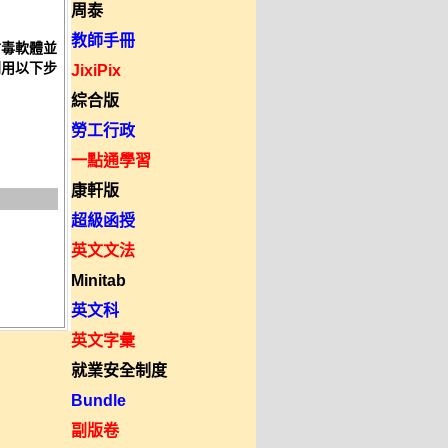
周泰
教師手冊
防毒軟體並
利用以下步
JixiPix
綜合版
勞工行政
一點通學習
康軒版
超級函授
英文文法
Minitab
英文科
英文字彙
就業安全制度
Bundle
副版卷