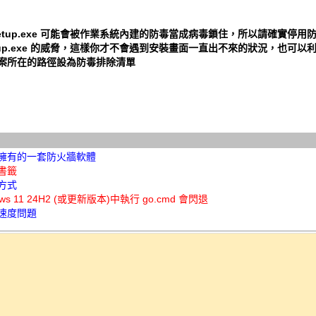
setup.exe 可能會被作業系統內建的防毒當成病毒鎖住，所以請確實停用
etup.exe 的威脅，這樣你才不會遇到安裝畫面一直出不來的狀況，也可以
案所在的路徑設為防毒排除清單
擁有的一套防火牆軟體
書籤
方式
ows 11 24H2 (或更新版本)中執行 go.cmd 會閃退
速度問題