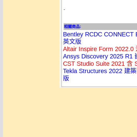
-
相關商品:
Bentley RCDC CONNECT
英文版
Altair Inspire Form 
Ansys Discovery 20
CST Studio Suite 202
Tekla Structures 
版