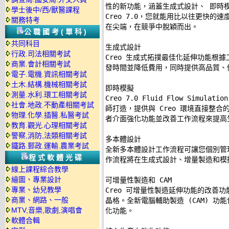
性的新功能，涵蓋生成式設計、 即時模
學士後中/西/獸醫課程
Creo 7.0，您就能用比以往更快的
關務特考
在尖端，在競爭中脫穎而出。 

公職國考(單科)
共同科目
生成式設計 

行政.司法相關考試
Creo 生成式拓撲最佳化延伸功能根據
商業.會計相關考試
發時間並降低費用，同時提供高品質、低
電子.電機.資訊相關考試
土木.結構.機械相關考試
即時模擬 

測量.水利.環工相關考試
Creo 7.0 Fluid Flow Simulat
社會.地政.不動產相關考試
師打造，提供與 Creo 環境直接整合的即
物理.化學.插醫.私醫考試
者介面強化功能並改善工作流程來提高生
教育.觀光.心理相關考試
警察,消防,法類相關考試
多本體設計 

鐵路.郵政.運輸.農業考試
全新多本體設計工作流程可讓您個別管
程式軟體光碟
作流程將在生成式設計、增量製造和模擬
線上課程綜合教學
繪圖、專業設計
可增量性製造和 CAM 

專業、幼兒教學
Creo 可增量性製造延伸功能的改善功能。
商業、網路、一般
晶格。全新電腦輔助製造 (CAM) 功能包
MTV,音樂,歌劇,演唱會
化功能。 

軟體合輯