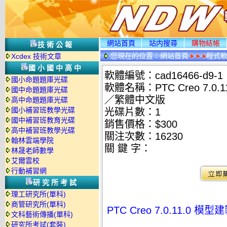
網站首頁
站内搜尋
購物結帳
技術公報
您現在的位置：
網站首頁
程式
Xcdex 技術文章
國小國中高中
軟體編號：cad16466-d9-1
國小命題題庫光碟
軟體名稱：PTC Creo 7.
國中命題題庫光碟
／繁體中文版
高中命題題庫光碟
國小補習班教學光碟
光碟片數：1
國中補習班教育光碟
銷售價格：$300
高中補習班教學光碟
關注次數：
16230
翰林雲端學院
關 鍵 字：
林晟老師數學
艾爾雲校
行動補習網
研究所考試
理工研究所(單科)
商管研究所(單科)
PTC Creo 7.0.11.
文科藝術傳播(單科)
研究所考試(套裝)