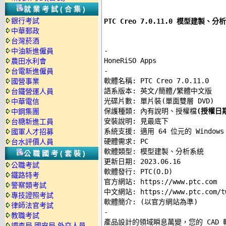
就業考試(合集)
銀行考試
PTC Creo 7.0.11.0 模型建製
中華郵政
台灣菸酒
-
中油新進僱員
農田水利會
-
台電新進僱員

軟體名稱: PTC Creo 7.0.11.0 

國營事業
語系版本: 英文/簡體/繁體中文版 

台鐵營運人員
光碟片數: 單片裝(單面雙層 DVD) 

中華電信
保護種類: 內有說明、授權檔
(授權日期
中鋼集團
安裝說明: 
見最底下
台糖新進工員
系統支援: 適用 64 位元的 Windows 
國軍人才招募
硬體需求: PC 

台水評價人員
軟體類型: 模型建製、分析系統 

公職國考(套裝)
更新日期: 2023.06.16 

公職考試
軟體發行: PTC(O.D) 

鐵路特考
官方網站: 
https://www.ptc.com
警察類考試
中文網站: 
https://www.ptc.com/t
專技證照考試
律師法官考試
-
教職考試

產品設計的領域瞬息萬變，您的 CAD 軟
調查局.國安局.外交人員