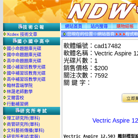
網站首頁
站内搜尋
購物結帳
技術公報
您現在的位置：
網站首頁
程式
Xcdex 技術文章
國小國中高中
軟體編號：cad17482
國小命題題庫光碟
軟體名稱：Vectric Aspir
國中命題題庫光碟
光碟片數：1
高中命題題庫光碟
國小補習班教學光碟
銷售價格：$200
國中補習班教育光碟
關注次數：
7592
高中補習班教學光碟
關 鍵 字：
翰林雲端學院
林晟老師數學
艾爾雲校
行動補習網
研究所考試
理工研究所(單科)
Vectric Aspi
商管研究所(單科)
文科藝術傳播(單科)
Vectric Aspire 12.503 雕刻
研究所考試(套裝)