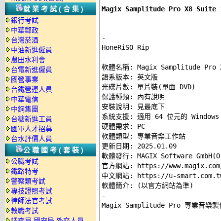
Magix Samplitude Pro X8 Su
就業考試(合集)
銀行考試
中華郵政
-
台灣菸酒
中油新進僱員
-
農田水利會

軟體名稱: Magix Samplitude Pro X
台電新進僱員
語系版本: 英文版 

國營事業
光碟片數: 單片裝(單面 DVD) 

台鐵營運人員
保護種類: 內有說明 

中華電信
安裝說明: 
見最底下
中鋼集團
系統支援: 適用 64 位元的 Windows 
台糖新進工員
硬體需求: PC 

國軍人才招募
軟體類型: 專業音樂工作站 

台水評價人員
更新日期: 2025.01.09 

公職國考(套裝)
軟體發行: MAGIX Software GmbH(O.
公職考試
官方網站: 
https://www.magix.com
鐵路特考
中文網站: 
https://u-smart.com.t
警察類考試
專技證照考試
-
律師法官考試

Magix Samplitude Pro 專業音
教職考試
調查局.國安局.外交人員