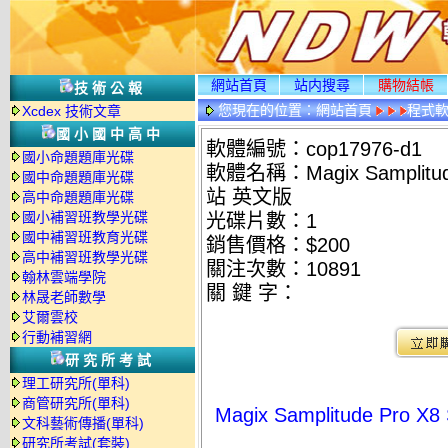
網站首頁
站内搜尋
購物結帳
技術公報
您現在的位置：
網站首頁
程式
Xcdex 技術文章
國小國中高中
軟體編號：cop17976-d1
國小命題題庫光碟
軟體名稱：Magix Samplitud
國中命題題庫光碟
站 英文版
高中命題題庫光碟
國小補習班教學光碟
光碟片數：1
國中補習班教育光碟
銷售價格：$200
高中補習班教學光碟
關注次數：
10891
翰林雲端學院
關 鍵 字：
林晟老師數學
艾爾雲校
行動補習網
研究所考試
理工研究所(單科)
商管研究所(單科)
Magix Samplitude Pro
文科藝術傳播(單科)
研究所考試(套裝)