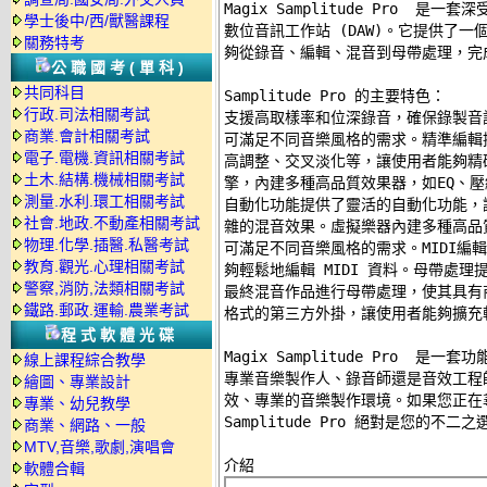
Magix Samplitude Pro  
學士後中/西/獸醫課程
數位音訊工作站 (DAW)。它提供了一
關務特考
夠從錄音、編輯、混音到母帶處理，完成
公職國考(單科)
共同科目
Samplitude Pro 的主要特色： 

行政.司法相關考試
支援高取樣率和位深錄音，確保錄製音
商業.會計相關考試
可滿足不同音樂風格的需求。精準編輯
電子.電機.資訊相關考試
高調整、交叉淡化等，讓使用者能夠精
土木.結構.機械相關考試
擎，內建多種高品質效果器，如EQ、壓
測量.水利.環工相關考試
自動化功能提供了靈活的自動化功能，
社會.地政.不動產相關考試
雜的混音效果。虛擬樂器內建多種高品
物理.化學.插醫.私醫考試
可滿足不同音樂風格的需求。MIDI編輯
教育.觀光.心理相關考試
夠輕鬆地編輯 MIDI 資料。母帶處理
警察,消防,法類相關考試
最終混音作品進行母帶處理，使其具有商業
鐵路.郵政.運輸.農業考試
格式的第三方外掛，讓使用者能夠擴充軟
程式軟體光碟
Magix Samplitude Pro  
線上課程綜合教學
專業音樂製作人、錄音師還是音效工程師，Sa
繪圖、專業設計
效、專業的音樂製作環境。如果您正在尋
專業、幼兒教學
Samplitude Pro 絕對是您的不二之選
商業、網路、一般
MTV,音樂,歌劇,演唱會
軟體合輯