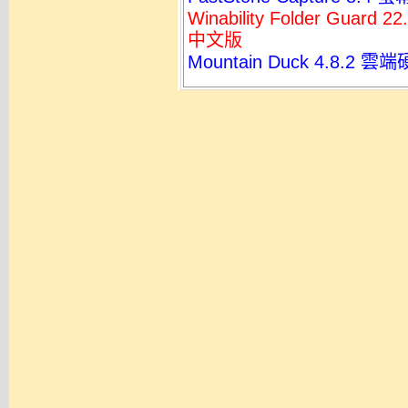
Winability Folder G
中文版
Mountain Duck 4.8