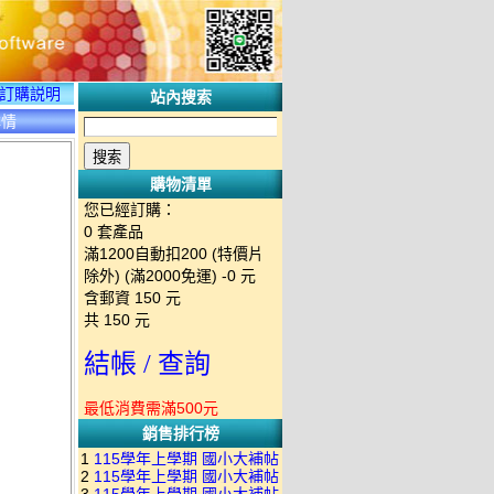
訂購説明
站內搜索
詳情
購物清單
您已經訂購：
0
套產品
滿1200自動扣200 (特價片
除外) (滿2000免運)
-0 元
含郵資
150
元
共
150
元
結帳 / 查詢
最低消費需滿500元
銷售排行榜
1
115學年上學期 國小大補帖
2
115學年上學期 國小大補帖
南一版 國語+數學+社會+生活