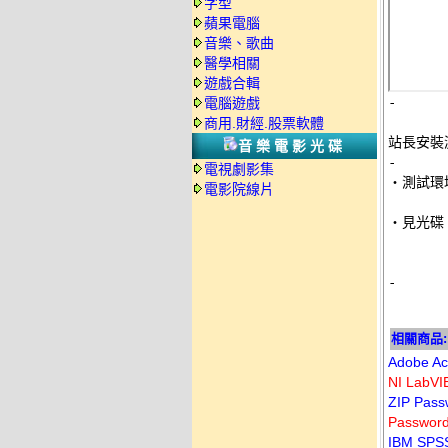
字型
蘋果電腦
音樂、歌曲
醫學相關
遊戲合輯
-
電腦遊戲
商用.財經.股票軟體
站長安裝
音樂電影光碟
-
電視劇影集

‧測試環
電影院線片
‧見光碟 
-
相關商品:
Adobe 
NI Lab
ZIP Pas
Passwor
IBM SP