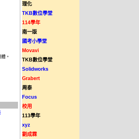
理化
TKB數位學堂
114學年
南一版
國考小學堂
Movavi
體。 

TKB數位學堂
Solidworks
Grabert
周泰
Focus
校用
版
113學年
xyz
劉成霖