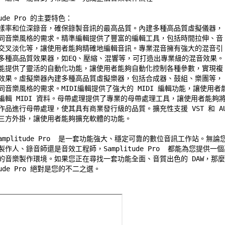
tude Pro 的主要特色： 

樣率和位深錄音，確保錄製音訊的最高品質。內建多種高品質虛擬儀器， 
同音樂風格的需求。精準編輯提供了豐富的編輯工具，包括時間拉伸、音 
交叉淡化等，讓使用者能夠精確地編輯音訊。專業混音擁有強大的混音引 
多種高品質效果器，如EQ、壓縮、混響等，可打造出專業級的混音效果。 
能提供了靈活的自動化功能，讓使用者能夠自動化控制各種參數，實現複 
效果。虛擬樂器內建多種高品質虛擬樂器，包括合成器、鼓組、樂團等， 
同音樂風格的需求。MIDI編輯提供了強大的 MIDI 編輯功能，讓使用者能
編輯 MIDI 資料。母帶處理提供了專業的母帶處理工具，讓使用者能夠將 
作品進行母帶處理，使其具有商業發行級的品質。擴充性支援 VST 和 AU 
三方外掛，讓使用者能夠擴充軟體的功能。 

 Samplitude Pro  是一套功能強大、穩定可靠的數位音訊工作站。無論您
作人、錄音師還是音效工程師，Samplitude Pro  都能為您提供一個高
的音樂製作環境。如果您正在尋找一套功能全面、音質出色的 DAW，那麼 
tude Pro 絕對是您的不二之選。 
