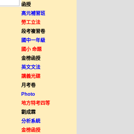
函授
高元補習班
勞工立法
段考複習卷
國中一年級
國小 命題
金榜函授
英文文法
講義光碟
月考卷
Photo
地方特考四等
劉成霖
分析系統
金榜函授