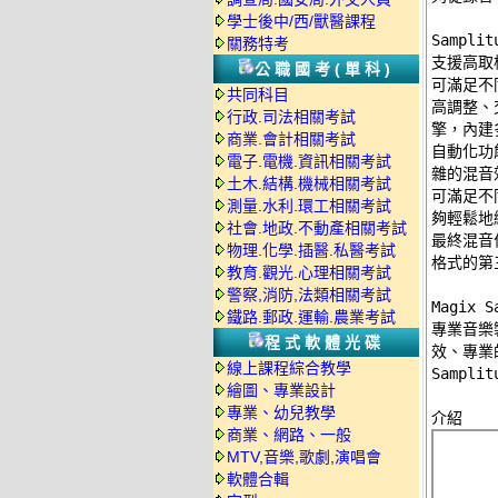
學士後中/西/獸醫課程
Sampli
關務特考
支援高取
公職國考(單科)
可滿足不
共同科目
高調整、
行政.司法相關考試
擎，內建
商業.會計相關考試
自動化功
電子.電機.資訊相關考試
雜的混音
土木.結構.機械相關考試
可滿足不
測量.水利.環工相關考試
夠輕鬆地
社會.地政.不動產相關考試
最終混音
物理.化學.插醫.私醫考試
格式的第
教育.觀光.心理相關考試
警察,消防,法類相關考試
Magix
鐵路.郵政.運輸.農業考試
專業音樂製
程式軟體光碟
效、專業
線上課程綜合教學
Sampli
繪圖、專業設計
專業、幼兒教學
商業、網路、一般
MTV,音樂,歌劇,演唱會
軟體合輯