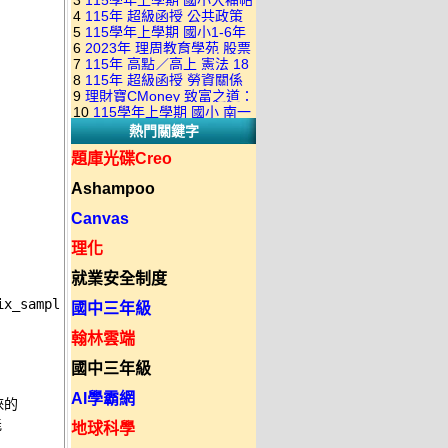
3
115學年上學期 國小大補帖
康軒版 國語+數學+社會+生活
+自然 1-6年級 教學光碟DVD
4
115年 超級函授 公共政策
翰林版 國語+數學+社會+生活
+自然 1-6年級 教學光碟DVD
版(3DVD)
5
115學年上學期 國小1-6年
22堂課+總複習 張楚老師 含
+自然 1-6年級 教學光碟DVD
版(3DVD)
6
2023年 理周教育學苑 股票
級 習作解答(含康軒.南一.翰林
PDF講義 函授DVD(9DVD)
版(3DVD)
7
115年 高點／高上 憲法 18
當沖煉金術 主講：朱家泓 國
全版本.全科目)合輯版 DVD版
8
115年 超級函授 勞資關係
堂課 宗台大老師 含PDF講義
語發音 DVD版
9
理財寶CMoney 致富之道：
概要 11堂課+總複習 陸川老
函授DVD(8DVD)【適用於律
10
115學年上學期 國小 南一
上班族飆股攻略班 主講：朱
師 含PDF講義 函授
師司法考試】
熱門關鍵字
版 教師手冊(全年級、全領域)
家泓+林穎 國語發音 DVD版
DVD(5DVD)
教學光碟DVD版
題庫光碟Creo
Ashampoo
Canvas
理化
就業安全制度
ix_samplitude
國中三年級
翰林雲端
國中三年級
AI學霸網
的 



地球科學