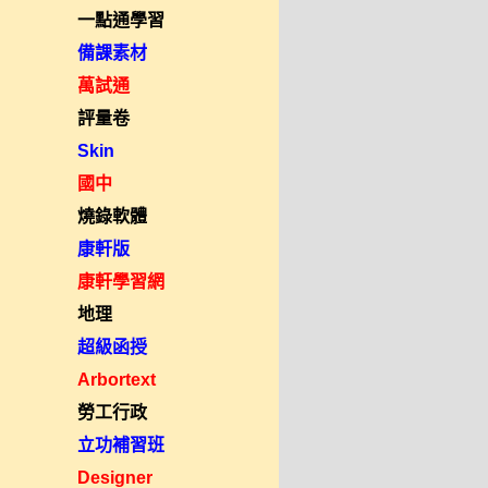
一點通學習
備課素材
萬試通
評量卷
Skin
國中
燒錄軟體
康軒版
康軒學習網
地理
超級函授
Arbortext
勞工行政
立功補習班
Designer