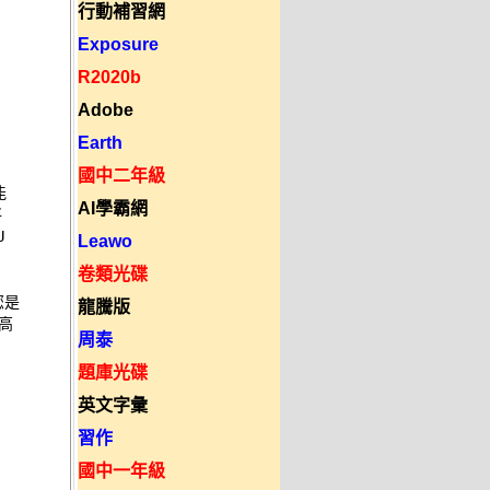
行動補習網
Exposure


R2020b




Adobe


Earth




國中二年級
 

AI學霸網




Leawo
卷類光碟
是 

龍騰版
 

周泰


題庫光碟
英文字彙
習作
國中一年級