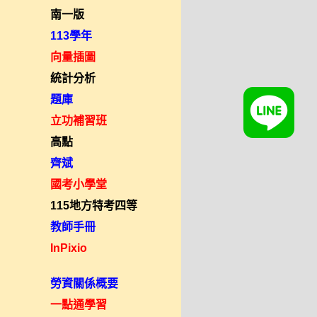
南一版
113學年
向量插圖
統計分析
題庫
立功補習班
高點
齊斌
國考小學堂
115地方特考四等
教師手冊
InPixio
勞資關係概要
一點通學習