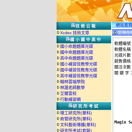
網站首
技術公報
您現在
Xcdex 技術文章
國小國中高中
軟體編號：c
國小命題題庫光碟
軟體名稱：M
國中命題題庫光碟
光碟片數
高中命題題庫光碟
銷售價格：
國小補習班教學光碟
關注次數
國中補習班教育光碟
關 鍵 字
高中補習班教學光碟
翰林雲端學院
林晟老師數學
艾爾雲校
行動補習網
研究所考試
理工研究所(單科)
商管研究所(單科)
Magix 
文科藝術傳播(單科)
研究所考試(套裝)