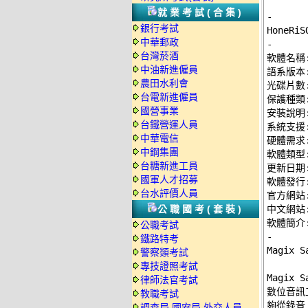
就業考試(合集)
-
銀行考試
中華郵政
-
台灣菸酒

軟體名稱: 
中油新進僱員
語系版本:
農田水利會
光碟片數:
台電新進僱員
保護種類:
國營事業
安裝說明:
台鐵營運人員
系統支援: 
中華電信
硬體需求: 
中鋼集團
軟體類型:
台糖新進工員
更新日期: 
國軍人才招募
軟體發行: M
台水評價人員
官方網站:
公職國考(套裝)
中文網站:
公職考試
-
鐵路特考

Magix
警察類考試
專技證照考試
Magix
律師法官考試
數位音訊
教職考試
夠從錄音
調查局.國安局.外交人員