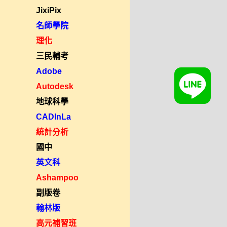
JixiPix
名師學院
理化
三民輔考
Adobe
Autodesk
地球科學
CADInLa
統計分析
國中
英文科
Ashampoo
副版卷
翰林版
高元補習班