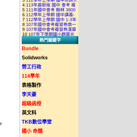
3
112學年上學期 國中命題光
級 校用卷 (含南一.康軒.翰林.
是訂購成功 不會有回覆信
4
113年最新版 國中 會考 複
碟 康軒版 1-3年級(含108課
全科目.全部卷.含解答)完整版
5
111年國中會考 翰林 3800
習卷講義 共18卷(含南一百分
綱)(全年級、全領域) 題庫光
(2DVD)
6
112學年上學期 國中講義-
應用題彙編 + 南一 3688 應用
百EZ+南一超會考+康軒麻辣
碟(不包含：藝文+綜合+健體)
7
112學年上學期 國中 1-3年
題型較難(康軒新挑戰麻辣講
題彙編+南一歷屆試題+康軒
+康軒會考勝經+康軒易點通
8
107年國中會考複習卷南一
級 習作解答+課本解答(含康
義+翰林超級翰將講義+南一學
3800+ 應用題彙編 1-3年級 卷
+康軒圖解E點通+漢華大聯盟
9
107年國中會考複習卷漢華
版 ( 點線面 )全科目.九科含解
軒.南一.翰林全版本.全科目)
習標竿講義) 1-3年級 合輯版
類光碟
10
107年下學期國小題庫光
+翰林大滿貫+翰林橘子+翰林
版 ( 達陣 ) 全科目.八科含解
答.合輯正式版
合輯版 DVD版
DVD版
熱門關鍵字
碟-南一版（1～6年級）全科
Lite輕+翰林主題探索+奇鼎
答.合輯正式版
目合輯版 (三片裝)
KO+奇鼎進會考+金安新思維
Bundle
+金安雙向溝通+金安會考
Solidworks
735+建弘細說.活用+漢華達
陣)全科目合輯版(3片裝)
勞工行政
114學年
表格製作
李天豪
超級函授


英文科


TKB數位學堂
 

國小 命題