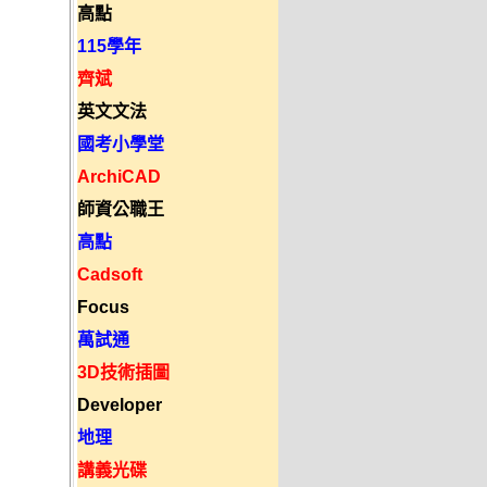
高點
115學年
齊斌
英文文法
國考小學堂
ArchiCAD
師資公職王
高點
Cadsoft
Focus
萬試通
3D技術插圖
Developer
地理
講義光碟