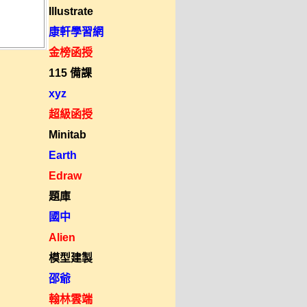
Illustrate
康軒學習網
金榜函授
115 備課
xyz
超級函授
Minitab
Earth
Edraw
題庫
國中
Alien
模型建製
邵爺
翰林雲端