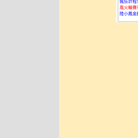
瘋狂計程車３
風火輪賽車-
陸小鳳金