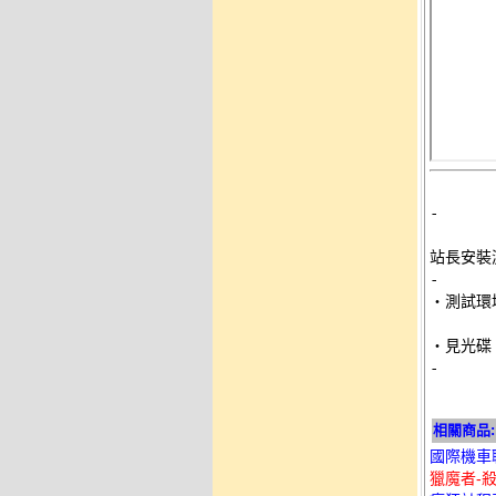
-
站長安裝
-

‧測試環
-
相關商品:
國際機車聯盟
獵魔者-殺出