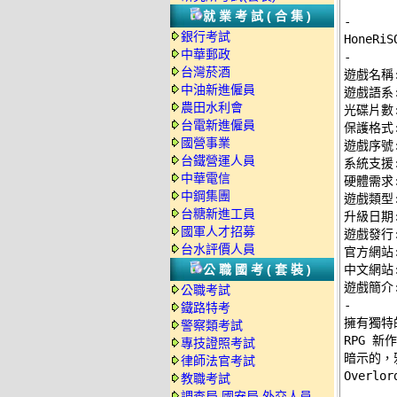
就業考試(合集)
-
銀行考試
中華郵政
-
台灣菸酒

遊戲名稱:
中油新進僱員
遊戲語系:
農田水利會
光碟片數:
台電新進僱員
保護格式
國營事業
遊戲序號:
台鐵營運人員
系統支援: 
中華電信
硬體需求:
中鋼集團
遊戲類型:
台糖新進工員
升級日期: 
國軍人才招募
遊戲發行: P
台水評價人員
官方網站: h
公職國考(套裝)
中文網站: h
公職考試
-
鐵路特考

擁有獨
警察類考試
RPG 
專技證照考試
暗示的，
律師法官考試
Overl
教職考試
調查局.國安局.外交人員