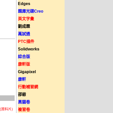
Edges
題庫光碟Creo
英文字彙
劉成霖
萬試通
PTC插件
Solidworks
綜合版
康軒版
Gigapixel
康軒
行動補習網
邵爺
黑貓卷
】(資料片)
複習卷