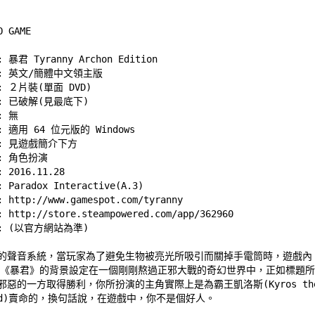
 暴君 Tyranny Archon Edition 

 英文/簡體中文領主版 

 ２片裝(單面 DVD) 

: 已破解(
見最底下
) 

 無 

適用 64 位元版的 Windows 

 
見遊戲簡介下方
 角色扮演 

2016.11.28 

aradox Interactive(A.3) 

ttp://www.gamespot.com/tyranny 

ttp://store.steampowered.com/app/362960 

特的聲音系統，當玩家為了避免生物被亮光所吸引而關掉手電筒時，遊戲內 
新作《暴君》的背景設定在一個剛剛熬過正邪大戰的奇幻世界中，正如標題所 
邪惡的一方取得勝利，你所扮演的主角實際上是為霸王凱洛斯(Kyros the
ord)賣命的，換句話說，在遊戲中，你不是個好人。 
