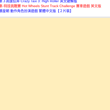
高速狂奔 Crazy Taxi 3: High Roller 英文破解版
特技挑戰賽 Hot Wheels Stunt Track Challenge 賽車遊戲 英文版
鵬皇朝 動作角色扮演遊戲 繁體中文版【２片裝】