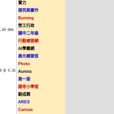
實力


探究與實作
Burning
勞工行政
10 GHz 

國中二年級
行動補習網
AI學霸網
高元補習班
Photo
 @ 3.10 GHz 

Aurora
南一版
國考小學堂
劉成霖
ARES
Canvas