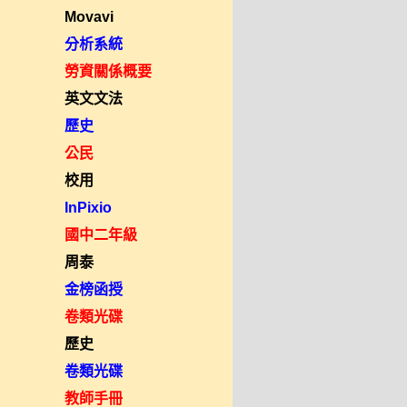
Movavi
分析系統
勞資關係概要
英文文法
歷史
公民
校用
InPixio
國中二年級
周泰
金榜函授
卷類光碟
歷史
卷類光碟
教師手冊