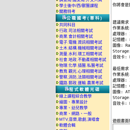
你將會是
學士後中/西/獸醫課程
關務特考
公職國考(單科)
建議需求 
共同科目
作業系統: W
行政.司法相關考試
處理器: In
商業.會計相關考試
記憶體: 8
電子.電機.資訊相關考試
圖像: Rad
土木.結構.機械相關考試
Storag
測量.水利.環工相關考試
音效卡: Di
社會.地政.不動產相關考試
物理.化學.插醫.私醫考試
最低需求 
教育.觀光.心理相關考試
作業系統: W
警察,消防,法類相關考試
處理器: In
鐵路.郵政.運輸.農業考試
記憶體: 6
程式軟體光碟
圖像: ATI
線上課程綜合教學
Storag
繪圖、專業設計
專業、幼兒教學
商業、網路、一般
MTV,音樂,歌劇,演唱會
軟體合輯