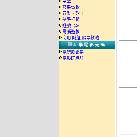
字型
蘋果電腦
音樂、歌曲
醫學相關
遊戲合輯
電腦遊戲
商用.財經.股票軟體
音樂電影光碟
電視劇影集
電影院線片