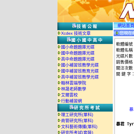
網站首
技術公報
您現在
Xcdex 技術文章
國小國中高中
軟體編號：p
國小命題題庫光碟
軟體名稱：
國中命題題庫光碟
光碟片數
高中命題題庫光碟
銷售價格：
國小補習班教學光碟
關注次數
國中補習班教育光碟
關 鍵 字
高中補習班教學光碟
翰林雲端學院
林晟老師數學
艾爾雲校
行動補習網
研究所考試
暴
理工研究所(單科)
商管研究所(單科)
暴君 Ty
文科藝術傳播(單科)
研究所考試(套裝)