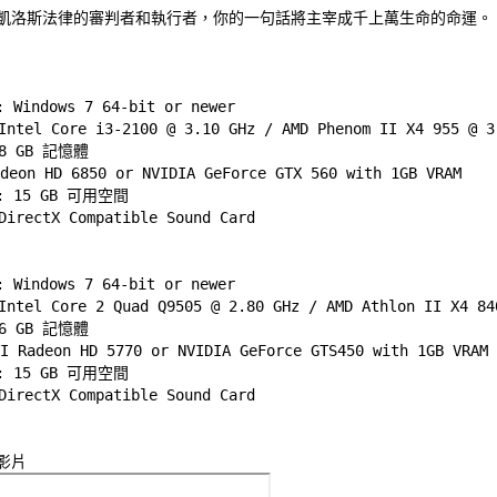
凱洛斯法律的審判者和執行者，你的一句話將主宰成千上萬生命的命運。 


indows 7 64-bit or newer 

tel Core i3-2100 @ 3.10 GHz / AMD Phenom II X4 955 @ 3.
 GB 記憶體 

eon HD 6850 or NVIDIA GeForce GTX 560 with 1GB VRAM 

e: 15 GB 可用空間 

rectX Compatible Sound Card 



indows 7 64-bit or newer 

tel Core 2 Quad Q9505 @ 2.80 GHz / AMD Athlon II X4 840
 GB 記憶體 

 Radeon HD 5770 or NVIDIA GeForce GTS450 with 1GB VRAM 

e: 15 GB 可用空間 
