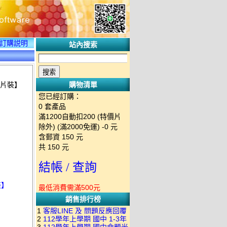
訂購説明
站內搜索
【２片裝】
購物清單
您已經訂購：
0
套產品
滿1200自動扣200 (特價片
除外) (滿2000免運)
-0 元
含郵資
150
元
共
150
元
結帳 / 查詢
裝】
最低消費需滿500元
銷售排行榜
】
1
客服LINE 及 問題反應回覆
2
112學年上學期 國中 1-3年
方式 下單後出現訂單編號就